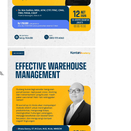
10
Klasemen Grup A Piala
AFF 2026: Ini Skenario
Indonesia Lolos ke
Semifinal
%.