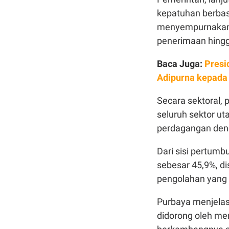
kepatuhan berbas
menyempurnakan 
penerimaan hingg
Baca Juga:
Presi
Adipurna kepada
Secara sektoral,
seluruh sektor ut
perdagangan denga
Dari sisi pertumb
sebesar 45,9%, di
pengolahan yang
Purbaya menjelas
didorong oleh me