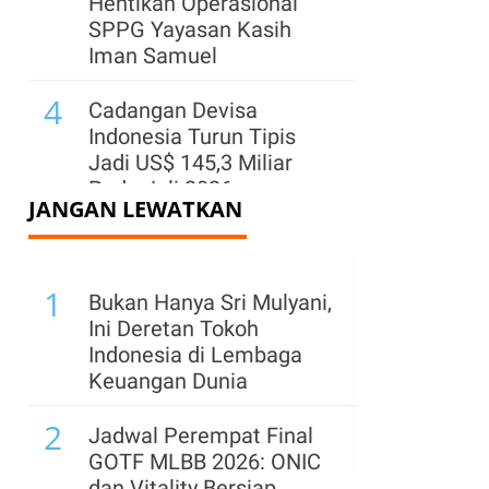
Hentikan Operasional
SPPG Yayasan Kasih
Iman Samuel
4
Cadangan Devisa
Indonesia Turun Tipis
Jadi US$ 145,3 Miliar
Pada Juli 2026
JANGAN LEWATKAN
5
Kementerian ESDM
Klaim PNBP Capai Rp
1
96,26 Triliun hingga Juli
Bukan Hanya Sri Mulyani,
2026
Ini Deretan Tokoh
Indonesia di Lembaga
6
Menhub Pastikan
Keuangan Dunia
Perpres Terkait Ojek
2
Online Akan Terbit
Jadwal Perempat Final
Sebelum 17 Agustus
GOTF MLBB 2026: ONIC
2026
dan Vitality Bersiap