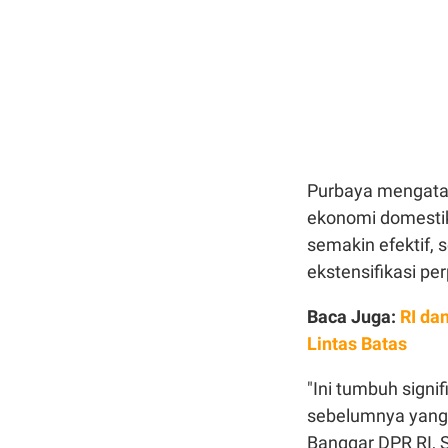
Purbaya mengatak
ekonomi domestik
semakin efektif, 
ekstensifikasi pe
Baca Juga:
RI da
Lintas Batas
"Ini tumbuh sign
sebelumnya yang s
Banggar DPR RI, S