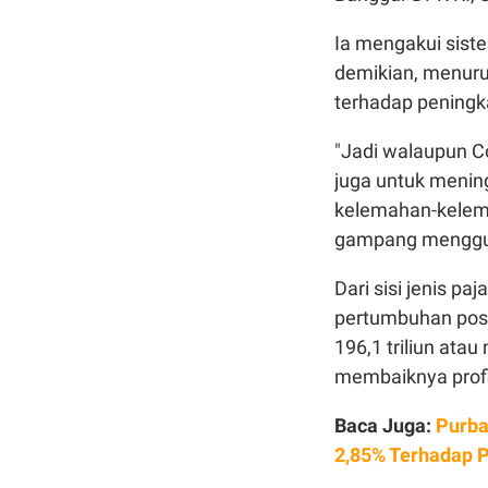
Ia mengakui sist
demikian, menuru
terhadap peningk
"Jadi walaupun C
juga untuk menin
kelemahan-kelem
gampang mengguna
Dari sisi jenis p
pertumbuhan posi
196,1 triliun ata
membaiknya profit
Baca Juga:
Purba
2,85% Terhadap 