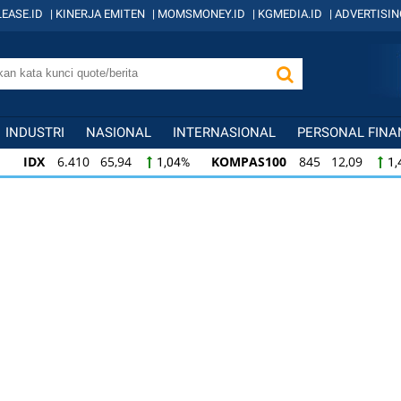
EASE.ID
|
KINERJA EMITEN
|
MOMSMONEY.ID
|
KGMEDIA.ID
|
ADVERTISIN
INDUSTRI
NASIONAL
INTERNASIONAL
PERSONAL FINA
IDX
6.410 65,94
KOMPAS100
845 12,09
1,04%
1,
KOMPAS100
845 12,09
LQ45
640 9,44
1,45%
1,5
LQ45
640 9,44
ISSI
222 2,82
IDX3
1,50%
1,29%