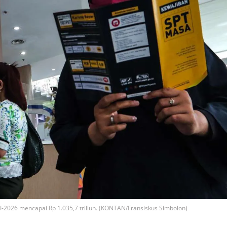
I-2026 mencapai Rp 1.035,7 triliun. (KONTAN/Fransiskus Simbolon)