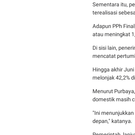
Sementara itu, p
terealisasi sebes
Adapun PPh Final,
atau meningkat 1
Di sisi lain, pen
mencatat pertumb
Hingga akhir Juni
melonjak 42,2% d
Menurut Purbaya
domestik masih c
"Ini menunjukkan
depan," katanya.
Pemerintah, lanj