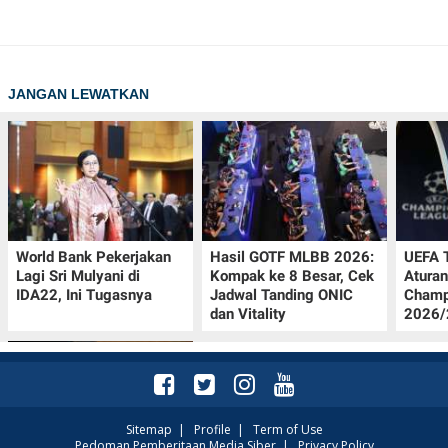
JANGAN LEWATKAN
World Bank Pekerjakan
Hasil GOTF MLBB 2026:
UEFA 
Lagi Sri Mulyani di
Kompak ke 8 Besar, Cek
Aturan
IDA22, Ini Tugasnya
Jadwal Tanding ONIC
Champ
dan Vitality
2026/2
Sitemap
|
Profile
|
Term of Use
Pedoman Pemberitaan Media Siber
|
Privacy Policy