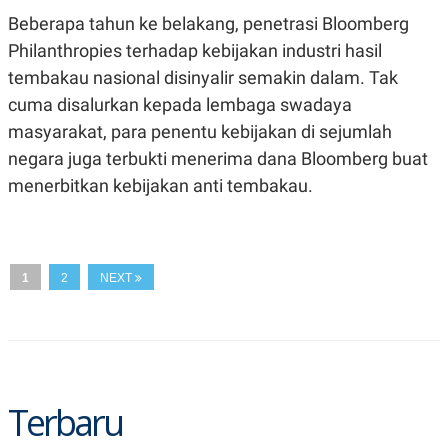
A
I
Beberapa tahun ke belakang, penetrasi Bloomberg
S
V
K
E
Philanthropies terhadap kebijakan industri hasil
E
M
tembakau nasional disinyalir semakin dalam. Tak
E
cuma disalurkan kepada lembaga swadaya
N
T
masyarakat, para penentu kebijakan di sejumlah
E
R
negara juga terbukti menerima dana Bloomberg buat
I
A
menerbitkan kebijakan anti tembakau.
N
L
E
S
T
1
2
NEXT
A
R
I
KANAL
Terbaru
P
I
U
M