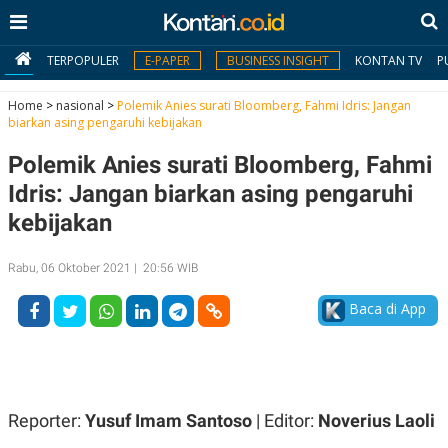
TERPOPULER
E-PAPER
BUSINESS INSIGHT
KONTAN TV
P
Home
>
nasional
>
Polemik Anies surati Bloomberg, Fahmi Idris: Jangan
biarkan asing pengaruhi kebijakan
MY
Polemik Anies surati Bloomberg, Fahmi
KONTAN
Idris: Jangan biarkan asing pengaruhi
Daftar
kebijakan
Masuk
Rabu, 06 Oktober 2021 | 20:56 WIB
Baca di App
BERITA
I
N
N
A
V
S
E
I
Reporter:
Yusuf Imam Santoso
| Editor:
Noverius Laoli
S
O
T
N