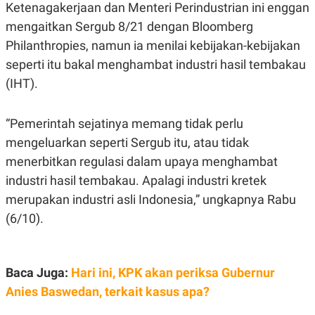
Ketenagakerjaan dan Menteri Perindustrian ini enggan
N
S
E
E
mengaitkan Sergub 8/21 dengan Bloomberg
W
R
Philanthropies, namun ia menilai kebijakan-kebijakan
S
E
S
M
seperti itu bakal menghambat industri hasil tembakau
E
O
T
N
(IHT).
U
I
P
A
A
K
“Pemerintah sejatinya memang tidak perlu
D
I
mengeluarkan seperti Sergub itu, atau tidak
V
L
A
menerbitkan regulasi dalam upaya menghambat
S
K
industri hasil tembakau. Apalagi industri kretek
O
merupakan industri asli Indonesia,” ungkapnya Rabu
R
P
(6/10).
O
R
A
S
I
Baca Juga:
Hari ini, KPK akan periksa Gubernur
K
N
Anies Baswedan, terkait kasus apa?
I
A
L
T