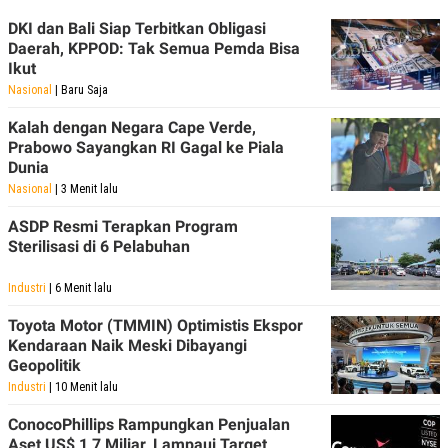
S
A
A
G
DKI dan Bali Siap Terbitkan Obligasi
T
E
Daerah, KPPOD: Tak Semua Pemda Bisa
D
S
Ikut
A
T
Nasional
| Baru Saja
A
Kalah dengan Negara Cape Verde,
K
L
O
I
Prabowo Sayangkan RI Gagal ke Piala
N
P
Dunia
T
S
Nasional
| 3 Menit lalu
A
U
N
S
T
ASDP Resmi Terapkan Program
V
Sterilisasi di 6 Pelabuhan
Industri
| 6 Menit lalu
JARINGAN
Toyota Motor (TMMIN) Optimistis Ekspor
K
P
Kendaraan Naik Meski Dibayangi
O
R
Geopolitik
N
E
Industri
| 10 Menit lalu
T
S
A
S
N
R
ConocoPhillips Rampungkan Penjualan
A
E
Aset US$ 1,7 Miliar, Lampaui Target