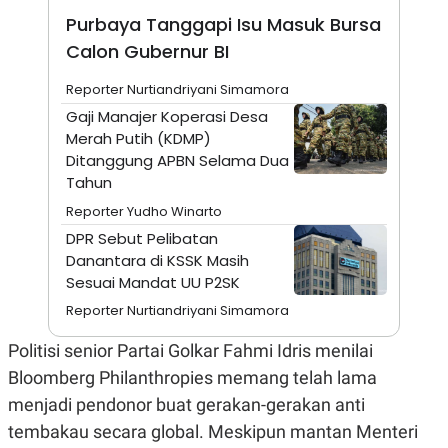
E
R
Purbaya Tanggapi Isu Masuk Bursa
F
B
Calon Gubernur BI
O
U
K
S
Reporter Nurtiandriyani Simamora
U
I
S
N
Gaji Manajer Koperasi Desa
E
Merah Putih (KDMP)
S
S
Ditanggung APBN Selama Dua
I
Tahun
N
S
Reporter Yudho Winarto
I
DPR Sebut Pelibatan
G
H
Danantara di KSSK Masih
T
Sesuai Mandat UU P2SK
S
B
Reporter Nurtiandriyani Simamora
T
E
O
L
C
A
Politisi senior Partai Golkar Fahmi Idris menilai
K
N
Bloomberg Philanthropies memang telah lama
S
J
E
A
menjadi pendonor buat gerakan-gerakan anti
T
O
U
N
tembakau secara global. Meskipun mantan Menteri
P