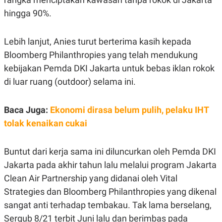
R
G
hingga 90%.
S
I
O
O
N
N
A
A
Lebih lanjut, Anies turut berterima kasih kepada
L
L
Bloomberg Philanthropies yang telah mendukung
F
I
kebijakan Pemda DKI Jakarta untuk bebas iklan rokok
N
A
di luar ruang (outdoor) selama ini.
N
C
E
Baca Juga:
Ekonomi dirasa belum pulih, pelaku IHT
Y
C
tolak kenaikan cukai
A
A
N
R
G
I
T
T
Buntut dari kerja sama ini diluncurkan oleh Pemda DKI
E
A
R
H
Jakarta pada akhir tahun lalu melalui program Jakarta
.
U
Clean Air Partnership yang didanai oleh Vital
.
.
Strategies dan Bloomberg Philanthropies yang dikenal
K
L
sangat anti terhadap tembakau. Tak lama berselang,
E
I
S
F
Sergub 8/21 terbit Juni lalu dan berimbas pada