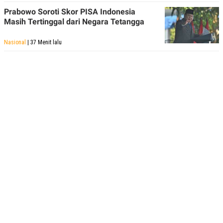
R
T
Prabowo Soroti Skor PISA Indonesia
I
S
Masih Tertinggal dari Negara Tetangga
I
N
Nasional
| 37 Menit lalu
G
K
G
M
E
D
I
A
.
I
D
SITEMAP
PROFILE
TERM
OF
USE
PEDOMAN
PEMBERITAAN
SIBER
PRIVACY