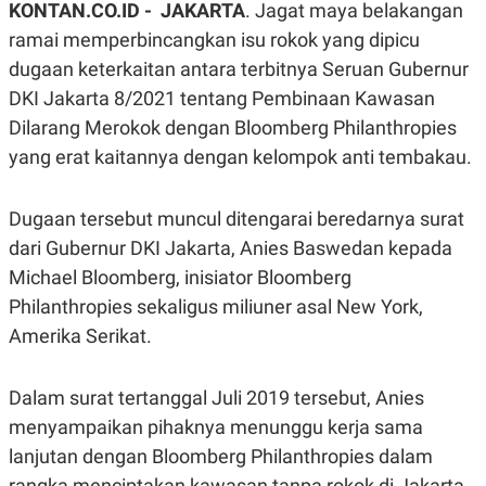
KONTAN.CO.ID -
JAKARTA
. Jagat maya belakangan
A
A
S
L
ramai memperbincangkan isu rokok yang dipicu
I
dugaan keterkaitan antara terbitnya Seruan Gubernur
K
I
DKI Jakarta 8/2021 tentang Pembinaan Kawasan
E
N
U
D
Dilarang Merokok dengan Bloomberg Philanthropies
A
U
N
S
yang erat kaitannya dengan kelompok anti tembakau.
G
T
A
R
N
I
Dugaan tersebut muncul ditengarai beredarnya surat
P
I
dari Gubernur DKI Jakarta, Anies Baswedan kepada
E
N
L
T
Michael Bloomberg, inisiator Bloomberg
U
E
A
R
Philanthropies sekaligus miliuner asal New York,
N
N
G
A
Amerika Serikat.
U
S
S
I
A
O
Dalam surat tertanggal Juli 2019 tersebut, Anies
H
N
A
A
menyampaikan pihaknya menunggu kerja sama
L
lanjutan dengan Bloomberg Philanthropies dalam
P
R
E
E
rangka menciptakan kawasan tanpa rokok di Jakarta