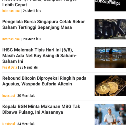
C
L
Lebih Cepat
A
E
D
A
Internasional
| 24 Menit lalu
E
S
M
E
Pengelola Bursa Singapura Cetak Rekor
Y
.
Saham Tertinggi Sepanjang Masa
I
D
Internasional
| 28 Menit lalu
L
K
A
I
IHSG Melemah Tipis Hari Ini (6/8),
N
N
G
E
Masih Ada Net Buy Asing di Saham-
G
R
Saham Ini
A
J
Pusat Data
| 28 Menit lalu
N
A
A
E
N
M
Rebound Bitcoin Diproyeksi Ringkih pada
C
I
Agustus, Waspada Euforia Altcoin
E
T
T
E
A
N
Investasi
| 30 Menit lalu
K
Kepala BGN Minta Makanan MBG Tak
E
A
Dibawa Pulang, Ini Alasannya
P
D
A
V
P
E
Nasional
| 34 Menit lalu
E
R