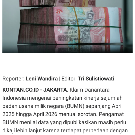
A
A
S
L
I
K
I
E
N
U
D
A
U
N
S
G
T
A
R
N
I
P
I
E
N
L
T
Reporter:
U
E
Leni Wandira
| Editor:
Tri Sulistiowati
A
R
N
N
KONTAN.CO.ID - JAKARTA
.
Klaim Danantara
G
A
Indonesia mengenai peningkatan kinerja sejumlah
U
S
S
I
badan usaha milik negara (BUMN) sepanjang April
A
O
H
N
2025 hingga April 2026 menuai sorotan. Pengamat
A
A
L
BUMN menilai data yang dipublikasikan masih perlu
P
R
dikaji lebih lanjut karena terdapat perbedaan dengan
E
E