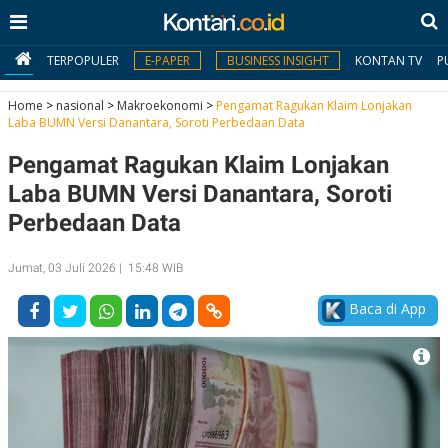
TERPOPULER
E-PAPER
BUSINESS INSIGHT
KONTAN TV
P
Home
>
nasional
>
Makroekonomi
>
Pengamat Ragukan Klaim Lonjakan
Laba BUMN Versi Danantara, Soroti Perbedaan Data
MY
Pengamat Ragukan Klaim Lonjakan
KONTAN
Laba BUMN Versi Danantara, Soroti
Daftar
Perbedaan Data
Masuk
Jumat, 03 Juli 2026 | 15:48 WIB
Baca di App
BERITA
I
N
N
A
V
S
E
I
S
O
T
N