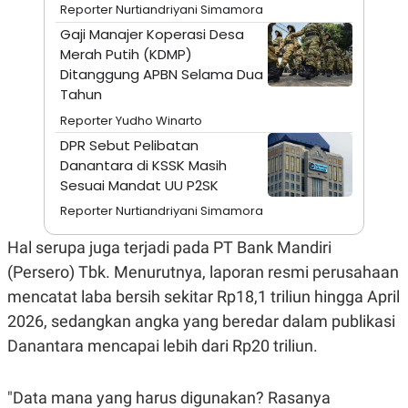
A
I
Reporter Nurtiandriyani Simamora
S
V
Gaji Manajer Koperasi Desa
K
E
E
Merah Putih (KDMP)
M
Ditanggung APBN Selama Dua
E
Tahun
N
T
Reporter Yudho Winarto
E
R
DPR Sebut Pelibatan
I
Danantara di KSSK Masih
A
N
Sesuai Mandat UU P2SK
L
Reporter Nurtiandriyani Simamora
E
S
Hal serupa juga terjadi pada PT Bank Mandiri
T
A
(Persero) Tbk. Menurutnya, laporan resmi perusahaan
R
I
mencatat laba bersih sekitar Rp18,1 triliun hingga April
2026, sedangkan angka yang beredar dalam publikasi
KANAL
Danantara mencapai lebih dari Rp20 triliun.
P
I
"Data mana yang harus digunakan? Rasanya
U
M