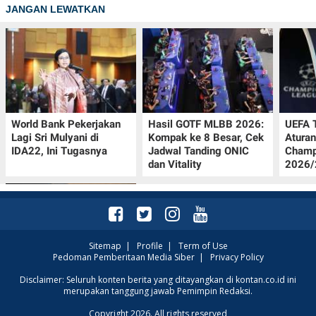
JANGAN LEWATKAN
World Bank Pekerjakan
Hasil GOTF MLBB 2026:
UEFA 
Lagi Sri Mulyani di
Kompak ke 8 Besar, Cek
Aturan
IDA22, Ini Tugasnya
Jadwal Tanding ONIC
Champ
dan Vitality
2026/2
Sitemap
|
Profile
|
Term of Use
Pedoman Pemberitaan Media Siber
|
Privacy Policy
Jadwal Persija vs Arema
Disclaimer: Seluruh konten berita yang ditayangkan di kontan.co.id ini
merupakan tanggung jawab Pemimpin Redaksi.
FC Perebutan Juara 3
Piala Presiden 2026,
Copyright 2026. All rights reserved