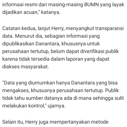
S
A
informasi resmi dari masing-masing BUMN yang layak
A
G
T
E
dijadikan acuan," katanya.
D
S
A
T
Catatan kedua, lanjut Herry, menyangkut transparansi
A
data. Menurut dia, sebagian informasi yang
K
L
O
I
dipublikasikan Danantara, khususnya untuk
N
P
T
S
perusahaan tertutup, belum dapat diverifikasi publik
A
U
karena tidak tersedia dalam laporan yang dapat
N
S
T
diakses masyarakat.
V
"Data yang diumumkan hanya Danantara yang bisa
JARINGAN
mengakses, khususnya perusahaan tertutup. Publik
K
P
tidak tahu sumber datanya ada di mana sehingga sulit
O
R
melakukan kontrol," ujarnya.
N
E
T
S
A
S
N
R
Selain itu, Herry juga mempertanyakan metode
A
E