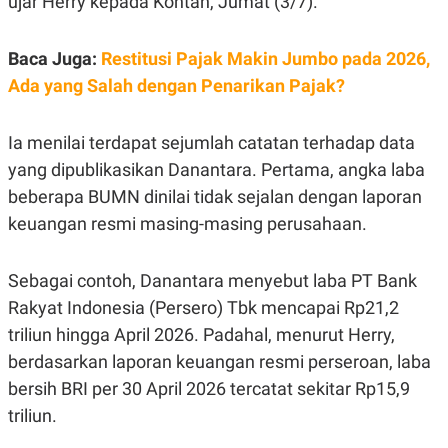
ujar Herry kepada Kontan, Jumat (3/7).
E
R
F
B
Baca Juga:
Restitusi Pajak Makin Jumbo pada 2026,
O
U
K
S
Ada yang Salah dengan Penarikan Pajak?
U
I
S
N
E
Ia menilai terdapat sejumlah catatan terhadap data
S
S
yang dipublikasikan Danantara. Pertama, angka laba
I
N
beberapa BUMN dinilai tidak sejalan dengan laporan
S
keuangan resmi masing-masing perusahaan.
I
G
H
T
Sebagai contoh, Danantara menyebut laba PT Bank
S
B
Rakyat Indonesia (Persero) Tbk mencapai Rp21,2
T
E
O
L
triliun hingga April 2026. Padahal, menurut Herry,
C
A
berdasarkan laporan keuangan resmi perseroan, laba
K
N
S
J
bersih BRI per 30 April 2026 tercatat sekitar Rp15,9
E
A
T
O
triliun.
U
N
P