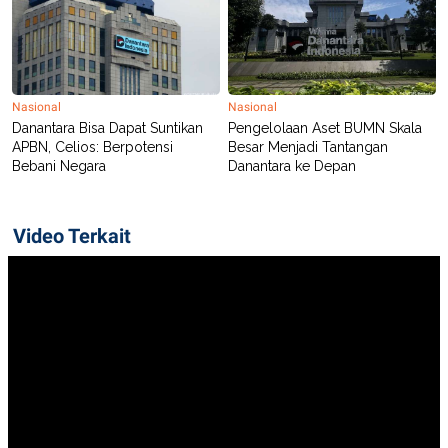
Nasional
Nasional
Danantara Bisa Dapat Suntikan
Pengelolaan Aset BUMN Skala
APBN, Celios: Berpotensi
Besar Menjadi Tantangan
Bebani Negara
Danantara ke Depan
Video Terkait