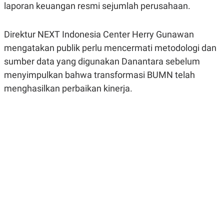
laporan keuangan resmi sejumlah perusahaan.
R
G
S
I
O
O
N
N
Direktur NEXT Indonesia Center Herry Gunawan
A
A
L
L
mengatakan publik perlu mencermati metodologi dan
F
sumber data yang digunakan Danantara sebelum
I
N
menyimpulkan bahwa transformasi BUMN telah
A
N
menghasilkan perbaikan kinerja.
C
E
Y
C
A
A
N
R
G
I
T
T
E
A
R
H
.
U
.
.
K
L
E
I
S
F