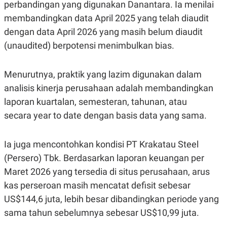
C
L
perbandingan yang digunakan Danantara. Ia menilai
A
E
membandingkan data April 2025 yang telah diaudit
D
A
E
S
dengan data April 2026 yang masih belum diaudit
M
E
Y
.
(unaudited) berpotensi menimbulkan bias.
I
D
L
K
Menurutnya, praktik yang lazim digunakan dalam
A
I
analisis kinerja perusahaan adalah membandingkan
N
N
G
E
laporan kuartalan, semesteran, tahunan, atau
G
R
A
J
secara
year to date
dengan basis data yang sama.
N
A
A
E
N
M
Ia juga mencontohkan kondisi PT Krakatau Steel
C
I
E
T
(Persero) Tbk. Berdasarkan laporan keuangan per
T
E
A
N
Maret 2026 yang tersedia di situs perusahaan, arus
K
kas perseroan masih mencatat defisit sebesar
E
A
US$144,6 juta, lebih besar dibandingkan periode yang
P
D
A
V
sama tahun sebelumnya sebesar US$10,99 juta.
P
E
E
R