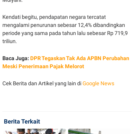
S
A
A
G
T
E
D
S
Kendati begitu, pendapatan negara tercatat
A
mengalami penurunan sebesar 12,4% dibandingkan
T
A
periode yang sama pada tahun lalu sebesar Rp 719,9
K
L
triliun.
O
I
N
P
T
S
A
U
Baca Juga:
DPR Tegaskan Tak Ada APBN Perubahan
N
S
Meski Penerimaan Pajak Melorot
T
V
Cek Berita dan Artikel yang lain di
Google News
JARINGAN
K
P
O
R
N
E
T
S
Berita Terkait
A
S
N
R
A
E