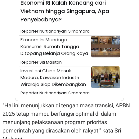
Ekonomi RI Kalah Kencang dari
A
I
S
V
Vietnam hingga Singapura, Apa
K
E
E
Penyebabnya?
M
E
Reporter Nurtiandriyani Simamora
N
T
Ekonom Ini Menduga
E
Konsumsi Rumah Tangga
R
I
Ditopang Belanja Orang Kaya
A
N
Reporter Siti Masitoh
L
Investasi China Masuk
E
Madura, Kawasan Industri
S
Wiraraja Siap Dikembangkan
T
A
Reporter Nurtiandriyani Simamora
R
I
"Hal ini menunjukkan di tengah masa transisi, APBN
2025 tetap mampu berfungsi optimal di dalam
KANAL
menunjang pelaksanaan program prioritas
pemerintah yang dirasakan oleh rakyat," kata Sri
P
I
U
M
Mulyani.