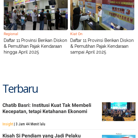
R
T
I
S
I
N
G
Regional
Kiat On
K
G
Daftar 11 Provinsi Berikan Diskon
Daftar 11 Provinsi Berikan Diskon
M
& Pemutihan Pajak Kendaraan
& Pemutihan Pajak Kendaraan
E
hingga April 2025
sampai April 2025
D
I
A
.
I
D
Terbaru
SITEMAP
PROFILE
TERM
Chatib Basri: Institusi Kuat Tak Membeli
OF
Kecepatan, tetapi Ketahanan Ekonomi
USE
PEDOMAN
Insight
| 3 Jam 44 Menit lalu
PEMBERITAAN
SIBER
Kisah Si Pendiam yang Jadi Pelaku
PRIVACY