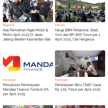
C
L
A
E
D
A
E
S
M
E
Y
.
I
Regional
Industri
D
Ada Pemutihan Pajak Mobil &
Harga BBM Pertamina, Shell,
L
K
Motor April 2025 Di Jabar-
Vivo dan BP-AKR Turun per 1
A
I
Jateng-Banten-Kalimantan-Bali
April 2025, Cek Harganya
N
N
G
E
G
R
A
J
N
A
A
E
N
M
C
I
E
T
T
E
Keuangan
Keuangan
A
N
K
Penyaluran Pembiayaan
Pembiayaan Baru CNAF Capai
Mandala Finance Tumbuh 6%
Rp 3,65 Triliun per April 2025
E
A
per April 2025
P
D
A
V
P
E
E
R