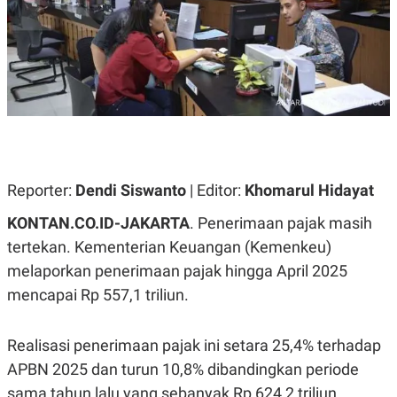
A
A
S
L
I
K
I
E
N
U
D
A
U
N
S
G
T
A
R
N
I
P
I
Reporter:
Dendi Siswanto
| Editor:
Khomarul Hidayat
E
N
L
T
KONTAN.CO.ID-JAKARTA
. Penerimaan pajak masih
U
E
A
R
tertekan. Kementerian Keuangan (Kemenkeu)
N
N
melaporkan penerimaan pajak hingga April 2025
G
A
U
S
mencapai Rp 557,1 triliun.
S
I
A
O
H
N
A
A
Realisasi penerimaan pajak ini setara 25,4% terhadap
L
APBN 2025 dan turun 10,8% dibandingkan periode
P
R
sama tahun lalu yang sebanyak Rp 624,2 triliun.
E
E