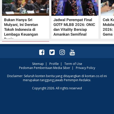
Bukan Hanya Sri
Jadwal Perempat Final
Cek K
Mulyani, Ini Deretan
GOTF MLBB 2026: ONIC
Mobil
Tokoh Indonesia di
dan Vitality Bersiap
2026:
Lembaga Keuangan
Amankan Semifinal
Gems G
Dunia
Sitemap
|
Profile
|
Term of Use
Pedoman Pemberitaan Media Siber
|
Privacy Policy
Promo JSM Superindo
Disclaimer: Seluruh konten berita yang ditayangkan di kontan.co.id ini
merupakan tanggung jawab Pemimpin Redaksi.
7–9 Agustus 2026,
Minyak Goreng
Copyright 2026. All rights reserved
Rp37.900 hingga Buah
Diskon 50%