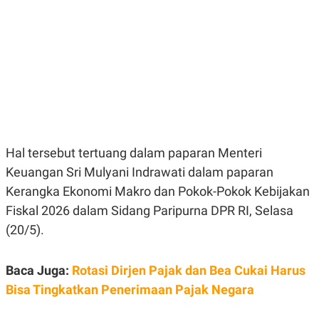
E
E
H
S
A
T
T
Y
A
L
N
E
E
A
N
N
G
A
L
L
I
I
S
S
H
I
Hal tersebut tertuang dalam paparan Menteri
S
Keuangan Sri Mulyani Indrawati dalam paparan
E
K
X
O
Kerangka Ekonomi Makro dan Pokok-Pokok Kebijakan
E
L
C
O
Fiskal 2026 dalam Sidang Paripurna DPR RI, Selasa
U
M
(20/5).
T
I
V
E
Baca Juga:
Rotasi Dirjen Pajak dan Bea Cukai Harus
C
Bisa Tingkatkan Penerimaan Pajak Negara
O
R
N