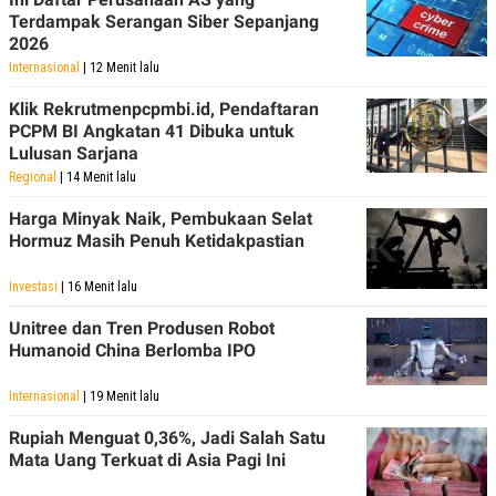
C
L
Terdampak Serangan Siber Sepanjang
A
E
D
A
2026
E
S
Internasional
| 12 Menit lalu
M
E
Y
.
Klik Rekrutmenpcpmbi.id, Pendaftaran
I
D
PCPM BI Angkatan 41 Dibuka untuk
Lulusan Sarjana
L
K
A
I
Regional
| 14 Menit lalu
N
N
G
E
Harga Minyak Naik, Pembukaan Selat
G
R
Hormuz Masih Penuh Ketidakpastian
A
J
N
A
A
E
Investasi
| 16 Menit lalu
N
M
C
I
Unitree dan Tren Produsen Robot
E
T
Humanoid China Berlomba IPO
T
E
A
N
K
Internasional
| 19 Menit lalu
E
A
P
D
Rupiah Menguat 0,36%, Jadi Salah Satu
A
V
Mata Uang Terkuat di Asia Pagi Ini
P
E
E
R