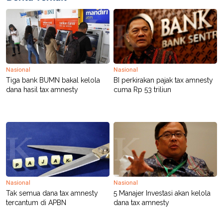
A
I
S
V
K
E
E
M
E
N
T
E
Nasional
Nasional
R
Tiga bank BUMN bakal kelola
BI perkirakan pajak tax amnesty
I
dana hasil tax amnesty
cuma Rp 53 triliun
A
N
L
E
S
T
A
R
I
Nasional
Nasional
KANAL
Tak semua dana tax amnesty
5 Manajer Investasi akan kelola
tercantum di APBN
dana tax amnesty
P
I
U
M