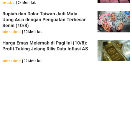
R
T
Investasi
| 24 Menit lalu
I
S
Rupiah dan Dolar Taiwan Jadi Mata
I
Uang Asia dengan Penguatan Terbesar
N
Senin (10/8)
G
Internasional
| 30 Menit lalu
K
G
Harga Emas Melemah di Pagi Ini (10/8):
M
E
Profit Taking Jelang Rilis Data Inflasi AS
D
I
Internasional
| 32 Menit lalu
A
.
I
D
SITEMAP
PROFILE
TERM
OF
USE
PEDOMAN
PEMBERITAAN
SIBER
PRIVACY