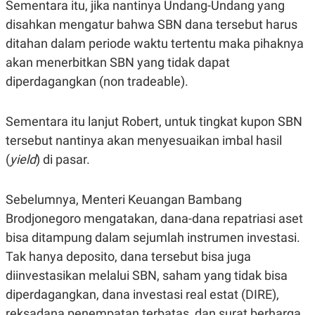
E
E
Sementara itu, jika nantinya Undang-Undang yang
H
S
disahkan mengatur bahwa SBN dana tersebut harus
A
T
T
Y
ditahan dalam periode waktu tertentu maka pihaknya
A
L
N
E
akan menerbitkan SBN yang tidak dapat
E
A
diperdagangkan (non tradeable).
N
N
G
A
L
L
Sementara itu lanjut Robert, untuk tingkat kupon SBN
I
I
S
S
tersebut nantinya akan menyesuaikan imbal hasil
H
I
S
(
yield
) di pasar.
E
K
X
O
E
L
Sebelumnya, Menteri Keuangan Bambang
C
O
Brodjonegoro mengatakan, dana-dana repatriasi aset
U
M
T
bisa ditampung dalam sejumlah instrumen investasi.
I
V
Tak hanya deposito, dana tersebut bisa juga
E
C
diinvestasikan melalui SBN, saham yang tidak bisa
O
diperdagangkan, dana investasi real estat (DIRE),
R
N
reksadana penempatan terbatas, dan surat berharga