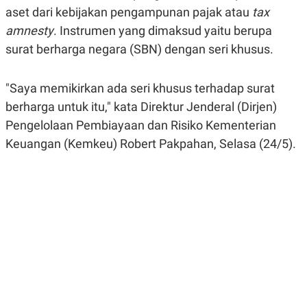
A
A
aset dari kebijakan pengampunan pajak atau
tax
S
L
amnesty
. Instrumen yang dimaksud yaitu berupa
I
surat berharga negara (SBN) dengan seri khusus.
K
I
E
N
U
D
A
U
"Saya memikirkan ada seri khusus terhadap surat
N
S
G
T
berharga untuk itu," kata Direktur Jenderal (Dirjen)
A
R
Pengelolaan Pembiayaan dan Risiko Kementerian
N
I
Keuangan (Kemkeu) Robert Pakpahan, Selasa (24/5).
P
I
E
N
L
T
U
E
A
R
N
N
G
A
U
S
S
I
A
O
H
N
A
A
L
P
R
E
E