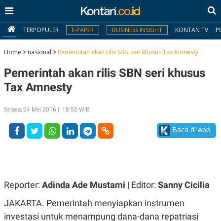
TERPOPULER
E-PAPER
BUSINESS INSIGHT
KONTAN TV
P
Home
>
nasional
>
Pemerintah akan rilis SBN seri khusus Tax Amnesty
Pemerintah akan rilis SBN seri khusus
MY
KONTAN
Tax Amnesty
Daftar
Selasa, 24 Mei 2016 | 18:52 WIB
Masuk
Baca di App
BERITA
I
N
Reporter:
Adinda Ade Mustami
| Editor:
Sanny Cicilia
N
A
V
S
JAKARTA. Pemerintah menyiapkan instrumen
E
I
S
O
investasi untuk menampung dana-dana repatriasi
T
N