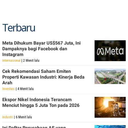
S
A
A
G
T
E
D
S
A
Terbaru
T
A
K
L
O
I
Meta Dihukum Bayar US$567 Juta, Ini
N
P
Dampaknya bagi Facebook dan
T
S
Instagram
A
U
N
S
Internasional
| 2 Menit lalu
T
V
Cek Rekomendasi Saham Emiten
Properti Kawasan Industri: Kinerja Beda
Arah
JARINGAN
Investasi
| 4 Menit lalu
K
P
Ekspor Nikel Indonesia Terancam
O
R
Menciut hingga 5 Juta Ton pada 2026
N
E
T
S
A
S
Industri
| 6 Menit lalu
N
R
A
E
Ini Daftar Perusahaan AS yang