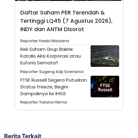
N
S
E
E
Daftar Saham PER Terendah &
W
R
Tertinggi LQ45 (7 Agustus 2026),
S
E
S
M
INDY dan ANTM Disorot
E
O
T
N
U
I
Reporter Hasbi Maulana
P
A
Reli Saham Grup Bakrie:
A
K
Katalis Aksi Korporasi atau
D
I
Euforia Semata?
V
L
A
Reporter Sugeng Adji Soenarso
S
K
FTSE Russell Segera Putuskan
O
Status Freeze, Begini
R
P
Dampaknya ke IHSG
O
Reporter Yuliana Hema
R
A
S
I
K
N
I
A
Berita Terkait
L
T