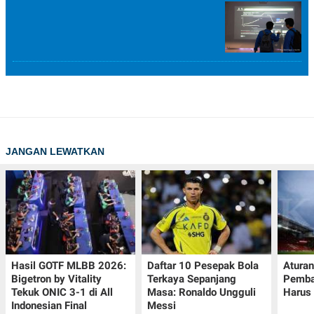
JANGAN LEWATKAN
Hasil GOTF MLBB 2026:
Daftar 10 Pesepak Bola
Aturan
Bigetron by Vitality
Terkaya Sepanjang
Pemba
Tekuk ONIC 3-1 di All
Masa: Ronaldo Ungguli
Harus 
Indonesian Final
Messi