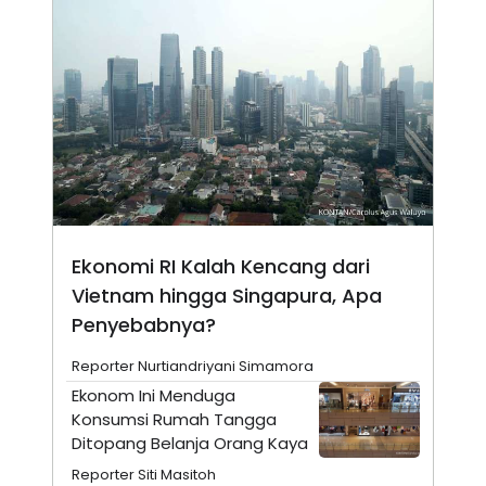
N
S
E
E
W
R
S
E
S
M
E
O
T
N
U
I
P
A
A
K
D
I
V
L
A
S
Ekonomi RI Kalah Kencang dari
K
O
Vietnam hingga Singapura, Apa
R
Penyebabnya?
P
O
R
Reporter Nurtiandriyani Simamora
A
Ekonom Ini Menduga
S
I
Konsumsi Rumah Tangga
K
N
Ditopang Belanja Orang Kaya
I
A
Reporter Siti Masitoh
L
T