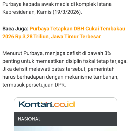
E
Purbaya kepada awak media di komplek Istana
R
Kepresidenan, Kamis (19/3/2026).
F
B
O
U
K
S
U
I
Baca Juga:
Purbaya Tetapkan DBH Cukai Tembakau
S
N
2026 Rp 3,28 Triliun, Jawa Timur Terbesar
E
S
S
I
Menurut Purbaya, menjaga defisit di bawah 3%
N
penting untuk memastikan disiplin fiskal tetap terjaga.
S
I
Jika defisit melewati batas tersebut, pemerintah
G
H
harus berhadapan dengan mekanisme tambahan,
T
termasuk persetujuan DPR.
S
B
T
E
O
L
C
A
K
N
S
J
E
A
NASIONAL
T
O
U
N
P