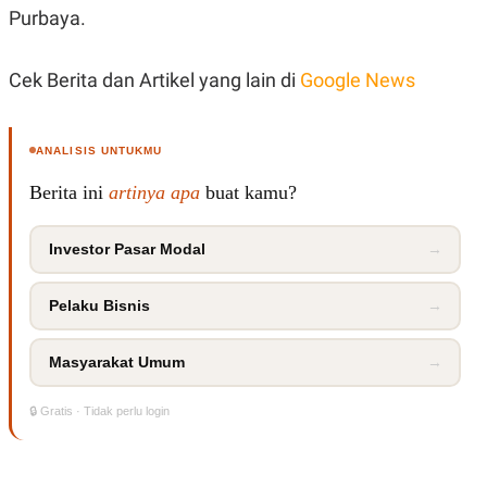
R
T
Purbaya.
I
S
I
Cek Berita dan Artikel yang lain di
Google News
N
G
K
G
ANALISIS UNTUKMU
M
E
Berita ini
artinya apa
buat kamu?
D
I
A
.
Investor Pasar Modal
→
I
D
Pelaku Bisnis
→
SITEMAP
PROFILE
TERM
Masyarakat Umum
→
OF
USE
🔒 Gratis · Tidak perlu login
PEDOMAN
PEMBERITAAN
SIBER
PRIVACY