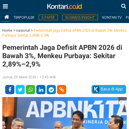
TERPOPULER
E-PAPER
BUSINESS INSIGHT
KONTAN TV
P
Home
>
nasional
>
Pemerintah Jaga Defisit APBN 2026 di Bawah 3%, Menkeu
Purbaya: Sekitar 2,89%–2,9%
MY
Pemerintah Jaga Defisit APBN 2026 di
KONTAN
Bawah 3%, Menkeu Purbaya: Sekitar
Daftar
2,89%–2,9%
Masuk
Jumat, 20 Maret 2026 | 13:45 WIB
Baca di App
BERITA
I
N
N
A
V
S
E
I
S
O
T
N