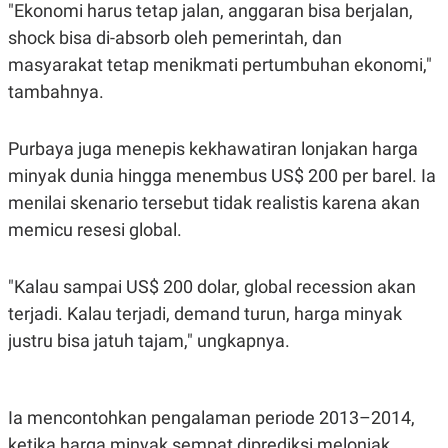
S
A
"Ekonomi harus tetap jalan, anggaran bisa berjalan,
A
G
shock bisa di-absorb oleh pemerintah, dan
T
E
D
S
masyarakat tetap menikmati pertumbuhan ekonomi,"
A
T
tambahnya.
A
K
L
O
I
Purbaya juga menepis kekhawatiran lonjakan harga
N
P
minyak dunia hingga menembus US$ 200 per barel. Ia
T
S
A
U
menilai skenario tersebut tidak realistis karena akan
N
S
T
memicu resesi global.
V
"Kalau sampai US$ 200 dolar, global recession akan
JARINGAN
terjadi. Kalau terjadi, demand turun, harga minyak
justru bisa jatuh tajam," ungkapnya.
K
P
O
R
N
E
T
S
A
S
Ia mencontohkan pengalaman periode 2013–2014,
N
R
A
E
ketika harga minyak sempat diprediksi melonjak