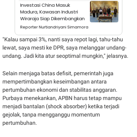
A
I
Investasi China Masuk
S
V
Madura, Kawasan Industri
K
E
E
Wiraraja Siap Dikembangkan
M
E
Reporter Nurtiandriyani Simamora
N
T
"Kalau sampai 3%, nanti saya repot lagi, tahu-tahu
E
R
lewat, saya mesti ke DPR, saya melanggar undang-
I
undang. Jadi kita atur seoptimal mungkin," jelasnya.
A
N
L
Selain menjaga batas defisit, pemerintah juga
E
S
mempertimbangkan keseimbangan antara
T
A
pertumbuhan ekonomi dan stabilitas anggaran.
R
Purbaya menekankan, APBN harus tetap mampu
I
menjadi bantalan (shock absorber) ketika terjadi
gejolak, tanpa mengganggu momentum
KANAL
pertumbuhan.
P
I
U
M