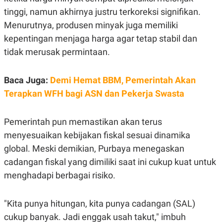
C
L
A
E
tinggi, namun akhirnya justru terkoreksi signifikan.
D
A
Menurutnya, produsen minyak juga memiliki
E
S
M
E
kepentingan menjaga harga agar tetap stabil dan
Y
.
I
tidak merusak permintaan.
D
L
K
A
I
Baca Juga:
Demi Hemat BBM, Pemerintah Akan
N
N
Terapkan WFH bagi ASN dan Pekerja Swasta
G
E
G
R
A
J
N
A
Pemerintah pun memastikan akan terus
A
E
menyesuaikan kebijakan fiskal sesuai dinamika
N
M
C
I
global. Meski demikian, Purbaya menegaskan
E
T
T
E
cadangan fiskal yang dimiliki saat ini cukup kuat untuk
A
N
K
menghadapi berbagai risiko.
E
A
P
D
"Kita punya hitungan, kita punya cadangan (SAL)
A
V
P
E
cukup banyak. Jadi enggak usah takut," imbuh
E
R