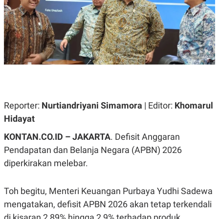
A
A
S
L
I
K
I
E
N
U
D
A
U
N
S
G
T
A
R
N
I
P
I
Reporter:
Nurtiandriyani Simamora
| Editor:
Khomarul
E
N
Hidayat
L
T
U
E
A
R
KONTAN.CO.ID – JAKARTA
. Defisit Anggaran
N
N
Pendapatan dan Belanja Negara (APBN) 2026
G
A
U
S
diperkirakan melebar.
S
I
A
O
H
N
A
A
Toh begitu, Menteri Keuangan Purbaya Yudhi Sadewa
L
mengatakan, defisit APBN 2026 akan tetap terkendali
P
R
di kisaran 2,89% hingga 2,9% terhadap produk
E
E