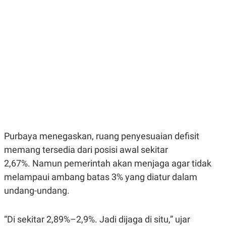
E
E
H
S
A
T
T
Y
A
L
N
E
E
A
N
N
G
A
L
L
I
I
S
S
H
I
S
E
K
X
O
Purbaya menegaskan, ruang penyesuaian defisit
E
L
C
O
memang tersedia dari posisi awal sekitar
U
M
2,67%. Namun pemerintah akan menjaga agar tidak
T
I
melampaui ambang batas 3% yang diatur dalam
V
E
undang-undang.
C
O
R
“Di sekitar 2,89%–2,9%. Jadi dijaga di situ,” ujar
N