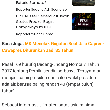
A
I
Euforia Semata?
S
V
Reporter Sugeng Adji Soenarso
K
E
E
FTSE Russell Segera Putuskan
M
Status Freeze, Begini
E
N
Dampaknya ke IHSG
T
E
Reporter Yuliana Hema
R
I
Baca Juga:
MK Menolak Gugatan Soal Usia Capres-
A
N
Cawapres Diturunkan Jadi 35 Tahun
L
E
S
Pasal 169 huruf q Undang-undang Nomor 7 Tahun
T
2017 tentang Pemilu sendiri berbunyi, "Persyaratan
A
R
menjadi calon presiden dan calon wakil presiden
I
adalah: berusia paling rendah 40 (empat puluh)
tahun".
KANAL
P
I
Sebagai informasi, uji materi batas usia minimal
U
M