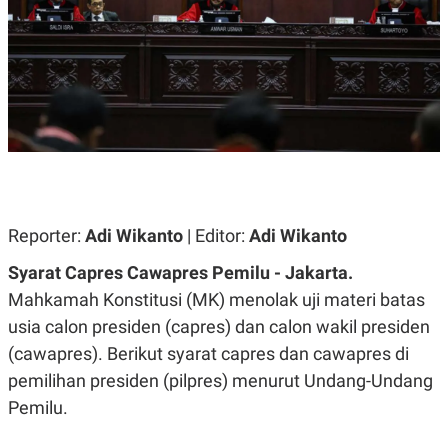
A
A
S
L
I
K
I
E
N
U
D
A
U
N
S
G
T
A
R
N
I
P
I
E
N
Reporter:
Adi Wikanto
| Editor:
Adi Wikanto
L
T
U
E
Syarat Capres Cawapres Pemilu - Jakarta.
A
R
N
N
Mahkamah Konstitusi (MK) menolak uji materi batas
G
A
U
S
usia calon presiden (capres) dan calon wakil presiden
S
I
(cawapres). Berikut syarat capres dan cawapres di
A
O
H
N
pemilihan presiden (pilpres) menurut Undang-Undang
A
A
L
Pemilu.
P
R
E
E