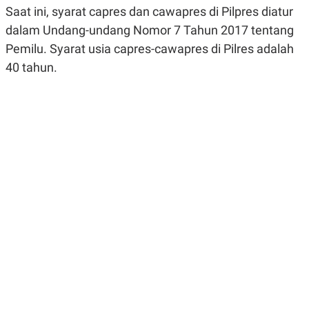
R
G
Saat ini, syarat capres dan cawapres di Pilpres diatur
S
I
dalam Undang-undang Nomor 7 Tahun 2017 tentang
O
O
N
N
Pemilu. Syarat usia capres-cawapres di Pilres adalah
A
A
L
L
40 tahun.
F
I
N
A
N
C
E
Y
C
A
A
N
R
G
I
T
T
E
A
R
H
.
U
.
.
K
L
E
I
S
F