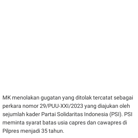
E
E
H
S
A
T
T
Y
A
L
N
E
E
A
N
N
G
A
L
L
I
I
S
S
H
I
S
E
K
X
O
E
L
C
O
U
M
MK menolakan gugatan yang ditolak tercatat sebagai
T
I
perkara nomor 29/PUU-XXI/2023 yang diajukan oleh
V
sejumlah kader Partai Solidaritas Indonesia (PSI). PSI
E
C
meminta syarat batas usia capres dan cawapres di
O
R
Pilpres menjadi 35 tahun.
N