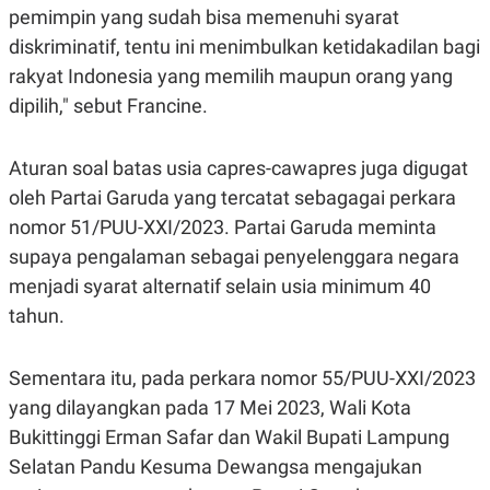
R
T
pemimpin yang sudah bisa memenuhi syarat
I
S
diskriminatif, tentu ini menimbulkan ketidakadilan bagi
I
rakyat Indonesia yang memilih maupun orang yang
N
G
dipilih," sebut Francine.
K
G
M
Aturan soal batas usia capres-cawapres juga digugat
E
D
oleh Partai Garuda yang tercatat sebagagai perkara
I
nomor 51/PUU-XXI/2023. Partai Garuda meminta
A
.
supaya pengalaman sebagai penyelenggara negara
I
D
menjadi syarat alternatif selain usia minimum 40
tahun.
SITEMAP
PROFILE
TERM
Sementara itu, pada perkara nomor 55/PUU-XXI/2023
OF
USE
yang dilayangkan pada 17 Mei 2023, Wali Kota
PEDOMAN
Bukittinggi Erman Safar dan Wakil Bupati Lampung
PEMBERITAAN
SIBER
Selatan Pandu Kesuma Dewangsa mengajukan
PRIVACY