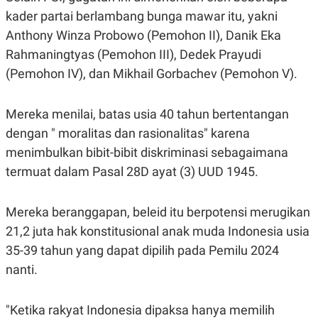
C
L
A
E
kader partai berlambang bunga mawar itu, yakni
D
A
Anthony Winza Probowo (Pemohon II), Danik Eka
E
S
M
E
Rahmaningtyas (Pemohon III), Dedek Prayudi
Y
.
I
(Pemohon IV), dan Mikhail Gorbachev (Pemohon V).
D
L
K
A
I
Mereka menilai, batas usia 40 tahun bertentangan
N
N
dengan " moralitas dan rasionalitas" karena
G
E
G
R
menimbulkan bibit-bibit diskriminasi sebagaimana
A
J
N
A
termuat dalam Pasal 28D ayat (3) UUD 1945.
A
E
N
M
C
I
Mereka beranggapan, beleid itu berpotensi merugikan
E
T
T
E
21,2 juta hak konstitusional anak muda Indonesia usia
A
N
K
35-39 tahun yang dapat dipilih pada Pemilu 2024
E
A
nanti.
P
D
A
V
P
E
"Ketika rakyat Indonesia dipaksa hanya memilih
E
R