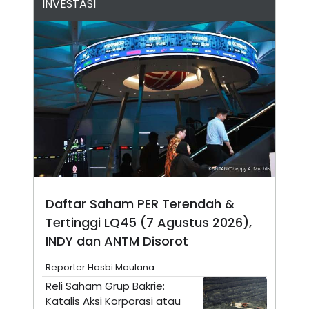
INVESTASI
N
S
E
E
W
R
S
E
S
M
E
O
T
N
U
I
P
A
A
K
D
I
V
L
A
S
K
O
R
Daftar Saham PER Terendah &
P
O
Tertinggi LQ45 (7 Agustus 2026),
R
INDY dan ANTM Disorot
A
S
I
Reporter Hasbi Maulana
K
N
Reli Saham Grup Bakrie:
I
A
Katalis Aksi Korporasi atau
L
T