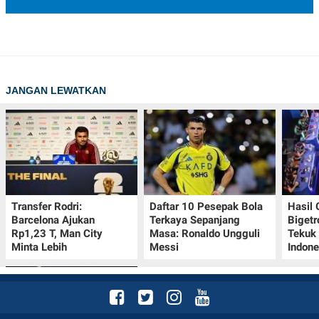
JANGAN LEWATKAN
Transfer Rodri:
Daftar 10 Pesepak Bola
Hasil
Barcelona Ajukan
Terkaya Sepanjang
Bigetr
Rp1,23 T, Man City
Masa: Ronaldo Ungguli
Tekuk 
Minta Lebih
Messi
Indone