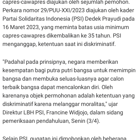
capres-cawapres diajukan oleh sejumlah pemohon.
S
A
A
G
Perkara nomor 29/PUU-XXI/2023 diajukan oleh kader
T
E
D
S
Partai Solidaritas Indonesia (PSI) Dedek Prayudi pada
A
16 Maret 2023, yang meminta batas usia minimum
T
A
capres-cawapres dikembalikan ke 35 tahun. PSI
K
L
menganggap, ketentuan saat ini diskriminatif.
O
I
N
P
T
S
A
U
"Padahal pada prinsipnya, negara memberikan
N
S
kesempatan bagi putra putri bangsa untuk memimpin
T
V
bangsa dan membuka seluas-luasnya agar calon
terbaik bangsa dapat mencalonkan diri. Oleh
JARINGAN
karenanya objek permohonan adalah ketentuan yang
diskriminatif karena melanggar moralitas," ujar
K
P
O
R
Direktur LBH PSI, Francine Widjojo, dalam sidang
N
E
pemeriksaan pendahuluan, Senin (3/4).
T
S
A
S
N
R
A
E
Selain PSI, gugatan ini dimohonkan oleh beberapa