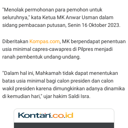
E
R
"Menolak permohonan para pemohon untuk
F
B
seluruhnya," kata Ketua MK Anwar Usman dalam
O
U
K
S
sidang pembacaan putusan, Senin 16 Oktober 2023.
U
I
S
N
E
Diberitakan
Kompas.com
, MK berpendapat penentuan
S
S
usia minimal capres-cawapres di Pilpres menjadi
I
N
ranah pembentuk undang-undang.
S
I
G
"Dalam hal ini, Mahkamah tidak dapat menentukan
H
T
batas usia minimal bagi calon presiden dan calon
S
B
wakil presiden karena dimungkinkan adanya dinamika
T
E
O
L
di kemudian hari," ujar hakim Saldi Isra.
C
A
K
N
S
J
E
A
T
O
U
N
P