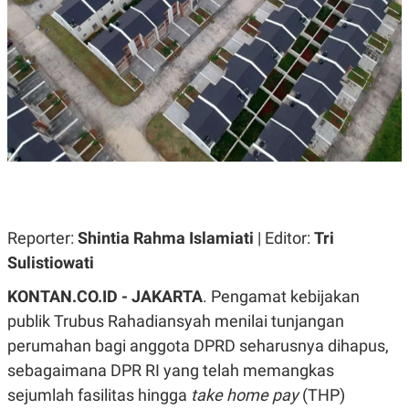
A
A
S
L
I
K
I
E
N
U
D
A
U
N
S
G
T
A
R
N
I
P
I
E
N
L
T
Reporter:
U
E
Shintia Rahma Islamiati
| Editor:
Tri
A
R
Sulistiowati
N
N
G
A
KONTAN.CO.ID - JAKARTA
U
S
. Pengamat kebijakan
S
I
publik Trubus Rahadiansyah menilai tunjangan
A
O
H
N
perumahan bagi anggota DPRD seharusnya dihapus,
A
A
L
sebagaimana DPR RI yang telah memangkas
P
R
sejumlah fasilitas hingga
take home pay
(THP)
E
E