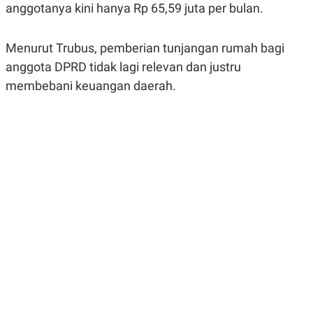
anggotanya kini hanya Rp 65,59 juta per bulan.
R
G
S
I
O
O
N
N
Menurut Trubus, pemberian tunjangan rumah bagi
A
A
L
L
anggota DPRD tidak lagi relevan dan justru
F
membebani keuangan daerah.
I
N
A
N
C
E
Y
C
A
A
N
R
G
I
T
T
E
A
R
H
.
U
.
.
K
L
E
I
S
F