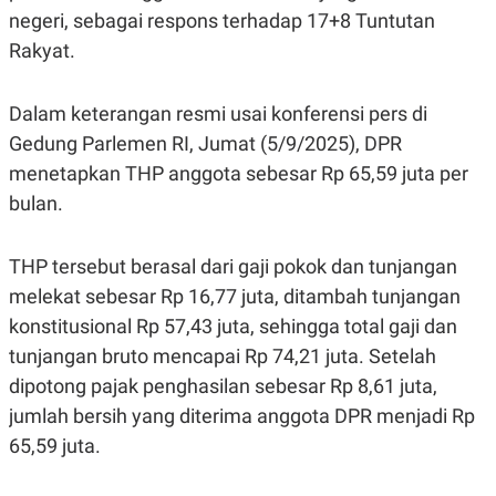
C
L
negeri, sebagai respons terhadap 17+8 Tuntutan
A
E
D
A
Rakyat.
E
S
M
E
Y
.
Dalam keterangan resmi usai konferensi pers di
I
D
Gedung Parlemen RI, Jumat (5/9/2025), DPR
L
K
menetapkan THP anggota sebesar Rp 65,59 juta per
A
I
N
N
bulan.
G
E
G
R
A
J
THP tersebut berasal dari gaji pokok dan tunjangan
N
A
A
E
melekat sebesar Rp 16,77 juta, ditambah tunjangan
N
M
C
I
konstitusional Rp 57,43 juta, sehingga total gaji dan
E
T
T
E
tunjangan bruto mencapai Rp 74,21 juta. Setelah
A
N
dipotong pajak penghasilan sebesar Rp 8,61 juta,
K
jumlah bersih yang diterima anggota DPR menjadi Rp
E
A
P
D
65,59 juta.
A
V
P
E
E
R