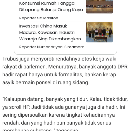
A
I
Konsumsi Rumah Tangga
S
V
Ditopang Belanja Orang Kaya
K
E
E
Reporter Siti Masitoh
M
Investasi China Masuk
E
N
Madura, Kawasan Industri
T
Wiraraja Siap Dikembangkan
E
R
Reporter Nurtiandriyani Simamora
I
A
Trubus juga menyoroti rendahnya etos kerja wakil
N
L
rakyat di parlemen. Menurutnya, banyak anggota DPR
E
hadir rapat hanya untuk formalitas, bahkan kerap
S
T
asyik bermain ponsel di ruang sidang.
A
R
I
"Kalaupun datang, banyak yang tidur. Kalau tidak tidur,
ya scroll HP. Jadi tidak ada gunanya juga dia hadir. Ini
KANAL
sering dipersoalkan karena tingkat kehadirannya
rendah, dan yang hadir pun banyak tidak serius
P
I
U
M
membahas substansi," tegasnya.