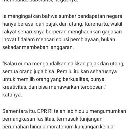
S
A
A
G
T
E
Ia mengingatkan bahwa sumber pendapatan negara
D
S
A
hanya berasal dari pajak dan utang. Karena itu, wakil
T
A
rakyat seharusnya berperan menghadirkan gagasan
K
L
inovatif dalam mencari solusi pembiayaan, bukan
O
I
N
P
sekadar membebani anggaran.
T
S
A
U
N
S
"Kalau cuma mengandalkan naikkan pajak dan utang,
T
V
semua orang juga bisa. Pemilu itu kan seharusnya
untuk memilih orang yang berkualitas, punya
JARINGAN
kreativitas, dan bisa menawarkan terobosan,"
katanya.
K
P
O
R
N
E
Sementara itu, DPR RI telah lebih dulu mengumumkan
T
S
A
S
pemangkasan fasilitas, termasuk tunjangan
N
R
A
E
perumahan hingga moratorium kunjungan ke luar