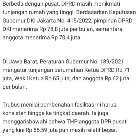
R
T
Berbeda dengan pusat, DPRD masih menikmati
I
tunjangan rumah yang tinggi. Berdasarkan Keputusan
S
I
Gubernur DKI Jakarta No. 415/2022, pimpinan DPRD
N
G
DKI menerima Rp 78,8 juta per bulan, sementara
K
anggota menerima Rp 70,4 juta.
G
M
E
D
Di Jawa Barat, Peraturan Gubernur No. 189/2021
I
A
mengatur tunjangan perumahan Ketua DPRD Rp 71
.
I
juta, Wakil Ketua Rp 65 juta, dan anggota Rp 62 juta
D
per bulan.
Trubus menilai pembenahan fasilitas ini harus
SITEMAP
PROFILE
TERM
OF
konsisten hingga ke tingkat daerah. Ia juga
USE
menggarisbawahi bahwa THP anggota DPR pusat
PEDOMAN
PEMBERITAAN
yang kini Rp 65,59 juta pun masih relatif besar.
SIBER
PRIVACY