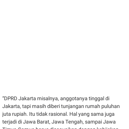
E
E
H
S
A
T
T
Y
A
L
N
E
E
A
N
N
G
A
L
L
I
I
S
S
H
I
S
E
K
X
O
E
L
C
O
U
M
T
“DPRD Jakarta misalnya, anggotanya tinggal di
I
V
Jakarta, tapi masih diberi tunjangan rumah puluhan
E
C
juta rupiah. Itu tidak rasional. Hal yang sama juga
O
terjadi di Jawa Barat, Jawa Tengah, sampai Jawa
R
N