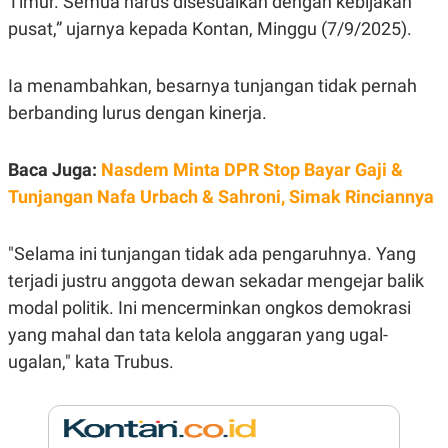
Timur. Semua harus disesuaikan dengan kebijakan
E
R
pusat,” ujarnya kepada Kontan, Minggu (7/9/2025).
F
B
O
U
K
S
Ia menambahkan, besarnya tunjangan tidak pernah
U
I
berbanding lurus dengan kinerja.
S
N
E
S
S
Baca Juga:
Nasdem Minta DPR Stop Bayar Gaji &
I
N
Tunjangan Nafa Urbach & Sahroni, Simak Rinciannya
S
I
G
"Selama ini tunjangan tidak ada pengaruhnya. Yang
H
T
terjadi justru anggota dewan sekadar mengejar balik
S
B
modal politik. Ini mencerminkan ongkos demokrasi
T
E
O
L
yang mahal dan tata kelola anggaran yang ugal-
C
A
ugalan," kata Trubus.
K
N
S
J
E
A
T
O
U
N
P