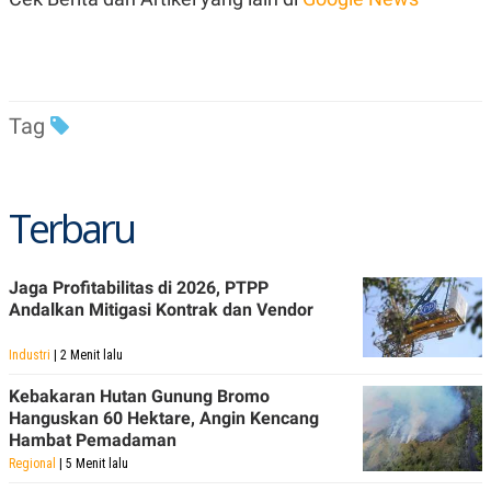
R
T
I
S
I
N
G
Tag
K
G
M
E
D
Terbaru
I
A
.
I
D
Jaga Profitabilitas di 2026, PTPP
Andalkan Mitigasi Kontrak dan Vendor
Industri
| 2 Menit lalu
SITEMAP
PROFILE
TERM
OF
Kebakaran Hutan Gunung Bromo
USE
Hanguskan 60 Hektare, Angin Kencang
PEDOMAN
Hambat Pemadaman
PEMBERITAAN
SIBER
Regional
| 5 Menit lalu
PRIVACY