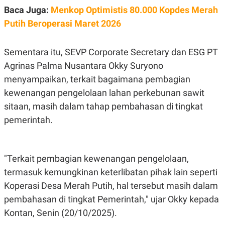
S
A
Baca Juga:
Menkop Optimistis 80.000 Kopdes Merah
A
G
T
E
Putih Beroperasi Maret 2026
D
S
A
T
Sementara itu, SEVP Corporate Secretary dan ESG PT
A
K
L
Agrinas Palma Nusantara Okky Suryono
O
I
menyampaikan, terkait bagaimana pembagian
N
P
T
S
kewenangan pengelolaan lahan perkebunan sawit
A
U
N
S
sitaan, masih dalam tahap pembahasan di tingkat
T
pemerintah.
V
JARINGAN
"Terkait pembagian kewenangan pengelolaan,
termasuk kemungkinan keterlibatan pihak lain seperti
K
P
O
R
Koperasi Desa Merah Putih, hal tersebut masih dalam
N
E
T
S
pembahasan di tingkat Pemerintah," ujar Okky kepada
A
S
N
R
Kontan, Senin (20/10/2025).
A
E