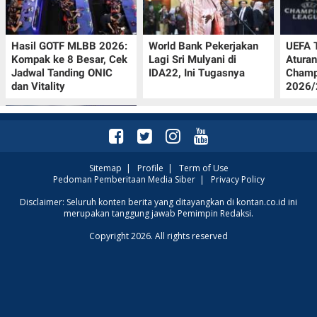
Hasil GOTF MLBB 2026:
World Bank Pekerjakan
UEFA 
Kompak ke 8 Besar, Cek
Lagi Sri Mulyani di
Aturan
Jadwal Tanding ONIC
IDA22, Ini Tugasnya
Champ
dan Vitality
2026/2
Sitemap
|
Profile
|
Term of Use
Pedoman Pemberitaan Media Siber
|
Privacy Policy
Krisis Migrasi Ancam
Disclaimer: Seluruh konten berita yang ditayangkan di kontan.co.id ini
merupakan tanggung jawab Pemimpin Redaksi.
Status Maroko sebagai
Tuan Rumah Piala Dunia
Copyright 2026. All rights reserved
2030