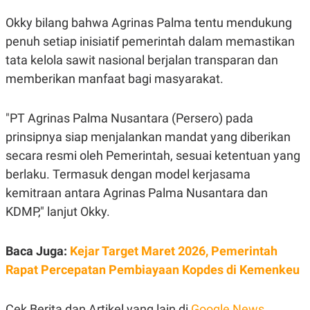
C
L
A
E
Okky bilang bahwa Agrinas Palma tentu mendukung
D
A
E
S
penuh setiap inisiatif pemerintah dalam memastikan
M
E
tata kelola sawit nasional berjalan transparan dan
Y
.
I
memberikan manfaat bagi masyarakat.
D
L
K
A
I
"PT Agrinas Palma Nusantara (Persero) pada
N
N
G
E
prinsipnya siap menjalankan mandat yang diberikan
G
R
secara resmi oleh Pemerintah, sesuai ketentuan yang
A
J
N
A
berlaku. Termasuk dengan model kerjasama
A
E
N
M
kemitraan antara Agrinas Palma Nusantara dan
C
I
E
T
KDMP," lanjut Okky.
T
E
A
N
K
Baca Juga:
Kejar Target Maret 2026, Pemerintah
E
A
Rapat Percepatan Pembiayaan Kopdes di Kemenkeu
P
D
A
V
P
E
E
R
Cek Berita dan Artikel yang lain di
Google News