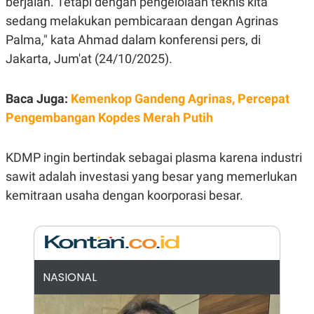
berjalan. Tetapi dengan pengelolaan teknis kita
E
R
sedang melakukan pembicaraan dengan Agrinas
F
B
Palma," kata Ahmad dalam konferensi pers, di
O
U
K
S
Jakarta, Jum'at (24/10/2025).
U
I
S
N
E
Baca Juga:
Kemenkop Gandeng Agrinas, Percepat
S
S
Pengembangan Kopdes Merah Putih
I
N
S
KDMP ingin bertindak sebagai plasma karena industri
I
G
sawit adalah investasi yang besar yang memerlukan
H
T
kemitraan usaha dengan koorporasi besar.
S
B
T
E
O
L
C
A
K
N
S
J
E
A
NASIONAL
T
O
U
N
P