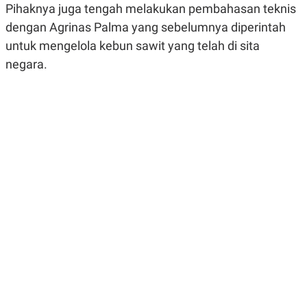
Pihaknya juga tengah melakukan pembahasan teknis
R
G
S
I
dengan Agrinas Palma yang sebelumnya diperintah
O
O
N
N
untuk mengelola kebun sawit yang telah di sita
A
A
negara.
L
L
F
I
N
A
N
C
E
Y
C
A
A
N
R
G
I
T
T
E
A
R
H
.
U
.
.
K
L
E
I
S
F