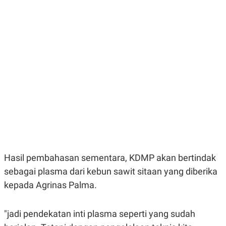
E
E
H
S
A
T
T
Y
A
L
N
E
E
A
N
N
G
A
L
L
I
I
S
S
H
I
S
E
K
X
O
E
L
C
O
U
M
Hasil pembahasan sementara, KDMP akan bertindak
T
sebagai plasma dari kebun sawit sitaan yang diberika
I
V
kepada Agrinas Palma.
E
C
O
R
"jadi pendekatan inti plasma seperti yang sudah
N