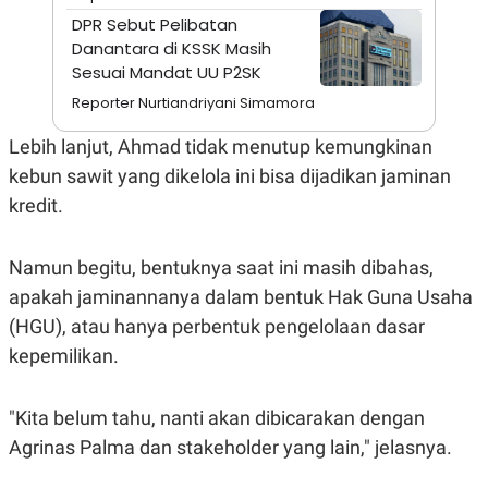
A
I
DPR Sebut Pelibatan
S
V
K
E
Danantara di KSSK Masih
E
Sesuai Mandat UU P2SK
M
E
Reporter Nurtiandriyani Simamora
N
T
Lebih lanjut, Ahmad tidak menutup kemungkinan
E
R
kebun sawit yang dikelola ini bisa dijadikan jaminan
I
A
kredit.
N
L
E
Namun begitu, bentuknya saat ini masih dibahas,
S
apakah jaminannanya dalam bentuk Hak Guna Usaha
T
A
(HGU), atau hanya perbentuk pengelolaan dasar
R
I
kepemilikan.
KANAL
"Kita belum tahu, nanti akan dibicarakan dengan
Agrinas Palma dan stakeholder yang lain," jelasnya.
P
I
U
M