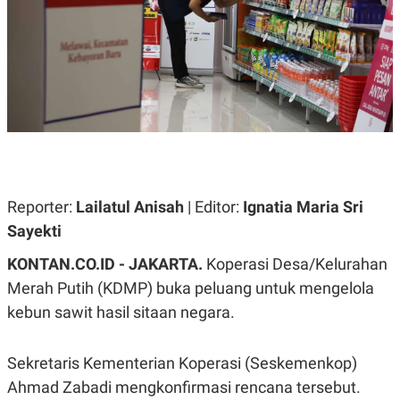
A
A
S
L
I
K
I
E
N
U
D
A
U
N
S
G
T
A
R
N
I
P
I
E
N
Reporter:
Lailatul Anisah
| Editor:
Ignatia Maria Sri
L
T
Sayekti
U
E
A
R
N
N
KONTAN.CO.ID - JAKARTA.
Koperasi Desa/Kelurahan
G
A
Merah Putih (KDMP) buka peluang untuk mengelola
U
S
S
I
kebun sawit hasil sitaan negara.
A
O
H
N
A
A
L
Sekretaris Kementerian Koperasi (Seskemenkop)
P
R
Ahmad Zabadi mengkonfirmasi rencana tersebut.
E
E