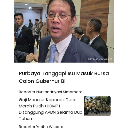
N
S
E
E
W
R
S
E
S
M
E
O
T
N
U
I
P
A
A
K
D
I
V
L
A
S
K
Purbaya Tanggapi Isu Masuk Bursa
O
Calon Gubernur BI
R
P
O
Reporter Nurtiandriyani Simamora
R
Gaji Manajer Koperasi Desa
A
S
Merah Putih (KDMP)
I
Ditanggung APBN Selama Dua
K
N
Tahun
I
A
L
T
Reporter Yudho Winarto