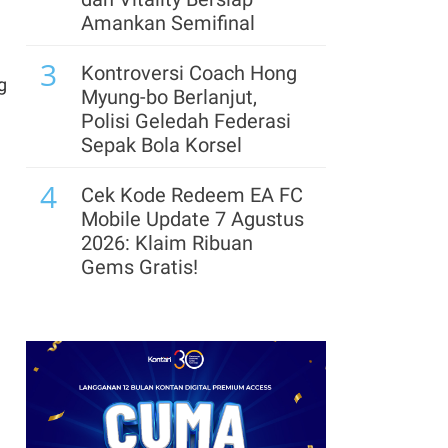
Amankan Semifinal
7
Menhub Jajaki Investasi
3
dengan China & Rusia
Kontroversi Coach Hong
g
Garap Trans Sumatra
Myung-bo Berlanjut,
dan Trans Kalimantan
Polisi Geledah Federasi
Sepak Bola Korsel
8
Prabowo Beri Nilai 88-89
4
Pada Kinerja Para
Cek Kode Redeem EA FC
Menteri, Memuaskan
Mobile Update 7 Agustus
Tapi Bisa Ditingkatkan
2026: Klaim Ribuan
Gems Gratis!
9
Prabowo: Pemerintah
5
Pusat Siap Ambil Alih
n
Segera Lepas Saham
jika Daerah Tak Respons
Treasuri 9,63 Miliar, Cek
Keluhan Rakyat
Profil Emiten DSSA
hingga Kinerjanya
10
Surpres Calon Gubernur
6
BI Masih Digodok
Arsenal Perpanjang