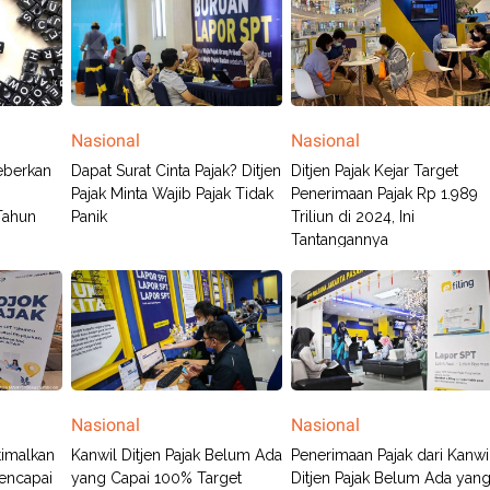
Nasional
Nasional
Beberkan
Dapat Surat Cinta Pajak? Ditjen
Ditjen Pajak Kejar Target
Pajak Minta Wajib Pajak Tidak
Penerimaan Pajak Rp 1.989
Tahun
Panik
Triliun di 2024, Ini
Tantangannya
Nasional
Nasional
timalkan
Kanwil Ditjen Pajak Belum Ada
Penerimaan Pajak dari Kanwi
encapai
yang Capai 100% Target
Ditjen Pajak Belum Ada yan