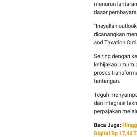
menurun lantaran
dasar pembayara
"Insyallah outloo
dicanangkan menja
and Taxation Outl
Seiring dengan k
kebijakan umum 
proses transforma
tantangan.
Teguh menyampaik
dan integrasi te
perpajakan melalui
Baca Juga:
Hingg
Digital Rp 17,46 T