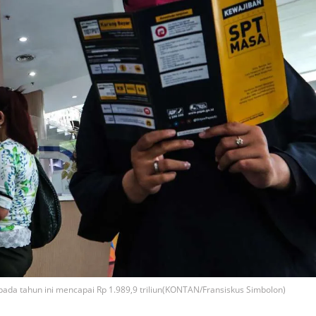
da tahun ini mencapai Rp 1.989,9 triliun(KONTAN/Fransiskus Simbolon)