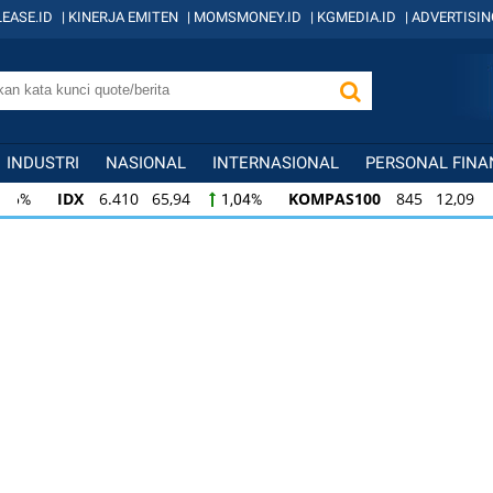
EASE.ID
|
KINERJA EMITEN
|
MOMSMONEY.ID
|
KGMEDIA.ID
|
ADVERTISIN
INDUSTRI
NASIONAL
INTERNASIONAL
PERSONAL FINA
IDX
6.410 65,94
KOMPAS100
845 12,09
1,04%
1,
KOMPAS100
845 12,09
LQ45
640 9,44
1,45%
1,5
LQ45
640 9,44
ISSI
222 2,82
IDX3
1,50%
1,29%