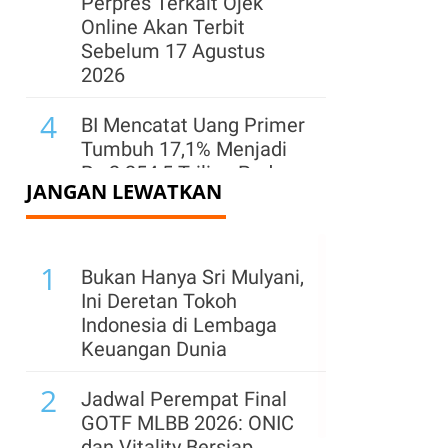
Perpres Terkait Ojek
Online Akan Terbit
Sebelum 17 Agustus
2026
4
BI Mencatat Uang Primer
Tumbuh 17,1% Menjadi
Rp 2.254,5 Triliun Pada
JANGAN LEWATKAN
Juli 2026
5
Bappenas Proyeksikan
1
Ekonomi Hijau Serap 5
Bukan Hanya Sri Mulyani,
Juta Lapangan Kerja
Ini Deretan Tokoh
Baru hingga 2029
Indonesia di Lembaga
Keuangan Dunia
6
Setahun Beroperasi,
2
Prabowo Terima Laporan
Jadwal Perempat Final
Pendapatan Danantara
GOTF MLBB 2026: ONIC
Naik 400%
dan Vitality Bersiap