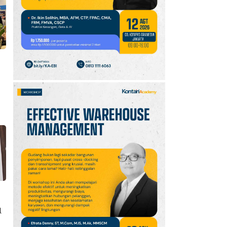
10
Klasemen Grup A Piala
AFF 2026: Ini Skenario
Indonesia Lolos ke
Semifinal
l
g