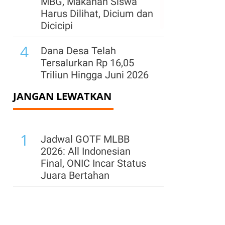
MBG, Makanan Siswa
Harus Dilihat, Dicium dan
Dicicipi
4
Dana Desa Telah
Tersalurkan Rp 16,05
Triliun Hingga Juni 2026
JANGAN LEWATKAN
5
Cadangan Devisa
Diproyeksi di Kisaran
US$ 142 Miliar-US$ 146
1
Miliar di Akhir 2026
Jadwal GOTF MLBB
2026: All Indonesian
Final, ONIC Incar Status
Juara Bertahan