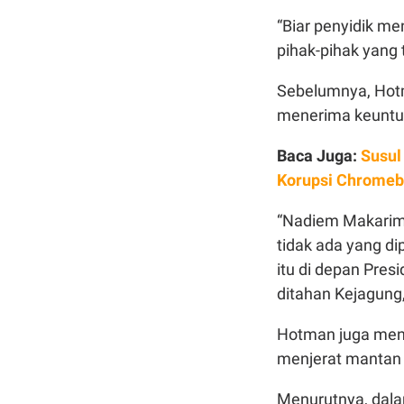
“Biar penyidik 
pihak-pihak yang t
Sebelumnya, Hot
menerima keuntun
Baca Juga:
Susul
Korupsi Chrome
“Nadiem Makarim 
tidak ada yang d
itu di depan Pre
ditahan Kejagung
Hotman juga men
menjerat mantan
Menurutnya, dala