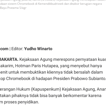
daan sistem Chromebook di Kemendikbudristek dan ditaksir kerugian negara
/Bayu Pratama S/agr
.com
| Editor:
Yudho Winarto
JAKARTA.
Kejaksaan Agung merespons pernyataan kua
karim, Hotman Paris Hutapea, yang menyebut hanya
enit untuk membuktikan kliennya tidak bersalah dalam
ptop Chromebook di hadapan Presiden Prabowo Subianto
nerangan Hukum (Kapuspenkum) Kejaksaan Agung, Ana
takan pihaknya tidak bisa banyak berkomentar karena
m proses penyidikan.