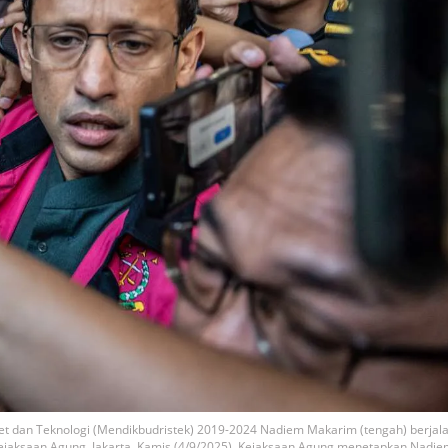
et dan Teknologi (Mendikbudristek) 2019-2024 Nadiem Makarim (tengah) berjal
Kejaksaan Agung, Jakarta, Kamis (4/9/2025). Kejaksaan Agung menetapkan Nadi