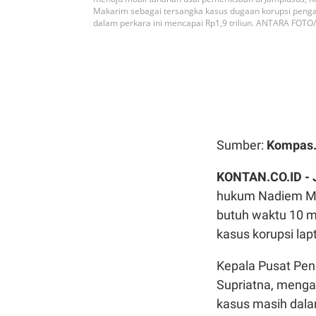
Makarim sebagai tersangka kasus dugaan korupsi penga
dalam perkara ini mencapai Rp1,9 triliun. ANTARA FOTO
Sumber:
Kompas
KONTAN.CO.ID -
hukum Nadiem Ma
butuh waktu 10 m
kasus korupsi la
Kepala Pusat Pe
Supriatna, menga
kasus masih dala