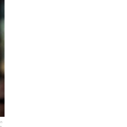
an
em