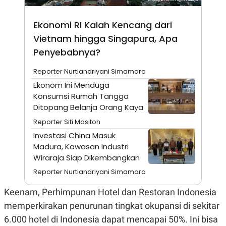
N
S
E
E
Ekonomi RI Kalah Kencang dari
W
R
S
E
Vietnam hingga Singapura, Apa
S
M
E
O
Penyebabnya?
T
N
U
I
Reporter Nurtiandriyani Simamora
P
A
Ekonom Ini Menduga
A
K
D
I
Konsumsi Rumah Tangga
V
L
Ditopang Belanja Orang Kaya
A
S
Reporter Siti Masitoh
K
Investasi China Masuk
O
R
Madura, Kawasan Industri
P
Wiraraja Siap Dikembangkan
O
R
Reporter Nurtiandriyani Simamora
A
S
Keenam, Perhimpunan Hotel dan Restoran Indonesia
I
memperkirakan penurunan tingkat okupansi di sekitar
K
N
I
A
6.000 hotel di Indonesia dapat mencapai 50%. Ini bisa
L
T