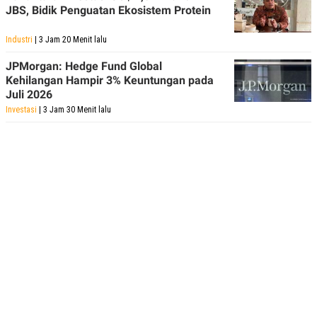
R
T
JBS, Bidik Penguatan Ekosistem Protein
I
S
I
Industri
| 3 Jam 20 Menit lalu
N
G
JPMorgan: Hedge Fund Global
Kehilangan Hampir 3% Keuntungan pada
K
G
Juli 2026
M
Investasi
| 3 Jam 30 Menit lalu
E
D
I
A
.
I
D
SITEMAP
PROFILE
TERM
OF
USE
PEDOMAN
PEMBERITAAN
SIBER
PRIVACY