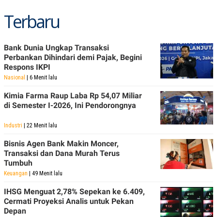
S
A
A
G
Terbaru
T
E
D
S
A
T
Bank Dunia Ungkap Transaksi
A
Perbankan Dihindari demi Pajak, Begini
K
L
Respons IKPI
O
I
N
P
Nasional
| 6 Menit lalu
T
S
A
U
Kimia Farma Raup Laba Rp 54,07 Miliar
N
S
di Semester I-2026, Ini Pendorongnya
T
V
Industri
| 22 Menit lalu
JARINGAN
Bisnis Agen Bank Makin Moncer,
Transaksi dan Dana Murah Terus
Tumbuh
K
P
O
R
Keuangan
| 49 Menit lalu
N
E
T
S
IHSG Menguat 2,78% Sepekan ke 6.409,
A
S
Cermati Proyeksi Analis untuk Pekan
N
R
Depan
A
E