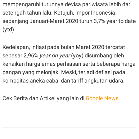
A
I
mempengaruhi turunnya devisa pariwisata lebih dari
S
V
setengah tahun lalu. Ketujuh, impor Indonesia
K
E
E
sepanjang Januari-Maret 2020 turun 3,7% year to date
M
E
(ytd).
N
T
E
Kedelapan, inflasi pada bulan Maret 2020 tercatat
R
I
sebesar 2,96%
year on year
(yoy) disumbang oleh
A
N
kenaikan harga emas perhiasan serta beberapa harga
L
pangan yang melonjak. Meski, terjadi deflasi pada
E
S
komoditas aneka cabai dan tariff angkutan udara.
T
A
R
Cek Berita dan Artikel yang lain di
Google News
I
KANAL
P
I
U
M