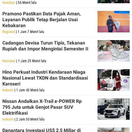
C
L
Investasi
| 56 Menit lalu
A
E
D
A
Pramono Pastikan Data Pajak Aman,
E
S
Layanan Publik Tetap Berjalan Usai
M
E
Y
.
Kebakaran
I
Regional
| 1 Jam 7 Menit lalu
D
L
K
Cadangan Devisa Turun Tipis, Tekanan
A
I
Rupiah dan Impor Mengintai Semester II
N
N
G
E
G
R
Nasional
| 1 Jam 25 Menit lalu
A
J
N
A
Hino Perkuat Industri Kendaraan Niaga
A
E
Nasional Lewat TKDN dan Standardisasi
N
M
Karoseri
C
I
E
T
Industri
| 1 Jam 43 Menit lalu
T
E
A
N
Nissan Andalkan X-Trail e-POWER Rp
K
795 Juta untuk Genjot Pasar SUV
E
A
Elektrifikasi
P
D
Industri
| 2 Jam 50 Menit lalu
A
V
P
E
E
R
Danantara Investasi US$ 2,5 Miliar di