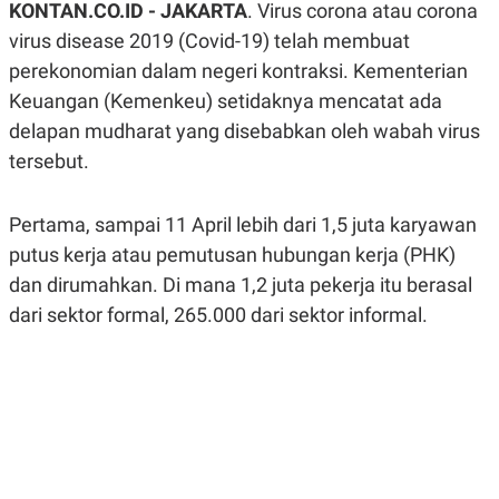
KONTAN.CO.ID -
JAKARTA
. Virus corona atau corona
A
A
S
L
virus disease 2019 (Covid-19) telah membuat
I
perekonomian dalam negeri kontraksi. Kementerian
K
I
Keuangan (Kemenkeu) setidaknya mencatat ada
E
N
U
D
delapan mudharat yang disebabkan oleh wabah virus
A
U
N
S
tersebut.
G
T
A
R
N
I
Pertama, sampai 11 April lebih dari 1,5 juta karyawan
P
I
putus kerja atau pemutusan hubungan kerja (PHK)
E
N
L
T
dan dirumahkan. Di mana 1,2 juta pekerja itu berasal
U
E
A
R
dari sektor formal, 265.000 dari sektor informal.
N
N
G
A
U
S
S
I
A
O
H
N
A
A
L
P
R
E
E