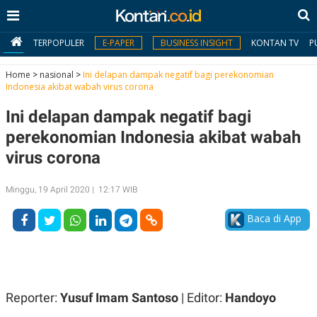
TERPOPULER
E-PAPER
BUSINESS INSIGHT
KONTAN TV
P
Home
>
nasional
>
Ini delapan dampak negatif bagi perekonomian
Indonesia akibat wabah virus corona
MY
Ini delapan dampak negatif bagi
KONTAN
perekonomian Indonesia akibat wabah
Daftar
virus corona
Masuk
Minggu, 19 April 2020 | 12:17 WIB
Baca di App
BERITA
I
N
N
A
V
S
E
I
Reporter:
Yusuf Imam Santoso
| Editor:
Handoyo
S
O
T
N