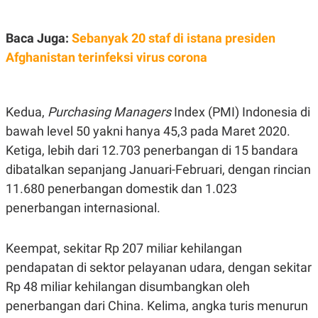
E
E
H
S
A
T
T
Y
Baca Juga:
Sebanyak 20 staf di istana presiden
A
L
Afghanistan terinfeksi virus corona
N
E
E
A
N
N
G
A
L
L
Kedua,
Purchasing Managers
Index (PMI) Indonesia di
I
I
bawah level 50 yakni hanya 45,3 pada Maret 2020.
S
S
H
I
Ketiga, lebih dari 12.703 penerbangan di 15 bandara
S
dibatalkan sepanjang Januari-Februari, dengan rincian
E
K
X
O
11.680 penerbangan domestik dan 1.023
E
L
penerbangan internasional.
C
O
U
M
T
I
Keempat, sekitar Rp 207 miliar kehilangan
V
E
pendapatan di sektor pelayanan udara, dengan sekitar
C
Rp 48 miliar kehilangan disumbangkan oleh
O
R
penerbangan dari China. Kelima, angka turis menurun
N