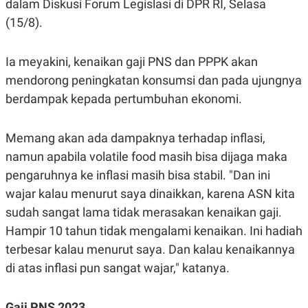
dalam Diskusi Forum Legislasi di DPR RI, Selasa
C
L
A
E
(15/8).
D
A
E
S
M
E
Y
.
Ia meyakini, kenaikan gaji PNS dan PPPK akan
I
mendorong peningkatan konsumsi dan pada ujungnya
D
berdampak kepada pertumbuhan ekonomi.
L
K
A
I
N
N
G
E
Memang akan ada dampaknya terhadap inflasi,
G
R
A
J
namun apabila volatile food masih bisa dijaga maka
N
A
pengaruhnya ke inflasi masih bisa stabil. "Dan ini
A
E
N
M
wajar kalau menurut saya dinaikkan, karena ASN kita
C
I
E
T
sudah sangat lama tidak merasakan kenaikan gaji.
T
E
Hampir 10 tahun tidak mengalami kenaikan. Ini hadiah
A
N
K
terbesar kalau menurut saya. Dan kalau kenaikannya
E
A
di atas inflasi pun sangat wajar," katanya.
P
D
A
V
P
E
E
R
Gaji PNS 2023