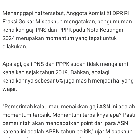
S
A
A
G
T
E
Menanggapi hal tersebut, Anggota Komisi XI DPR RI
D
S
Fraksi Golkar Misbakhun mengatakan, pengumuman
A
T
kenaikan gaji PNS dan PPPK pada Nota Keuangan
A
2024 merupakan momentum yang tepat untuk
K
L
O
I
dilakukan.
N
P
T
S
A
U
Apalagi, gaji PNS dan PPPK sudah tidak mengalami
N
S
T
kenaikan sejak tahun 2019. Bahkan, apalagi
V
kenaikannya sebesar 6% juga masih menjadi hal yang
wajar.
JARINGAN
K
P
"Pemerintah kalau mau menaikkan gaji ASN ini adalah
O
R
momentum terbaik. Momentum terbaiknya apa? Pasti
N
E
T
S
pemerintah akan mendapatkan point dari para ASN
A
S
N
R
karena ini adalah APBN tahun politik," ujar Misbakhun
A
E