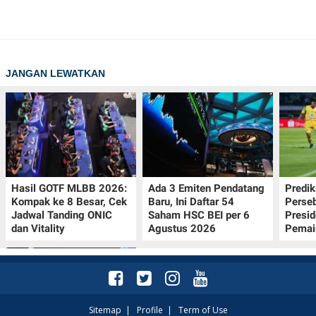
JANGAN LEWATKAN
Hasil GOTF MLBB 2026:
Ada 3 Emiten Pendatang
Predik
Kompak ke 8 Besar, Cek
Baru, Ini Daftar 54
Perseb
Jadwal Tanding ONIC
Saham HSC BEI per 6
Presi
dan Vitality
Agustus 2026
Pemai
Sitemap
|
Profile
|
Term of Use