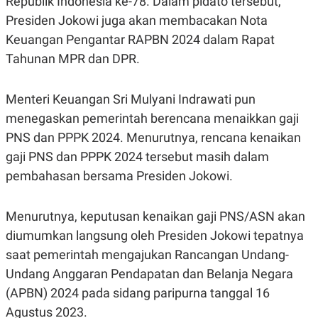
Republik Indonesia ke-78. Dalam pidato tersebut,
E
R
Presiden Jokowi juga akan membacakan Nota
F
B
Keuangan Pengantar RAPBN 2024 dalam Rapat
O
U
K
S
Tahunan MPR dan DPR.
U
I
S
N
E
Menteri Keuangan Sri Mulyani Indrawati pun
S
S
menegaskan pemerintah berencana menaikkan gaji
I
N
PNS dan PPPK 2024. Menurutnya, rencana kenaikan
S
gaji PNS dan PPPK 2024 tersebut masih dalam
I
G
pembahasan bersama Presiden Jokowi.
H
T
S
B
Menurutnya, keputusan kenaikan gaji PNS/ASN akan
T
E
O
L
diumumkan langsung oleh Presiden Jokowi tepatnya
C
A
saat pemerintah mengajukan Rancangan Undang-
K
N
S
J
Undang Anggaran Pendapatan dan Belanja Negara
E
A
T
O
(APBN) 2024 pada sidang paripurna tanggal 16
U
N
Agustus 2023.
P