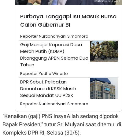
A
I
S
V
K
E
Purbaya Tanggapi Isu Masuk Bursa
E
M
Calon Gubernur BI
E
N
Reporter Nurtiandriyani Simamora
T
E
Gaji Manajer Koperasi Desa
R
Merah Putih (KDMP)
I
A
Ditanggung APBN Selama Dua
N
Tahun
L
Reporter Yudho Winarto
E
S
DPR Sebut Pelibatan
T
Danantara di KSSK Masih
A
R
Sesuai Mandat UU P2SK
I
Reporter Nurtiandriyani Simamora
KANAL
"Kenaikan (gaji) PNS InsyaAllah sedang digodok
Bapak Presiden," tutur Sri Mulyani saat ditemui di
P
I
Kompleks DPR RI, Selasa (30/5).
U
M