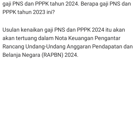
gaji PNS dan PPPK tahun 2024. Berapa gaji PNS dan
R
G
S
I
PPPK tahun 2023 ini?
O
O
N
N
A
A
L
L
Usulan kenaikan gaji PNS dan PPPK 2024 itu akan
F
akan tertuang dalam Nota Keuangan Pengantar
I
N
Rancang Undang-Undang Anggaran Pendapatan dan
A
N
Belanja Negara (RAPBN) 2024.
C
E
Y
C
A
A
N
R
G
I
T
T
E
A
R
H
.
U
.
.
K
L
E
I
S
F