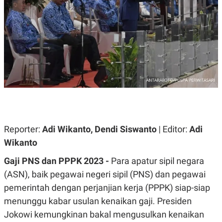
A
A
S
L
I
K
I
E
N
U
D
A
U
N
S
G
T
A
R
N
I
P
I
E
N
L
T
Reporter:
U
E
Adi Wikanto, Dendi Siswanto
| Editor:
Adi
A
R
Wikanto
N
N
G
A
Gaji PNS dan PPPK 2023 -
U
S
Para apatur sipil negara
S
I
(ASN), baik pegawai negeri sipil (PNS) dan pegawai
A
O
H
N
pemerintah dengan perjanjian kerja (PPPK) siap-siap
A
A
L
menunggu kabar usulan kenaikan gaji. Presiden
P
R
Jokowi kemungkinan bakal mengusulkan kenaikan
E
E