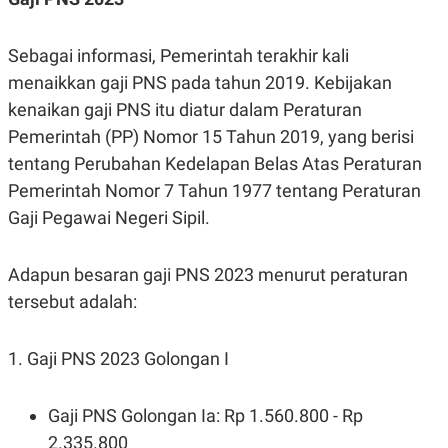
R
T
I
S
Sebagai informasi, Pemerintah terakhir kali
I
N
menaikkan gaji PNS pada tahun 2019. Kebijakan
G
kenaikan gaji PNS itu diatur dalam Peraturan
K
G
Pemerintah (PP) Nomor 15 Tahun 2019, yang berisi
M
tentang Perubahan Kedelapan Belas Atas Peraturan
E
D
Pemerintah Nomor 7 Tahun 1977 tentang Peraturan
I
A
Gaji Pegawai Negeri Sipil.
.
I
D
Adapun besaran gaji PNS 2023 menurut peraturan
tersebut adalah:
SITEMAP
PROFILE
TERM
OF
1. Gaji PNS 2023 Golongan I
USE
PEDOMAN
PEMBERITAAN
Gaji PNS Golongan Ia: Rp 1.560.800 - Rp
SIBER
2.335.800
PRIVACY