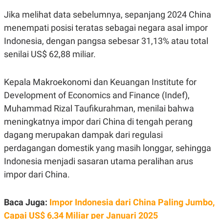
E
R
Jika melihat data sebelumnya, sepanjang 2024 China
F
B
menempati posisi teratas sebagai negara asal impor
O
U
K
S
Indonesia, dengan pangsa sebesar 31,13% atau total
U
I
senilai US$ 62,88 miliar.
S
N
E
S
S
Kepala Makroekonomi dan Keuangan Institute for
I
N
Development of Economics and Finance (Indef),
S
Muhammad Rizal Taufikurahman, menilai bahwa
I
G
meningkatnya impor dari China di tengah perang
H
T
dagang merupakan dampak dari regulasi
S
B
perdagangan domestik yang masih longgar, sehingga
T
E
Indonesia menjadi sasaran utama peralihan arus
O
L
C
A
impor dari China.
K
N
S
J
E
A
T
O
Baca Juga:
Impor Indonesia dari China Paling Jumbo,
U
N
Capai US$ 6,34 Miliar per Januari 2025
P