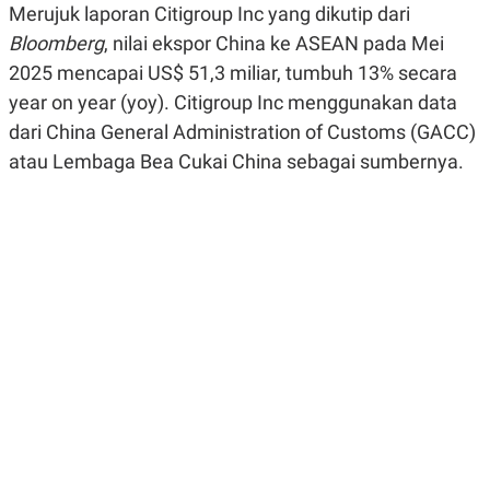
Merujuk laporan Citigroup Inc yang dikutip dari
R
G
S
I
Bloomberg
, nilai ekspor China ke ASEAN pada Mei
O
O
N
N
2025 mencapai US$ 51,3 miliar, tumbuh 13% secara
A
A
year on year (yoy). Citigroup Inc menggunakan data
L
L
F
dari China General Administration of Customs (GACC)
I
N
atau Lembaga Bea Cukai China sebagai sumbernya.
A
N
C
E
Y
C
A
A
N
R
G
I
T
T
E
A
R
H
.
U
.
.
K
L
E
I
S
F