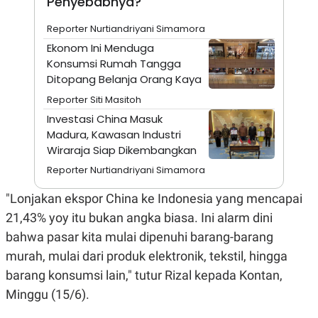
Penyebabnya?
A
I
S
V
K
E
Reporter Nurtiandriyani Simamora
E
Ekonom Ini Menduga
M
E
Konsumsi Rumah Tangga
N
Ditopang Belanja Orang Kaya
T
E
Reporter Siti Masitoh
R
Investasi China Masuk
I
A
Madura, Kawasan Industri
N
Wiraraja Siap Dikembangkan
L
Reporter Nurtiandriyani Simamora
E
S
T
"Lonjakan ekspor China ke Indonesia yang mencapai
A
21,43% yoy itu bukan angka biasa. Ini alarm dini
R
I
bahwa pasar kita mulai dipenuhi barang-barang
murah, mulai dari produk elektronik, tekstil, hingga
KANAL
barang konsumsi lain," tutur Rizal kepada Kontan,
Minggu (15/6).
P
I
U
M