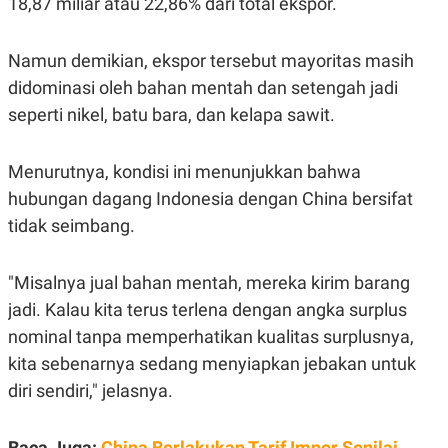
18,87 miliar atau 22,86% dari total ekspor.
R
T
I
S
I
Namun demikian, ekspor tersebut mayoritas masih
N
didominasi oleh bahan mentah dan setengah jadi
G
seperti nikel, batu bara, dan kelapa sawit.
K
G
M
E
Menurutnya, kondisi ini menunjukkan bahwa
D
I
hubungan dagang Indonesia dengan China bersifat
A
tidak seimbang.
.
I
D
"Misalnya jual bahan mentah, mereka kirim barang
jadi. Kalau kita terus terlena dengan angka surplus
SITEMAP
PROFILE
TERM
nominal tanpa memperhatikan kualitas surplusnya,
OF
kita sebenarnya sedang menyiapkan jebakan untuk
USE
diri sendiri," jelasnya.
PEDOMAN
PEMBERITAAN
SIBER
Baca Juga:
China Berlakukan Tarif Impor Senilai
PRIVACY