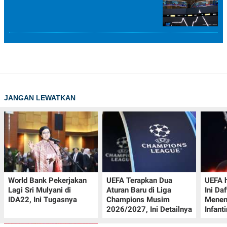
JANGAN LEWATKAN
World Bank Pekerjakan
UEFA Terapkan Dua
UEFA h
Lagi Sri Mulyani di
Aturan Baru di Liga
Ini Da
IDA22, Ini Tugasnya
Champions Musim
Menen
2026/2027, Ini Detailnya
Infant