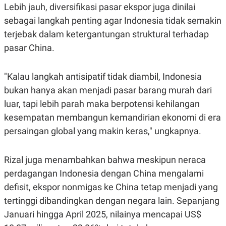
C
L
Lebih jauh, diversifikasi pasar ekspor juga dinilai
A
E
D
A
sebagai langkah penting agar Indonesia tidak semakin
E
S
terjebak dalam ketergantungan struktural terhadap
M
E
Y
.
pasar China.
I
D
L
K
"Kalau langkah antisipatif tidak diambil, Indonesia
A
I
N
N
bukan hanya akan menjadi pasar barang murah dari
G
E
luar, tapi lebih parah maka berpotensi kehilangan
G
R
A
J
kesempatan membangun kemandirian ekonomi di era
N
A
A
E
persaingan global yang makin keras," ungkapnya.
N
M
C
I
E
T
Rizal juga menambahkan bahwa meskipun neraca
T
E
A
N
perdagangan Indonesia dengan China mengalami
K
defisit, ekspor nonmigas ke China tetap menjadi yang
E
A
P
D
tertinggi dibandingkan dengan negara lain. Sepanjang
A
V
Januari hingga April 2025, nilainya mencapai US$
P
E
E
R