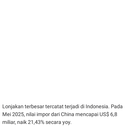
E
E
H
S
A
T
T
Y
A
L
N
E
E
A
N
N
G
A
L
L
I
I
S
S
H
I
S
E
K
X
O
E
L
C
O
U
M
T
I
V
Lonjakan terbesar tercatat terjadi di Indonesia. Pada
E
C
Mei 2025, nilai impor dari China mencapai US$ 6,8
O
miliar, naik 21,43% secara yoy.
R
N