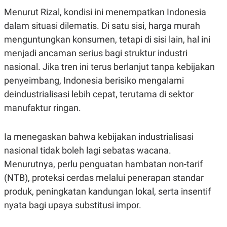
S
A
Menurut Rizal, kondisi ini menempatkan Indonesia
A
G
T
E
dalam situasi dilematis. Di satu sisi, harga murah
D
S
A
menguntungkan konsumen, tetapi di sisi lain, hal ini
T
A
menjadi ancaman serius bagi struktur industri
K
L
nasional. Jika tren ini terus berlanjut tanpa kebijakan
O
I
penyeimbang, Indonesia berisiko mengalami
N
P
T
S
deindustrialisasi lebih cepat, terutama di sektor
A
U
N
S
manufaktur ringan.
T
V
Ia menegaskan bahwa kebijakan industrialisasi
JARINGAN
nasional tidak boleh lagi sebatas wacana.
Menurutnya, perlu penguatan hambatan non-tarif
K
P
(NTB), proteksi cerdas melalui penerapan standar
O
R
N
E
produk, peningkatan kandungan lokal, serta insentif
T
S
nyata bagi upaya substitusi impor.
A
S
N
R
A
E