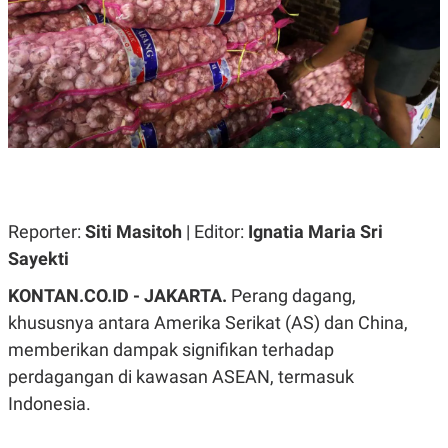
A
A
S
L
I
K
I
E
N
U
D
A
U
N
S
G
T
A
R
N
I
P
I
E
N
Reporter:
Siti Masitoh
| Editor:
Ignatia Maria Sri
L
T
Sayekti
U
E
A
R
N
N
KONTAN.CO.ID - JAKARTA.
Perang dagang,
G
A
khususnya antara Amerika Serikat (AS) dan China,
U
S
S
I
memberikan dampak signifikan terhadap
A
O
H
N
perdagangan di kawasan ASEAN, termasuk
A
A
Indonesia.
L
P
R
E
E