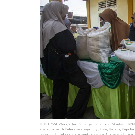
ILUSTRASI. Warga dari Keluarga Penerima Manfaat (KP
sosial beras di Kelurahan Sagulung Kota, Batam, Kepula
project) digitalisasi data bantuan sosial (bansos) di