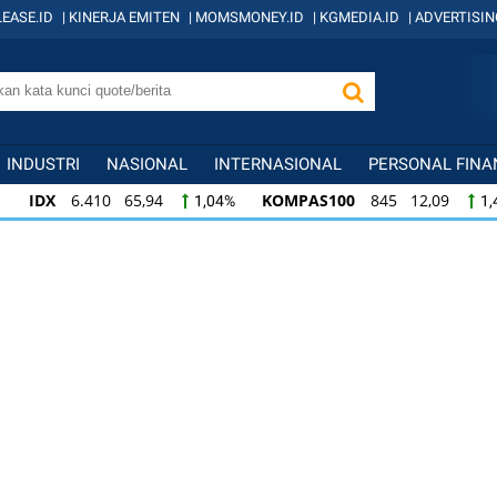
EASE.ID
|
KINERJA EMITEN
|
MOMSMONEY.ID
|
KGMEDIA.ID
|
ADVERTISIN
INDUSTRI
NASIONAL
INTERNASIONAL
PERSONAL FINA
IDX
6.410 65,94
KOMPAS100
845 12,09
1,04%
1,
KOMPAS100
845 12,09
LQ45
640 9,44
1,45%
1,5
LQ45
640 9,44
ISSI
222 2,82
IDX3
1,50%
1,29%