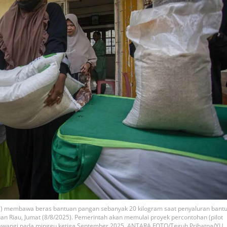
M) membawa beras bantuan pangan sebanyak 20 kilogram saat penyaluran bant
uan Riau, Jumat (8/8/2025). Pemerintah akan memulai proyek percontohan (pilot
 Banyuwangi pada minggu ketiga September 2025. ANTARA FOTO/Teguh Prihatna/YU