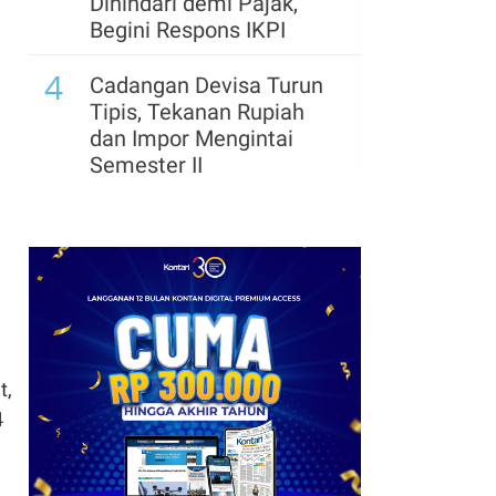
Dihindari demi Pajak,
Begini Respons IKPI
4
Cadangan Devisa Turun
Tipis, Tekanan Rupiah
dan Impor Mengintai
Semester II
t,
4