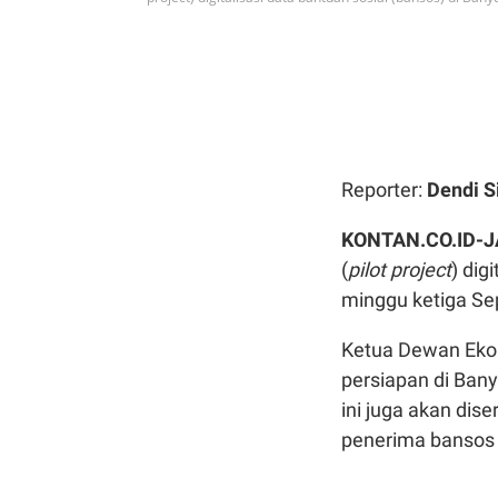
Reporter:
Dendi S
KONTAN.CO.ID-
(
pilot project
) dig
minggu ketiga Se
Ketua Dewan Ekon
persiapan di Bany
ini juga akan dis
penerima bansos 