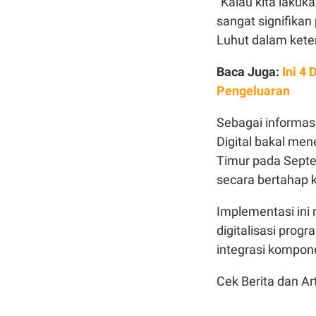
"Kalau kita lakuk
sangat signifikan
Luhut dalam kete
Baca Juga:
Ini 4
Pengeluaran
Sebagai informas
Digital bakal men
Timur pada Septem
secara bertahap k
Implementasi ini
digitalisasi prog
integrasi komponen
Cek Berita dan Art