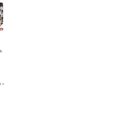
ah
ks
»