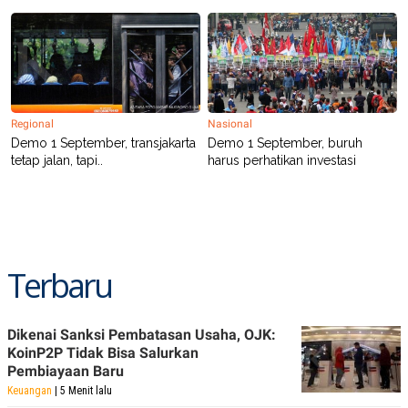
E
R
F
B
O
U
K
S
U
I
S
N
E
Regional
Nasional
S
Demo 1 September, transjakarta
Demo 1 September, buruh
S
I
tetap jalan, tapi..
harus perhatikan investasi
N
S
I
G
H
T
S
B
Terbaru
T
E
O
L
C
A
K
N
Dikenai Sanksi Pembatasan Usaha, OJK:
S
J
KoinP2P Tidak Bisa Salurkan
E
A
Pembiayaan Baru
T
O
U
N
Keuangan
| 5 Menit lalu
P