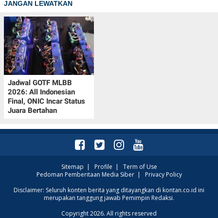
JANGAN LEWATKAN
R
T
I
S
I
N
G
K
G
M
E
Jadwal GOTF MLBB
D
2026: All Indonesian
I
Final, ONIC Incar Status
A
.
Juara Bertahan
I
D
SITEMAP
PROFILE
TERM
Sitemap
|
Profile
|
Term of Use
OF
Pedoman Pemberitaan Media Siber
|
Privacy Policy
USE
PEDOMAN
Disclaimer: Seluruh konten berita yang ditayangkan di kontan.co.id ini
PEMBERITAAN
merupakan tanggung jawab Pemimpin Redaksi.
SIBER
Copyright 2026. All rights reserved
PRIVACY