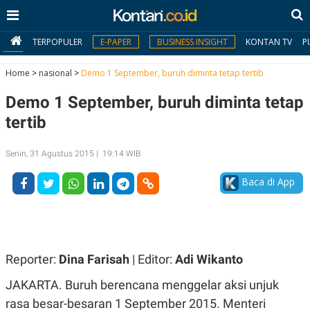
TERPOPULER
E-PAPER
BUSINESS INSIGHT
KONTAN TV
P
Home
>
nasional
>
Demo 1 September, buruh diminta tetap tertib
Demo 1 September, buruh diminta tetap
MY
KONTAN
tertib
Daftar
Senin, 31 Agustus 2015 | 19:14 WIB
Masuk
Baca di App
BERITA
I
N
Reporter:
Dina Farisah
| Editor:
Adi Wikanto
N
A
V
S
JAKARTA. Buruh berencana menggelar aksi unjuk
E
I
S
O
rasa besar-besaran 1 September 2015. Menteri
T
N