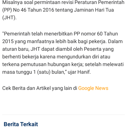
E
E
Misalnya soal permintaan revisi Peraturan Pemerintah
H
S
(PP) No 46 Tahun 2016 tentang Jaminan Hari Tua
A
T
T
Y
(JHT).
A
L
N
E
E
A
"Pemerintah telah menerbitkan PP nomor 60 Tahun
N
N
G
A
2015 yang manfaatnya lebih baik bagi pekerja. Dalam
L
L
aturan baru, JHT dapat diambil oleh Peserta yang
I
I
S
S
berhenti bekerja karena mengundurkan diri atau
H
I
S
terkena pemutusan hubungan kerja; setelah melewati
E
K
masa tunggu 1 (satu) bulan,” ujar Hanif.
X
O
E
L
C
O
Cek Berita dan Artikel yang lain di
U
M
Google News
T
I
V
E
C
O
R
Berita Terkait
N