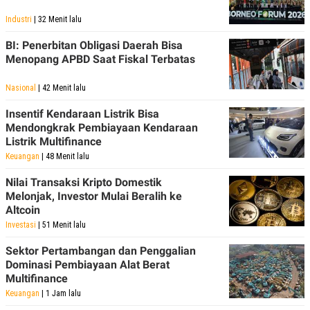
A
I
S
V
Industri
| 32 Menit lalu
K
E
E
BI: Penerbitan Obligasi Daerah Bisa
M
Menopang APBD Saat Fiskal Terbatas
E
N
T
Nasional
| 42 Menit lalu
E
R
Insentif Kendaraan Listrik Bisa
I
A
Mendongkrak Pembiayaan Kendaraan
N
Listrik Multifinance
L
Keuangan
| 48 Menit lalu
E
S
Nilai Transaksi Kripto Domestik
T
Melonjak, Investor Mulai Beralih ke
A
Altcoin
R
I
Investasi
| 51 Menit lalu
Sektor Pertambangan dan Penggalian
KANAL
Dominasi Pembiayaan Alat Berat
Multifinance
P
I
Keuangan
| 1 Jam lalu
U
M