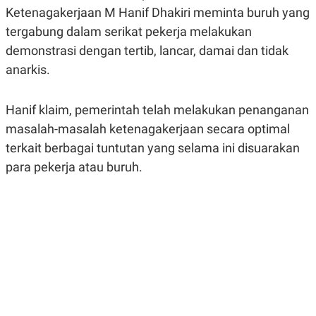
A
A
Ketenagakerjaan M Hanif Dhakiri meminta buruh yang
S
L
tergabung dalam serikat pekerja melakukan
I
demonstrasi dengan tertib, lancar, damai dan tidak
K
I
E
N
anarkis.
U
D
A
U
N
S
G
T
Hanif klaim, pemerintah telah melakukan penanganan
A
R
masalah-masalah ketenagakerjaan secara optimal
N
I
terkait berbagai tuntutan yang selama ini disuarakan
P
I
E
N
para pekerja atau buruh.
L
T
U
E
A
R
N
N
G
A
U
S
S
I
A
O
H
N
A
A
L
P
R
E
E