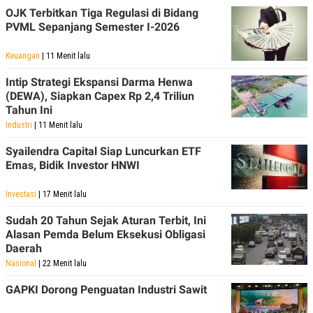
OJK Terbitkan Tiga Regulasi di Bidang
N
S
E
E
PVML Sepanjang Semester I-2026
W
R
S
E
Keuangan
| 11 Menit lalu
S
M
E
O
T
N
Intip Strategi Ekspansi Darma Henwa
U
I
(DEWA), Siapkan Capex Rp 2,4 Triliun
P
A
Tahun Ini
A
K
Industri
| 11 Menit lalu
D
I
V
L
Syailendra Capital Siap Luncurkan ETF
A
Emas, Bidik Investor HNWI
S
K
O
Investasi
| 17 Menit lalu
R
P
Sudah 20 Tahun Sejak Aturan Terbit, Ini
O
R
Alasan Pemda Belum Eksekusi Obligasi
A
Daerah
S
Nasional
| 22 Menit lalu
I
K
N
GAPKI Dorong Penguatan Industri Sawit
I
A
L
T