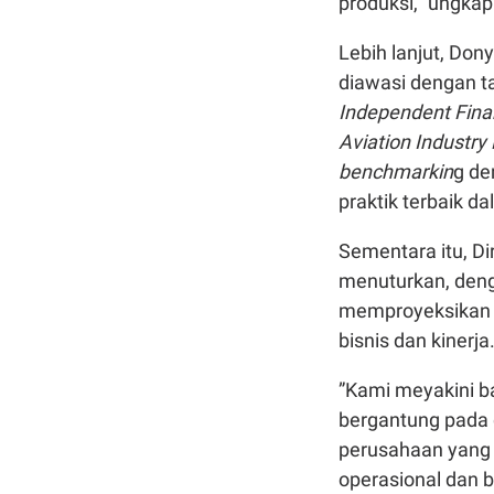
produksi,” ungkap
Lebih lanjut, Don
diawasi dengan ta
Independent Finan
Aviation Industry
benchmarkin
g de
praktik terbaik d
Sementara itu, D
menuturkan, deng
memproyeksikan p
bisnis dan kinerja
”Kami meyakini b
bergantung pada 
perusahaan yang 
operasional dan b