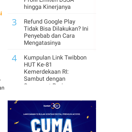
hingga Kinerjanya
i
3
Refund Google Play
Tidak Bisa Dilakukan? Ini
Penyebab dan Cara
Mengatasinya
4
Kumpulan Link Twibbon
HUT Ke-81
Kemerdekaan RI:
Sambut dengan
-
Semangat Perjuangan
an
5
Panduan Bayar Tagihan
Wifi di BRImo dan Daftar
Provider Tersedia