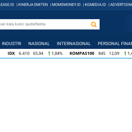
EASE.ID
|
KINERJA EMITEN
|
MOMSMONEY.ID
|
KGMEDIA.ID
|
ADVERTISIN
INDUSTRI
NASIONAL
INTERNASIONAL
PERSONAL FINA
IDX
6.410 65,94
KOMPAS100
845 12,09
1,04%
1,
KOMPAS100
845 12,09
LQ45
640 9,44
1,45%
1,5
LQ45
640 9,44
ISSI
222 2,82
IDX3
1,50%
1,29%