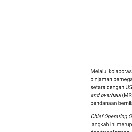
Melalui kolabora
pinjaman pemega
setara dengan US
and overhaul
(MRO
pendanaan bernilai
Chief Operating O
langkah ini merup