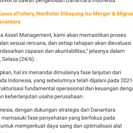
 GIAA di bawah pengelolaan Danantara Indonesia.
Kasus eFishery, Northstar Dikepung Isu Merger & Migras
anantara
ara Asset Management, kami akan memastikan proses
alan sesuai rencana, dan setiap tahapan akan dievaluasi
rdasarkan capaian dan akuntabilitas,” jelasnya dalam
 Selasa (24/6).
an, hal ini menandai dimulainya fase lanjutan dari
da Indonesia, yang sebelumnya telah dijalani pada 2021
trukturisasi fundamental operasional dan keuangan deng
n keberlanjutan usaha perusahaan.
onesia, dengan dukungan strategis dari Danantara
h memasuki fase penyehatan yang berfokus pada
a untuk memperkuat daya saing dan optimalisasi alat