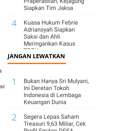
Praperadilan, Kejagung
Siapkan Tim Jaksa
4
Kuasa Hukum Febrie
Adriansyah Siapkan
Saksi dan Ahli
Meringankan Kasus
TPPU
JANGAN LEWATKAN
a
1
Bukan Hanya Sri Mulyani,
ir
Ini Deretan Tokoh
Indonesia di Lembaga
Keuangan Dunia
2
Segera Lepas Saham
Treasuri 9,63 Miliar, Cek
Profil Emiten DSSA