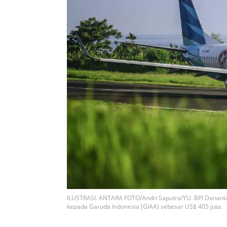
ILUSTRASI. ANTARA FOTO/Andri Saputra/YU. BPI Danant
kepada Garuda Indonesia (GIAA) sebesar US$ 405 juta.