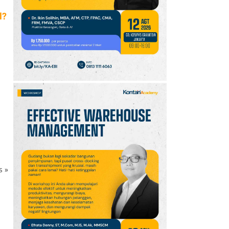
l?
ks
»