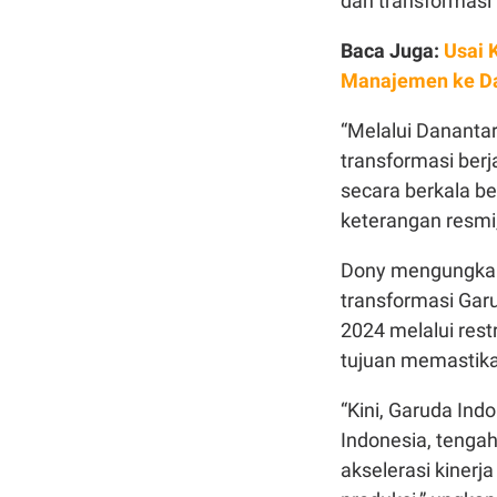
dan transformasi
Baca Juga:
Usai 
Manajemen ke D
“Melalui Danant
transformasi berj
secara berkala be
keterangan resmi,
Dony mengungkapk
transformasi Garu
2024 melalui res
tujuan memastika
“Kini, Garuda Ind
Indonesia, tenga
akselerasi kinerj