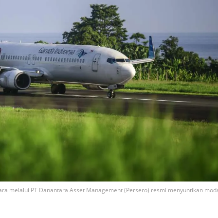
ara melalui PT Danantara Asset Management (Persero) resmi menyuntikan mod