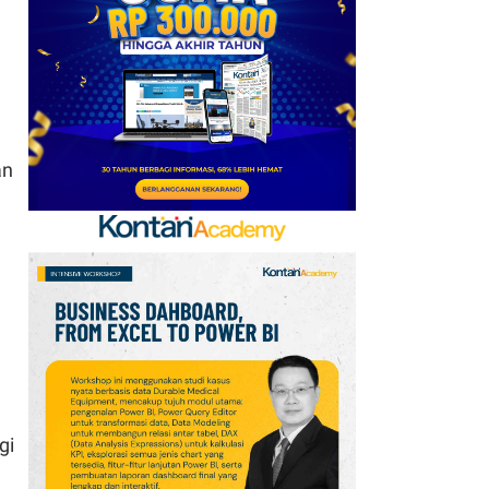
an
gi