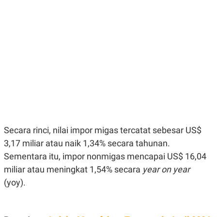
E
E
H
S
A
T
T
Y
A
L
N
E
E
A
N
N
G
A
L
L
I
I
S
S
H
I
S
E
K
X
O
Secara rinci, nilai impor migas tercatat sebesar US$
E
L
C
O
3,17 miliar atau naik 1,34% secara tahunan.
U
M
Sementara itu, impor nonmigas mencapai US$ 16,04
T
I
miliar atau meningkat 1,54% secara
year on year
V
E
(yoy).
C
O
R
N