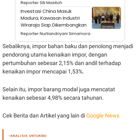
A
I
Reporter Siti Masitoh
S
V
Investasi China Masuk
K
E
E
Madura, Kawasan Industri
M
Wiraraja Siap Dikembangkan
E
N
Reporter Nurtiandriyani Simamora
T
E
Sebaliknya, impor bahan baku dan penolong menjadi
R
I
pendorong utama kenaikan impor, dengan
A
N
pertumbuhan sebesar 2,15% dan andil terhadap
L
kenaikan impor mencapai 1,53%.
E
S
T
Selain itu, impor barang modal juga mencatat
A
R
kenaikan sebesar 4,98% secara tahunan.
I
Cek Berita dan Artikel yang lain di
Google News
KANAL
P
I
ANALISIS UNTUKMU
U
M