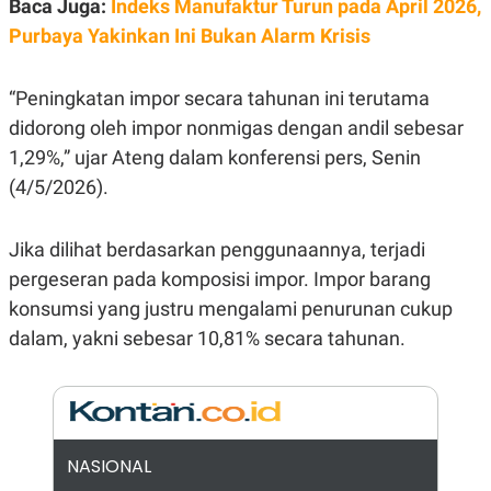
Baca Juga:
Indeks Manufaktur Turun pada April 2026,
E
R
Purbaya Yakinkan Ini Bukan Alarm Krisis
F
B
O
U
K
S
“Peningkatan impor secara tahunan ini terutama
U
I
S
N
didorong oleh impor nonmigas dengan andil sebesar
E
1,29%,” ujar Ateng dalam konferensi pers, Senin
S
S
(4/5/2026).
I
N
S
I
Jika dilihat berdasarkan penggunaannya, terjadi
G
pergeseran pada komposisi impor. Impor barang
H
T
konsumsi yang justru mengalami penurunan cukup
S
B
dalam, yakni sebesar 10,81% secara tahunan.
T
E
O
L
C
A
K
N
S
J
E
A
T
O
NASIONAL
U
N
P