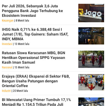
C
L
A
E
Per Juli 2026, Sebanyak 3,6 Juta
D
A
Pengguna Bank Jago Terhubung ke
E
S
Ekosistem Investasi
M
E
Y
.
Keuangan
| 8 Menit lalu
I
D
IHSG Naik 0,71% ke 6.388,48 Sesi I
L
K
Jumat (7/8), Top Gainers: Saham ISAT,
A
I
INDY, MBMA
N
N
Investasi
| 13 Menit lalu
G
E
G
R
Ratusan Siswa Keracunan MBG, BGN
A
J
N
A
Hentikan Operasional SPPG Yayasan
A
E
Kasih Iman Samuel
N
M
Nasional
| 15 Menit lalu
C
I
E
T
T
E
Erajaya (ERAA) Ekspansi di Sektor F&B,
A
N
Bangun Usaha Patungan dengan
K
Oriental Coffee
E
A
Industri
| 20 Menit lalu
P
D
A
V
BI Mencatat Uang Primer Tumbuh 17,1%
P
E
Menjadi Rp 1.154,5 Triliun Pada Juli
E
R