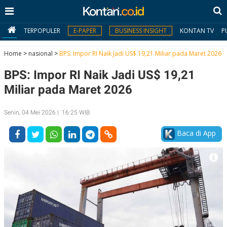
TERPOPULER
E-PAPER
BUSINESS INSIGHT
KONTAN TV
P
Home
>
nasional
>
BPS: Impor RI Naik Jadi US$ 19,21 Miliar pada Maret 2026
BPS: Impor RI Naik Jadi US$ 19,21
MY
KONTAN
Miliar pada Maret 2026
Daftar
Senin, 04 Mei 2026 | 16:25 WIB
Masuk
Baca di App
BERITA
I
N
N
A
V
S
E
I
S
O
T
N