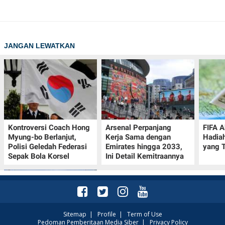
JANGAN LEWATKAN
Kontroversi Coach Hong
Arsenal Perpanjang
FIFA A
Myung-bo Berlanjut,
Kerja Sama dengan
Hadia
Polisi Geledah Federasi
Emirates hingga 2033,
yang T
Sepak Bola Korsel
Ini Detail Kemitraannya
Sitemap
|
Profile
|
Term of Use
Pedoman Pemberitaan Media Siber
|
Privacy Policy