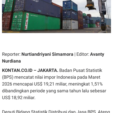
A
A
S
L
I
K
I
E
N
U
D
A
U
N
S
G
T
A
R
N
I
P
I
Reporter:
Nurtiandriyani Simamora
| Editor:
Avanty
E
N
Nurdiana
L
T
U
E
A
R
KONTAN.CO.ID – JAKARTA.
Badan Pusat Statistik
N
N
(BPS) mencatat nilai impor Indonesia pada Maret
G
A
U
S
2026 mencapai US$ 19,21 miliar, meningkat 1,51%
S
I
A
O
dibandingkan periode yang sama tahun lalu sebesar
H
N
US$ 18,92 miliar.
A
A
L
P
R
Deputi Bidang Statistik Distribusi dan Jasa BPS, Ateng
E
E