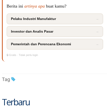
S
A
A
G
Berita ini
artinya apa
buat kamu?
T
E
D
S
A
Pelaku Industri Manufaktur
→
T
A
K
L
Investor dan Analis Pasar
→
O
I
N
P
T
S
Pemerintah dan Perencana Ekonomi
→
A
U
N
S
T
🔒 Gratis · Tidak perlu login
V
JARINGAN
Tag
K
P
O
R
N
E
T
S
Terbaru
A
S
N
R
A
E