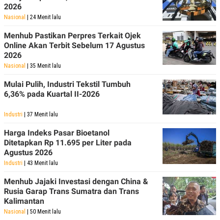
R
T
2026
I
Nasional
| 24 Menit lalu
S
I
Menhub Pastikan Perpres Terkait Ojek
N
G
Online Akan Terbit Sebelum 17 Agustus
2026
K
G
Nasional
| 35 Menit lalu
M
E
Mulai Pulih, Industri Tekstil Tumbuh
D
6,36% pada Kuartal II-2026
I
A
.
Industri
| 37 Menit lalu
I
D
Harga Indeks Pasar Bioetanol
Ditetapkan Rp 11.695 per Liter pada
Agustus 2026
Industri
| 43 Menit lalu
SITEMAP
PROFILE
TERM
OF
USE
Menhub Jajaki Investasi dengan China &
Rusia Garap Trans Sumatra dan Trans
PEDOMAN
PEMBERITAAN
Kalimantan
SIBER
Nasional
| 50 Menit lalu
PRIVACY