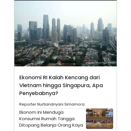
N
S
E
E
W
R
S
E
S
M
E
O
T
N
U
I
P
A
A
K
D
I
V
L
A
S
K
Ekonomi RI Kalah Kencang dari
O
R
Vietnam hingga Singapura, Apa
P
Penyebabnya?
O
R
A
Reporter Nurtiandriyani Simamora
S
I
Ekonom Ini Menduga
Konsumsi Rumah Tangga
K
N
I
A
Ditopang Belanja Orang Kaya
L
T