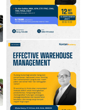
10
Promo JSM Superindo
7–9 Agustus 2026,
Minyak Goreng Rp37.900
hingga Buah Diskon 50%