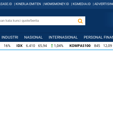
EASE.ID
|
KINERJA EMITEN
|
MOMSMONEY.ID
|
KGMEDIA.ID
|
ADVERTISIN
INDUSTRI
NASIONAL
INTERNASIONAL
PERSONAL FINA
IDX
6.410 65,94
KOMPAS100
845 12,09
1,04%
1,
KOMPAS100
845 12,09
LQ45
640 9,44
1,45%
1,5
LQ45
640 9,44
ISSI
222 2,82
IDX3
1,50%
1,29%