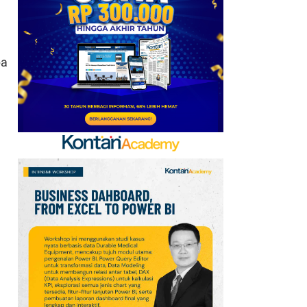
Kerja Sama dengan
Emirates hingga 2033, Ini
Detail Kemitraannya
pa
7
Klasemen Grup A Piala
AFF 2026: Ini Skenario
Indonesia Lolos ke
Semifinal
8
FIFA Akhirnya Cairkan
Hadiah Timnas Yordania
yang Tertunda 8 Bulan
9
Promo Alfamart Murah
Banget 7–13 Agustus
2026, Sunlight hingga
Bebelac Diskon