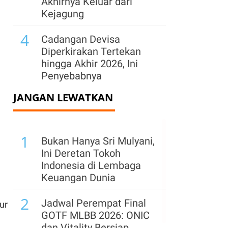
Akhirnya Keluar dari
Kejagung
4
Cadangan Devisa
Diperkirakan Tertekan
hingga Akhir 2026, Ini
Penyebabnya
JANGAN LEWATKAN
5
BGN Pecat 66 Kepala
Dapur MBG Secara Tak
Hormat, Siapkan SOP
1
Baru & Buka Kanal Aduan
Bukan Hanya Sri Mulyani,
Ini Deretan Tokoh
6
Prabowo Sebut Harga
Indonesia di Lembaga
BBM Subsidi Masih
Keuangan Dunia
Terjaga di Tengah
2
Tekanan Energi Global
Jadwal Perempat Final
ur
GOTF MLBB 2026: ONIC
7
Bank Dunia Tunjuk Sri
dan Vitality Bersiap