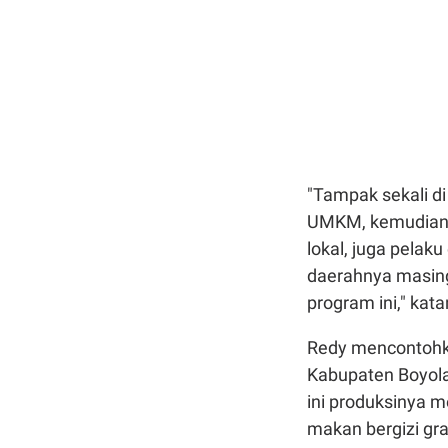
"Tampak sekali d
UMKM, kemudian ko
lokal, juga pelak
daerahnya masing
program ini," kat
Redy mencontohka
Kabupaten Boyolal
ini produksinya 
makan bergizi gra