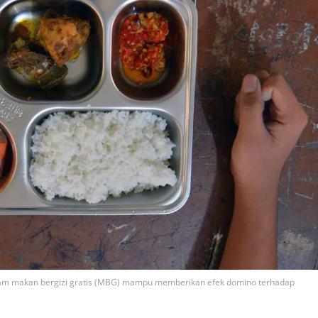
ram makan bergizi gratis (MBG) mampu memberikan efek domino terhadap