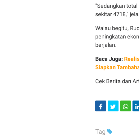
"Sedangkan total
sekitar 4718," jel
Walau begitu, Ru
peningkatan ekono
berjalan.
Baca Juga:
Reali
Siapkan Tambaha
Cek Berita dan Art
Tag