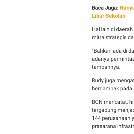
Baca Juga:
Hanya
Libur Sekolah
Hal lain di daera
mitra strategis 
"Bahkan ada di da
adanya permintaa
tambahnya.
Rudy juga mengat
berdampak pada 
BGN mencatat, h
tergabung menjad
144 perusahaan y
prasarana infras