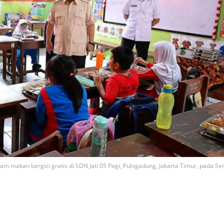
 makan bergizi gratis di SDN Jati 05 Pagi, Pulogadung, Jakarta Timur, pada Sen