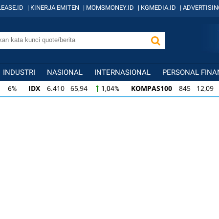
EASE.ID
|
KINERJA EMITEN
|
MOMSMONEY.ID
|
KGMEDIA.ID
|
ADVERTISIN
INDUSTRI
NASIONAL
INTERNASIONAL
PERSONAL FINA
IDX
6.410 65,94
KOMPAS100
845 12,09
1,04%
1,
KOMPAS100
845 12,09
LQ45
640 9,44
1,45%
1,5
LQ45
640 9,44
ISSI
222 2,82
IDX3
1,50%
1,29%