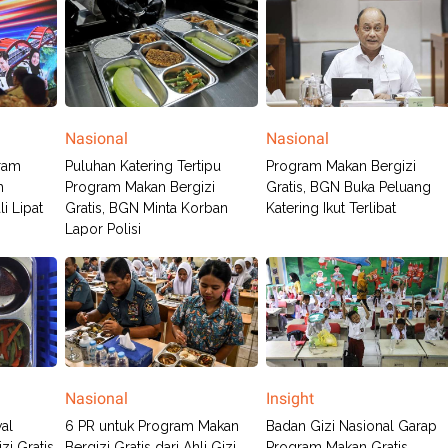
Nasional
Nasional
ram
Puluhan Katering Tertipu
Program Makan Bergizi
h
Program Makan Bergizi
Gratis, BGN Buka Peluang
i Lipat
Gratis, BGN Minta Korban
Katering Ikut Terlibat
Lapor Polisi
Nasional
Insight
al
6 PR untuk Program Makan
Badan Gizi Nasional Garap
i Gratis
Bergizi Gratis dari Ahli Gizi
Program Makan Gratis