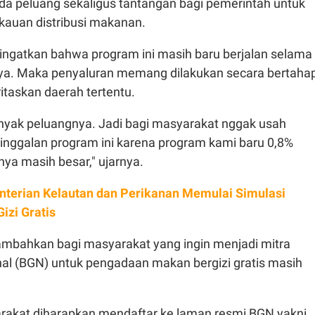
 peluang sekaligus tantangan bagi pemerintah untuk
auan distribusi makanan.
ngatkan bahwa program ini masih baru berjalan selama
ya. Maka penyaluran memang dilakukan secara bertaha
taskan daerah tertentu.
anyak peluangnya. Jadi bagi masyarakat nggak usah
tinggalan program ini karena program kami baru 0,8%
nya masih besar," ujarnya.
terian Kelautan dan Perikanan Memulai Simulasi
zi Gratis
ambahkan bagi masyarakat yang ingin menjadi mitra
nal (BGN) untuk pengadaan makan bergizi gratis masih
rakat diharapkan mendaftar ke laman resmi BGN yakni