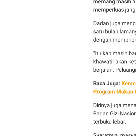
memang masih ada
memperluas jangk
Dadan juga mengi
satu bulan laman
dengan mempriori
"Itu kan masih b
khawatir akan ke
berjalan. Peluang
Baca Juga:
Kemen
Program Makan Gi
Dirinya juga men
Badan Gizi Nasio
terbuka lebar.
Syaratnya, masya