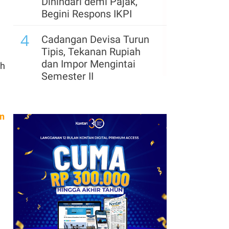
Dihindari demi Pajak,
Begini Respons IKPI
4
Cadangan Devisa Turun
Tipis, Tekanan Rupiah
dan Impor Mengintai
ah
Semester II
n