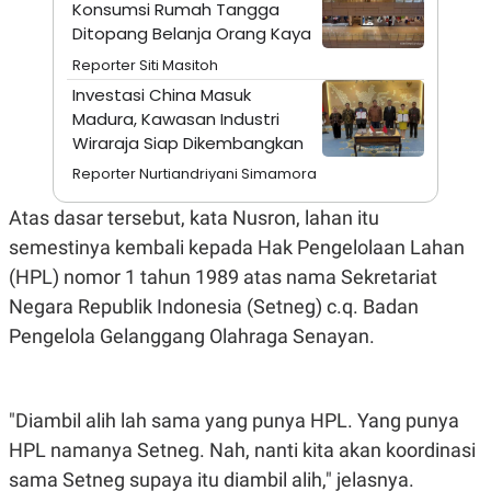
A
I
Konsumsi Rumah Tangga
S
V
Ditopang Belanja Orang Kaya
K
E
E
Reporter Siti Masitoh
M
Investasi China Masuk
E
N
Madura, Kawasan Industri
T
Wiraraja Siap Dikembangkan
E
R
Reporter Nurtiandriyani Simamora
I
A
Atas dasar tersebut, kata Nusron, lahan itu
N
semestinya kembali kepada Hak Pengelolaan Lahan
L
E
(HPL) nomor 1 tahun 1989 atas nama Sekretariat
S
T
Negara Republik Indonesia (Setneg) c.q. Badan
A
Pengelola Gelanggang Olahraga Senayan.
R
I
KANAL
"Diambil alih lah sama yang punya HPL. Yang punya
HPL namanya Setneg. Nah, nanti kita akan koordinasi
P
I
sama Setneg supaya itu diambil alih," jelasnya.
U
M