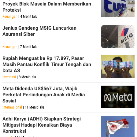
R
T
Proyek Blok Masela Dalam Memberikan
I
Proteksi
S
Keuangan
| 4 Menit lalu
I
N
G
Jenius Gandeng MSIG Luncurkan
Asuransi Siber
K
G
M
Keuangan
| 7 Menit lalu
E
D
Rupiah Menguat ke Rp 17.897, Pasar
I
Masih Pantau Konflik Timur Tengah dan
A
.
Data AS
I
Investasi
| 8 Menit lalu
D
Meta Didenda US$567 Juta, Wajib
Perketat Perlindungan Anak di Media
Sosial
SITEMAP
PROFILE
TERM
OF
Internasional
| 11 Menit lalu
USE
Adhi Karya (ADHI) Siapkan Strategi
PEDOMAN
PEMBERITAAN
Mitigasi Hadapi Kenaikan Biaya
SIBER
Konstruksi
PRIVACY