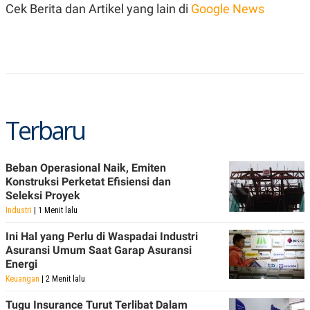
C
L
Cek Berita dan Artikel yang lain di
Google News
A
E
D
A
E
S
M
E
Y
.
I
D
L
K
A
I
Terbaru
N
N
G
E
G
R
A
J
N
A
Beban Operasional Naik, Emiten
A
E
Konstruksi Perketat Efisiensi dan
N
M
Seleksi Proyek
C
I
E
T
Industri
| 1 Menit lalu
T
E
A
N
Ini Hal yang Perlu di Waspadai Industri
K
Asuransi Umum Saat Garap Asuransi
E
A
Energi
P
D
Keuangan
| 2 Menit lalu
A
V
P
E
Tugu Insurance Turut Terlibat Dalam
E
R