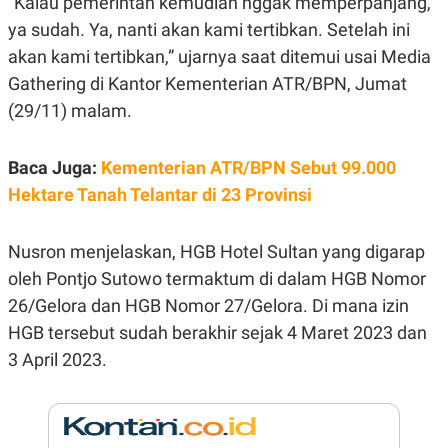
“Kalau pemerintah kemudian nggak memperpanjang,
E
R
ya sudah. Ya, nanti akan kami tertibkan. Setelah ini
F
B
akan kami tertibkan,” ujarnya saat ditemui usai Media
O
U
K
S
Gathering di Kantor Kementerian ATR/BPN, Jumat
U
I
(29/11) malam.
S
N
E
S
S
Baca Juga:
Kementerian ATR/BPN Sebut 99.000
I
N
Hektare Tanah Telantar di 23 Provinsi
S
I
G
Nusron menjelaskan, HGB Hotel Sultan yang digarap
H
T
oleh Pontjo Sutowo termaktum di dalam HGB Nomor
S
B
26/Gelora dan HGB Nomor 27/Gelora. Di mana izin
T
E
O
L
HGB tersebut sudah berakhir sejak 4 Maret 2023 dan
C
A
3 April 2023.
K
N
S
J
E
A
T
O
U
N
P