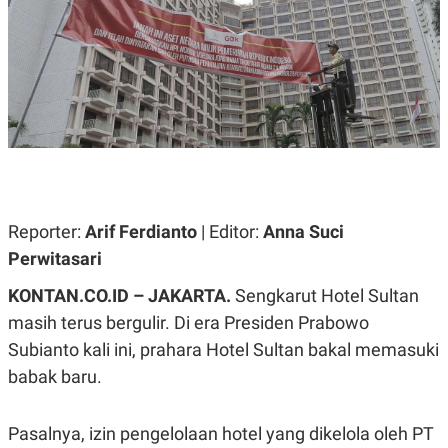
A
A
S
L
I
K
I
E
N
U
D
A
U
N
S
G
T
A
R
N
I
P
I
E
N
Reporter:
Arif Ferdianto
| Editor:
Anna Suci
L
T
Perwitasari
U
E
A
R
N
N
KONTAN.CO.ID – JAKARTA.
Sengkarut Hotel Sultan
G
A
masih terus bergulir. Di era Presiden Prabowo
U
S
S
I
Subianto kali ini, prahara Hotel Sultan bakal memasuki
A
O
H
N
babak baru.
A
A
L
P
R
Pasalnya, izin pengelolaan hotel yang dikelola oleh PT
E
E