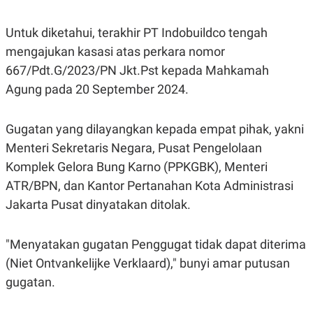
S
A
A
G
T
E
Untuk diketahui, terakhir PT Indobuildco tengah
D
S
A
mengajukan kasasi atas perkara nomor
T
667/Pdt.G/2023/PN Jkt.Pst kepada Mahkamah
A
Agung pada 20 September 2024.
K
L
O
I
N
P
T
S
Gugatan yang dilayangkan kepada empat pihak, yakni
A
U
N
S
Menteri Sekretaris Negara, Pusat Pengelolaan
T
Komplek Gelora Bung Karno (PPKGBK), Menteri
V
ATR/BPN, dan Kantor Pertanahan Kota Administrasi
Jakarta Pusat dinyatakan ditolak.
JARINGAN
K
P
"Menyatakan gugatan Penggugat tidak dapat diterima
O
R
N
E
(Niet Ontvankelijke Verklaard)," bunyi amar putusan
T
S
gugatan.
A
S
N
R
A
E