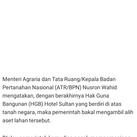
E
E
H
S
A
T
T
Y
A
L
N
E
E
A
N
N
G
A
L
L
I
I
S
S
H
I
S
E
K
Menteri Agraria dan Tata Ruang/Kepala Badan
X
O
E
L
Pertanahan Nasional (ATR/BPN) Nusron Wahid
C
O
U
M
mengatakan, dengan berakhirnya Hak Guna
T
Bangunan (HGB) Hotel Sultan yang berdiri di atas
I
V
tanah negara, maka pemerintah bakal mengambil alih
E
C
aset lahan tersebut.
O
R
N