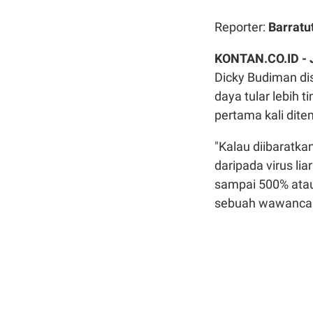
Reporter:
Barratu
KONTAN.CO.ID -
Dicky Budiman di
daya tular lebih t
pertama kali dit
"Kalau diibaratka
daripada virus li
sampai 500% atau 
sebuah wawancar