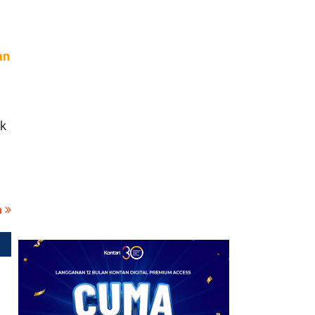
7
Dana Desa Telah
Tersalurkan Rp 16,05
Triliun Hingga Juni 2026
an
8
PPh 22 Marketplace
Disarankan Ditunda
hingga 2027, Tunggu
uk
Daya Beli Pulih
9
Alasan Daya Beli di Balik
Penundaan Pajak
Marketplace Dikritik, Ini
a
Kata Pengamat
10
Pemprov DKI Jakarta
dan Bali Bakal Rilis
Obligasi, Ekonom: Harus
Ada Syarat Ketat