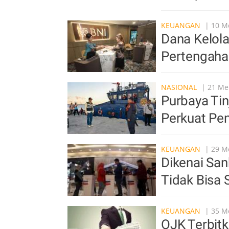
KEUANGAN
| 10 Me
Dana Kelol
Pertengaha
NASIONAL
| 21 Men
Purbaya Tin
Perkuat Pe
KEUANGAN
| 29 Me
Dikenai Sa
Tidak Bisa
KEUANGAN
| 35 Me
OJK Terbitk