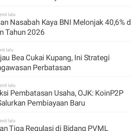
nit lalu
aan Nasabah Kaya BNI Melonjak 40,6% d
n Tahun 2026
it lalu
jau Bea Cukai Kupang, Ini Strategi
ngawasan Perbatasan
nit lalu
nksi Pembatasan Usaha, OJK: KoinP2P
 Salurkan Pembiayaan Baru
nit lalu
an Tiga Regulasi di Bidang PVML