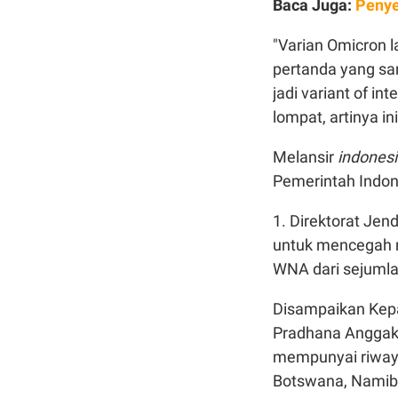
Baca Juga:
Penye
"Varian Omicron l
pertanda yang san
jadi variant of in
lompat, artinya in
Melansir
indonesi
Pemerintah Indon
1. Direktorat Je
untuk mencegah m
WNA dari sejumla
Disampaikan Kepa
Pradhana Anggaka
mempunyai riwaya
Botswana, Namibi