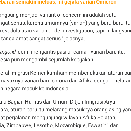
baran semakin meluas, ini gejala varian Omicron
angsung menjadi variant of concern ini adalah satu
gat serius, karena umumnya (varian) yang baru-baru itu
terest dulu atau varian under investigation, tapi ini langsun
i tanda amat sangat serius," jelasnya.
a.go.id
, demi mengantisipasi ancaman varian baru itu,
esia pun mengambil sejumlah kebijakan.
nderal Imigrasi Kemenkumham memberlakukan aturan ba
asuknya varian baru corona dari Afrika dengan melara
h negara masuk ke Indonesia.
la Bagian Humas dan Umum Ditjen Imigrasi Arya
ra, aturan baru itu melarang masuknya orang asing ya
t perjalanan mengunjungi wilayah Afrika Selatan,
a, Zimbabwe, Lesotho, Mozambique, Eswatini, dan