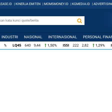
EASE.ID
|
KINERJA EMITEN
|
MOMSMONEY.ID
|
KGMEDIA.ID
|
ADVERTISIN
INDUSTRI
NASIONAL
INTERNASIONAL
PERSONAL FINA
LQ45
640 9,44
ISSI
222 2,82
IDX
1,50%
1,29%
ISSI
222 2,82
IDX30
359 5,14
IDXH
1,29%
1,45%
IDX30
359 5,14
IDXHIDIV20
438 4,81
1,45%
1,11