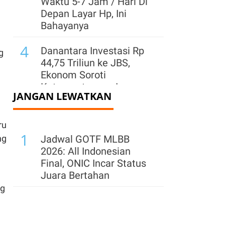
Waktu 5-7 Jam / Hari Di
Depan Layar Hp, Ini
Bahayanya
4
Danantara Investasi Rp
g
44,75 Triliun ke JBS,
Ekonom Soroti
Ketergantungan Impor
JANGAN LEWATKAN
5
PPh 22 Ditunda,
Tokopedia Refund Dana
ru
1
Pajak Penjual Paling
ng
Jadwal GOTF MLBB
Lambat 30 September
2026: All Indonesian
Final, ONIC Incar Status
6
Cadangan Devisa
Juara Bertahan
Diproyeksi di Kisaran
ng
US$ 142 Miliar-US$ 146
Miliar di Akhir 2026