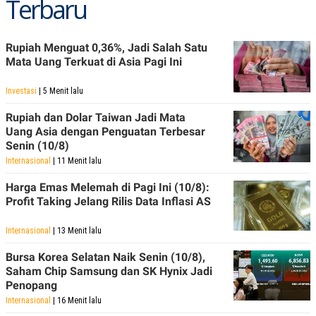
Terbaru
C
L
A
E
D
A
E
S
Rupiah Menguat 0,36%, Jadi Salah Satu
M
E
Y
.
Mata Uang Terkuat di Asia Pagi Ini
I
D
Investasi
| 5 Menit lalu
L
K
A
I
Rupiah dan Dolar Taiwan Jadi Mata
N
N
Uang Asia dengan Penguatan Terbesar
G
E
Senin (10/8)
G
R
A
J
Internasional
| 11 Menit lalu
N
A
A
E
Harga Emas Melemah di Pagi Ini (10/8):
N
M
Profit Taking Jelang Rilis Data Inflasi AS
C
I
E
T
T
E
Internasional
| 13 Menit lalu
A
N
K
Bursa Korea Selatan Naik Senin (10/8),
E
A
Saham Chip Samsung dan SK Hynix Jadi
P
D
Penopang
A
V
P
E
Internasional
| 16 Menit lalu
E
R