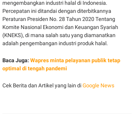
S
A
mengembangkan industri halal di Indonesia.
A
G
Percepatan ini ditandai dengan diterbitkannya
T
E
D
S
Peraturan Presiden No. 28 Tahun 2020 Tentang
A
T
Komite Nasional Ekonomi dan Keuangan Syariah
A
(KNEKS), di mana salah satu yang diamanatkan
K
L
adalah pengembangan industri produk halal.
O
I
N
P
T
S
A
U
Baca Juga:
Wapres minta pelayanan publik tetap
N
S
T
optimal di tengah pandemi
V
Cek Berita dan Artikel yang lain di
Google News
JARINGAN
K
P
O
R
N
E
T
S
A
S
N
R
A
E