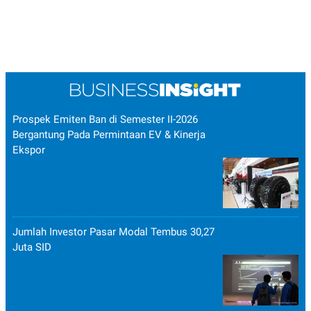
Prospek Emiten Ban di Semester II-2026
Bergantung Pada Permintaan EV & Kinerja
Ekspor
Jumlah Investor Pasar Modal Tembus 30,27
Juta SID