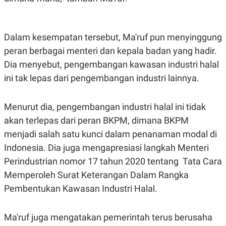
A
I
S
V
K
E
E
M
Dalam kesempatan tersebut, Ma'ruf pun menyinggung
E
peran berbagai menteri dan kepala badan yang hadir.
N
T
Dia menyebut, pengembangan kawasan industri halal
E
R
ini tak lepas dari pengembangan industri lainnya.
I
A
N
Menurut dia, pengembangan industri halal ini tidak
L
akan terlepas dari peran BKPM, dimana BKPM
E
S
menjadi salah satu kunci dalam penanaman modal di
T
A
Indonesia. Dia juga mengapresiasi langkah Menteri
R
Perindustrian nomor 17 tahun 2020 tentang Tata Cara
I
Memperoleh Surat Keterangan Dalam Rangka
Pembentukan Kawasan Industri Halal.
KANAL
P
I
Ma'ruf juga mengatakan pemerintah terus berusaha
U
M