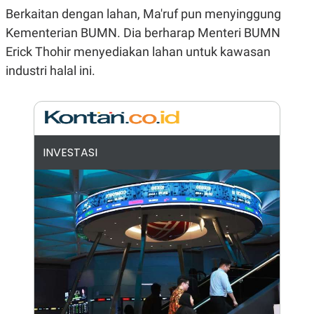
E
Berkaitan dengan lahan, Ma'ruf pun menyinggung
R
Kementerian BUMN. Dia berharap Menteri BUMN
F
B
O
U
Erick Thohir menyediakan lahan untuk kawasan
K
S
U
I
industri halal ini.
S
N
E
S
S
I
N
S
INVESTASI
I
G
H
T
S
B
T
E
O
L
C
A
K
N
S
J
E
A
T
O
U
N
P