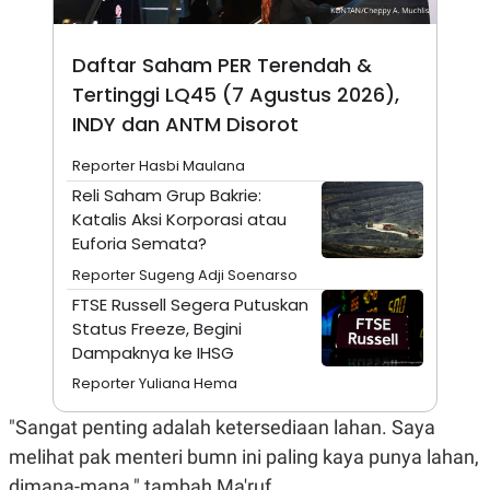
N
S
E
E
W
R
Daftar Saham PER Terendah &
S
E
S
M
Tertinggi LQ45 (7 Agustus 2026),
E
O
INDY dan ANTM Disorot
T
N
U
I
P
A
Reporter Hasbi Maulana
A
K
Reli Saham Grup Bakrie:
D
I
Katalis Aksi Korporasi atau
V
L
A
Euforia Semata?
S
Reporter Sugeng Adji Soenarso
K
O
FTSE Russell Segera Putuskan
R
Status Freeze, Begini
P
O
Dampaknya ke IHSG
R
A
Reporter Yuliana Hema
S
I
"Sangat penting adalah ketersediaan lahan. Saya
K
N
melihat pak menteri bumn ini paling kaya punya lahan,
I
A
L
T
dimana-mana," tambah Ma'ruf.