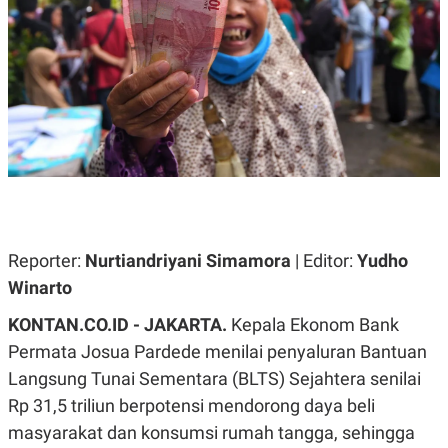
A
A
S
L
I
K
I
E
N
U
D
A
U
N
S
G
T
A
R
N
I
P
I
E
N
L
T
Reporter:
Nurtiandriyani Simamora
| Editor:
Yudho
U
E
A
R
Winarto
N
N
G
A
KONTAN.CO.ID - JAKARTA.
Kepala Ekonom Bank
U
S
S
I
Permata Josua Pardede menilai penyaluran Bantuan
A
O
H
N
Langsung Tunai Sementara (BLTS) Sejahtera senilai
A
A
L
Rp 31,5 triliun berpotensi mendorong daya beli
P
R
masyarakat dan konsumsi rumah tangga, sehingga
E
E