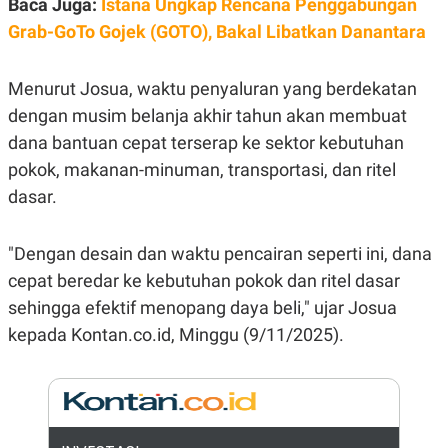
Baca Juga:
Istana Ungkap Rencana Penggabungan
E
R
Grab-GoTo Gojek (GOTO), Bakal Libatkan Danantara
F
B
O
U
K
S
Menurut Josua, waktu penyaluran yang berdekatan
U
I
S
N
dengan musim belanja akhir tahun akan membuat
E
dana bantuan cepat terserap ke sektor kebutuhan
S
S
pokok, makanan-minuman, transportasi, dan ritel
I
N
dasar.
S
I
G
"Dengan desain dan waktu pencairan seperti ini, dana
H
T
cepat beredar ke kebutuhan pokok dan ritel dasar
S
B
sehingga efektif menopang daya beli," ujar Josua
T
E
O
L
kepada Kontan.co.id, Minggu (9/11/2025).
C
A
K
N
S
J
E
A
T
O
U
N
P