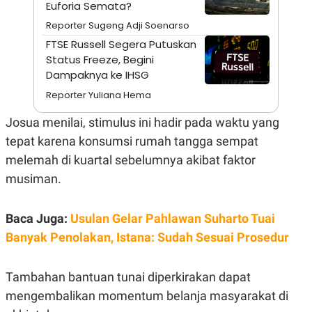
Euforia Semata?
A
I
S
V
Reporter Sugeng Adji Soenarso
K
E
E
FTSE Russell Segera Putuskan
M
Status Freeze, Begini
E
N
Dampaknya ke IHSG
T
E
Reporter Yuliana Hema
R
I
Josua menilai, stimulus ini hadir pada waktu yang
A
N
tepat karena konsumsi rumah tangga sempat
L
melemah di kuartal sebelumnya akibat faktor
E
musiman.
S
T
A
R
Baca Juga:
Usulan Gelar Pahlawan Suharto Tuai
I
Banyak Penolakan, Istana: Sudah Sesuai Prosedur
KANAL
Tambahan bantuan tunai diperkirakan dapat
P
I
mengembalikan momentum belanja masyarakat di
U
M