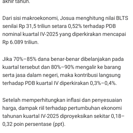
akhir tahun.
S
A
A
G
T
E
D
S
Dari sisi makroekonomi, Josua menghitung nilai BLTS
A
T
senilai Rp 31,5 triliun setara 0,52% terhadap PDB
A
nominal kuartal IV-2025 yang diperkirakan mencapai
K
L
Rp 6.089 triliun.
O
I
N
P
T
S
A
U
Jika 70%–85% dana benar-benar dibelanjakan pada
N
S
T
kuartal tersebut dan 80%–90% mengalir ke barang
V
serta jasa dalam negeri, maka kontribusi langsung
terhadap PDB kuartal IV diperkirakan 0,3%–0,4%.
JARINGAN
Setelah memperhitungkan inflasi dan penyesuaian
K
P
O
R
harga, dampak riil terhadap pertumbuhan ekonomi
N
E
T
S
tahunan kuartal IV-2025 diproyeksikan sekitar 0,18–
A
S
0,32 poin persentase (ppt).
N
R
A
E