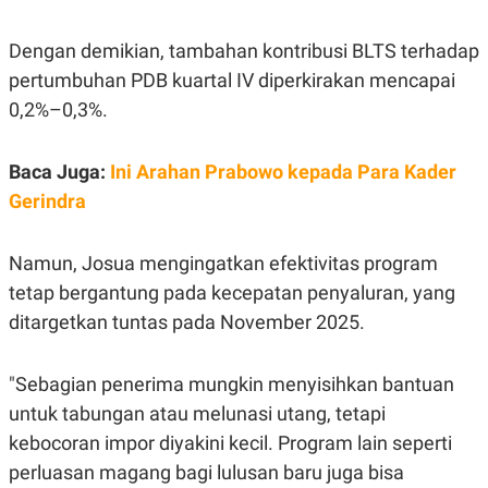
C
L
A
E
D
A
Dengan demikian, tambahan kontribusi BLTS terhadap
E
S
M
E
pertumbuhan PDB kuartal IV diperkirakan mencapai
Y
.
0,2%–0,3%.
I
D
L
K
Baca Juga:
Ini Arahan Prabowo kepada Para Kader
A
I
N
N
Gerindra
G
E
G
R
A
J
N
A
Namun, Josua mengingatkan efektivitas program
A
E
tetap bergantung pada kecepatan penyaluran, yang
N
M
C
I
ditargetkan tuntas pada November 2025.
E
T
T
E
A
N
K
"Sebagian penerima mungkin menyisihkan bantuan
E
A
untuk tabungan atau melunasi utang, tetapi
P
D
kebocoran impor diyakini kecil. Program lain seperti
A
V
P
E
perluasan magang bagi lulusan baru juga bisa
E
R