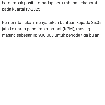
berdampak positif terhadap pertumbuhan ekonomi
R
G
S
I
pada kuartal IV-2025.
O
O
N
N
A
A
L
L
Pemerintah akan menyalurkan bantuan kepada 35,05
F
juta keluarga penerima manfaat (KPM), masing-
I
N
masing sebesar Rp 900.000 untuk periode tiga bulan.
A
N
C
E
Y
C
A
A
N
R
G
I
T
T
E
A
R
H
.
U
.
.
K
L
E
I
S
F