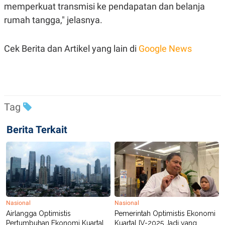
R
T
memperkuat transmisi ke pendapatan dan belanja
I
rumah tangga," jelasnya.
S
I
N
G
Cek Berita dan Artikel yang lain di
Google News
K
G
M
E
D
I
Tag
A
.
I
Berita Terkait
D
SITEMAP
PROFILE
TERM
OF
USE
PEDOMAN
PEMBERITAAN
Nasional
Nasional
SIBER
Airlangga Optimistis
Pemerintah Optimistis Ekonomi
Pertumbuhan Ekonomi Kuartal
Kuartal IV-2025 Jadi yang
PRIVACY