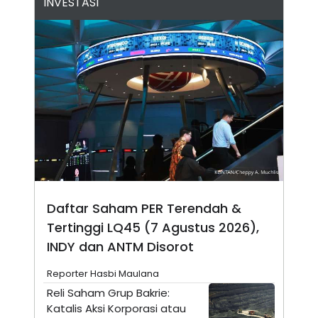
INVESTASI
N
S
E
E
W
R
S
E
S
M
E
O
T
N
U
I
P
A
A
K
D
I
V
L
A
S
K
O
R
Daftar Saham PER Terendah &
P
Tertinggi LQ45 (7 Agustus 2026),
O
R
INDY dan ANTM Disorot
A
S
I
Reporter Hasbi Maulana
K
N
Reli Saham Grup Bakrie:
I
A
Katalis Aksi Korporasi atau
L
T