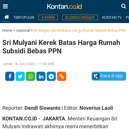
TERPOPULER
E-PAPER
BUSINESS INSIGHT
KONTAN TV
P
Home
>
nasional
>
Sri Mulyani Kerek Batas Harga Rumah Subsidi Bebas PPN
Sri Mulyani Kerek Batas Harga Rumah
MY
KONTAN
Subsidi Bebas PPN
Daftar
Jumat, 16 Juni 2023 | 17:43 WIB
Masuk
Baca di App
BERITA
I
N
Reporter:
Dendi Siswanto
| Editor:
Noverius Laoli
N
A
V
S
KONTAN.CO.ID - JAKARTA
. Menteri Keuangan Sri
E
I
S
O
Mulyani Indrawati akhirnya resmi menerbitkan
T
N