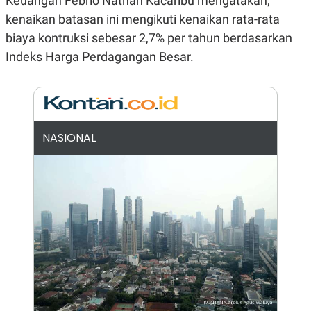
Keuangan Febrio Nathan Kacaribu mengatakan,
E
R
kenaikan batasan ini mengikuti kenaikan rata-rata
F
B
biaya kontruksi sebesar 2,7% per tahun berdasarkan
O
U
K
S
Indeks Harga Perdagangan Besar.
U
I
S
N
E
S
S
I
N
NASIONAL
S
I
G
H
T
S
B
T
E
O
L
C
A
K
N
S
J
E
A
T
O
U
N
P