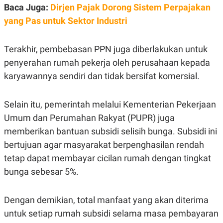
S
A
Baca Juga:
Dirjen Pajak Dorong Sistem Perpajakan
A
G
T
E
yang Pas untuk Sektor Industri
D
S
A
T
Terakhir, pembebasan PPN juga diberlakukan untuk
A
penyerahan rumah pekerja oleh perusahaan kepada
K
L
O
I
karyawannya sendiri dan tidak bersifat komersial.
N
P
T
S
A
U
Selain itu, pemerintah melalui Kementerian Pekerjaan
N
S
T
Umum dan Perumahan Rakyat (PUPR) juga
V
memberikan bantuan subsidi selisih bunga. Subsidi ini
bertujuan agar masyarakat berpenghasilan rendah
JARINGAN
tetap dapat membayar cicilan rumah dengan tingkat
K
P
bunga sebesar 5%.
O
R
N
E
T
S
Dengan demikian, total manfaat yang akan diterima
A
S
N
R
untuk setiap rumah subsidi selama masa pembayaran
A
E