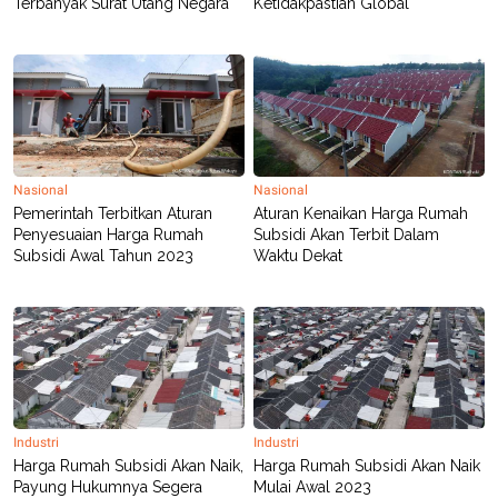
Terbanyak Surat Utang Negara
Ketidakpastian Global
R
T
I
S
I
N
G
K
G
M
E
Nasional
Nasional
D
Pemerintah Terbitkan Aturan
Aturan Kenaikan Harga Rumah
I
A
Penyesuaian Harga Rumah
Subsidi Akan Terbit Dalam
.
Subsidi Awal Tahun 2023
Waktu Dekat
I
D
SITEMAP
PROFILE
TERM
OF
USE
PEDOMAN
Industri
Industri
PEMBERITAAN
Harga Rumah Subsidi Akan Naik,
Harga Rumah Subsidi Akan Naik
SIBER
Payung Hukumnya Segera
Mulai Awal 2023
PRIVACY