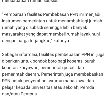
mendapatkan rumah subsidi.
A
I
S
V
K
E
E
"Pembaruan fasilitas Pembebasan PPN ini menjadi
M
instrumen pemerintah untuk menambah lagi jumlah
E
N
rumah yang disubsidi sehingga lebih banyak
T
E
masyarakat yang dapat membeli rumah layak huni
R
dengan harga terjangkau," katanya.
I
A
N
Sebagai informasi, fasilitas pembebasan PPN ini juga
L
E
diberikan untuk pondok boro bagi koperasi buruh,
S
T
koperasi karyawan, pemerintah pusat, dan
A
pemerintah daerah. Pemerintah juga membebaskan
R
I
PPN untuk penyerahan asrama mahasiswa dan
pelajar kepada universitas atau sekolah, Pemda
KANAL
dan/atau Pempus.
P
I
U
M