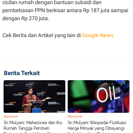
C
L
cicilan rumah dengan bantuan subsidi dan
A
E
pembebasan PPN berkisar antara Rp 187 juta sampai
D
A
E
S
dengan Rp 270 juta.
M
E
Y
.
I
Cek Berita dan Artikel yang lain di
Google News
D
L
K
A
I
N
N
G
E
G
R
A
J
N
A
Berita Terkait
A
E
N
M
C
I
E
T
T
E
A
N
K
E
A
P
D
Nasional
Nasional
A
V
Sri Mulyani: Mahasiswa dan Ibu
Sri Mulyani Waspadai Fluktuasi
P
E
Rumah Tangga Pembeli
Harga Minyak yang Dibayangi
E
R