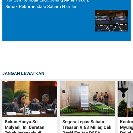
Simak Rekomendasi Saham Hari Ini
JANGAN LEWATKAN
Bukan Hanya Sri
Segera Lepas Saham
Kontr
Mulyani, Ini Deretan
Treasuri 9,63 Miliar, Cek
Myung-
Tokoh Indonesia di
Profil Emiten DSSA
Polisi