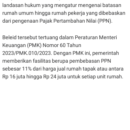
A
A
landasan hukum yang mengatur mengenai batasan
S
L
rumah umum hingga rumah pekerja yang dibebaskan
I
dari pengenaan Pajak Pertambahan Nilai (PPN).
K
I
E
N
U
D
A
U
Beleid tersebut tertuang dalam Peraturan Menteri
N
S
G
T
Keuangan (PMK) Nomor 60 Tahun
A
R
2023/PMK.010/2023. Dengan PMK ini, pemerintah
N
I
memberikan fasilitas berupa pembebasan PPN
P
I
E
N
sebesar 11% dari harga jual rumah tapak atau antara
L
T
U
E
Rp 16 juta hingga Rp 24 juta untuk setiap unit rumah.
A
R
N
N
G
A
U
S
S
I
A
O
H
N
A
A
L
P
R
E
E