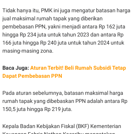
E
E
H
S
Tidak hanya itu, PMK ini juga mengatur batasan harga
A
T
T
Y
jual maksimal rumah tapak yang diberikan
A
L
N
E
pembebasan PPN, yakni menjadi antara Rp 162 juta
E
A
hingga Rp 234 juta untuk tahun 2023 dan antara Rp
N
N
G
A
166 juta hingga Rp 240 juta untuk tahun 2024 untuk
L
L
masing-masing zona.
I
I
S
S
H
I
S
Baca Juga:
Aturan Terbit! Beli Rumah Subsidi Tetap
E
K
Dapat Pembebasan PPN
X
O
E
L
C
O
Pada aturan sebelumnya, batasan maksimal harga
U
M
T
rumah tapak yang dibebaskan PPN adalah antara Rp
I
V
150,5 juta hingga Rp 219 juta.
E
C
O
Kepala Badan Kebijakan Fiskal (BKF) Kementerian
R
N