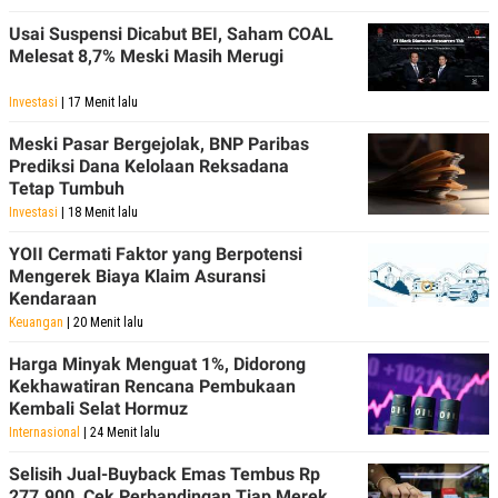
Usai Suspensi Dicabut BEI, Saham COAL
Melesat 8,7% Meski Masih Merugi
Investasi
| 17 Menit lalu
Meski Pasar Bergejolak, BNP Paribas
Prediksi Dana Kelolaan Reksadana
Tetap Tumbuh
Investasi
| 18 Menit lalu
YOII Cermati Faktor yang Berpotensi
Mengerek Biaya Klaim Asuransi
Kendaraan
Keuangan
| 20 Menit lalu
Harga Minyak Menguat 1%, Didorong
Kekhawatiran Rencana Pembukaan
Kembali Selat Hormuz
Internasional
| 24 Menit lalu
Selisih Jual-Buyback Emas Tembus Rp
277.900, Cek Perbandingan Tiap Merek