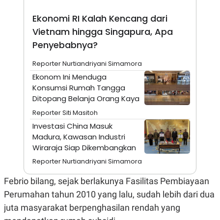
N
S
Ekonomi RI Kalah Kencang dari
E
E
W
R
Vietnam hingga Singapura, Apa
S
E
S
M
Penyebabnya?
E
O
T
N
Reporter Nurtiandriyani Simamora
U
I
P
A
Ekonom Ini Menduga
A
K
Konsumsi Rumah Tangga
D
I
Ditopang Belanja Orang Kaya
V
L
A
Reporter Siti Masitoh
S
K
Investasi China Masuk
O
Madura, Kawasan Industri
R
Wiraraja Siap Dikembangkan
P
O
Reporter Nurtiandriyani Simamora
R
A
S
Febrio bilang, sejak berlakunya Fasilitas Pembiayaan
I
Perumahan tahun 2010 yang lalu, sudah lebih dari dua
K
N
juta masyarakat berpenghasilan rendah yang
I
A
L
T