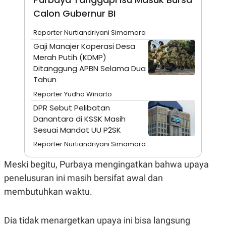
A
I
S
V
Calon Gubernur BI
K
E
E
Reporter Nurtiandriyani Simamora
M
E
Gaji Manajer Koperasi Desa
N
Merah Putih (KDMP)
T
Ditanggung APBN Selama Dua
E
R
Tahun
I
A
Reporter Yudho Winarto
N
DPR Sebut Pelibatan
L
Danantara di KSSK Masih
E
Sesuai Mandat UU P2SK
S
T
Reporter Nurtiandriyani Simamora
A
R
I
Meski begitu, Purbaya mengingatkan bahwa upaya
penelusuran ini masih bersifat awal dan
KANAL
membutuhkan waktu.
P
I
Dia tidak menargetkan upaya ini bisa langsung
U
M