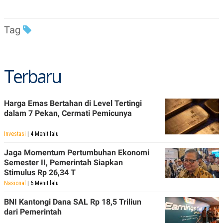
R
T
I
S
Tag
I
N
G
K
G
Terbaru
M
E
D
I
Harga Emas Bertahan di Level Tertingi
A
dalam 7 Pekan, Cermati Pemicunya
.
I
D
Investasi
| 4 Menit lalu
Jaga Momentum Pertumbuhan Ekonomi
Semester II, Pemerintah Siapkan
SITEMAP
PROFILE
TERM
Stimulus Rp 26,34 T
OF
USE
Nasional
| 6 Menit lalu
PEDOMAN
BNI Kantongi Dana SAL Rp 18,5 Triliun
PEMBERITAAN
SIBER
dari Pemerintah
PRIVACY