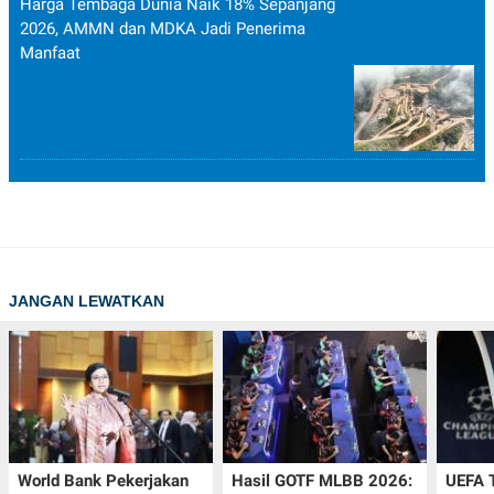
Harga Tembaga Dunia Naik 18% Sepanjang
2026, AMMN dan MDKA Jadi Penerima
Manfaat
JANGAN LEWATKAN
World Bank Pekerjakan
Hasil GOTF MLBB 2026:
UEFA 