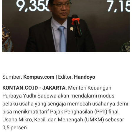
A
A
S
L
I
K
I
E
N
U
D
A
U
N
S
G
T
A
R
N
I
P
I
E
N
L
T
Sumber:
U
E
Kompas.com
| Editor:
Handoyo
A
R
N
N
KONTAN.CO.ID - JAKARTA.
Menteri Keuangan
G
A
Purbaya Yudhi Sadewa akan mendalami modus
U
S
S
I
pelaku usaha yang sengaja memecah usahanya demi
A
O
H
N
bisa menikmati tarif Pajak Penghasilan (PPh) final
A
A
L
Usaha Mikro, Kecil, dan Menengah (UMKM) sebesar
P
R
0,5 persen.
E
E