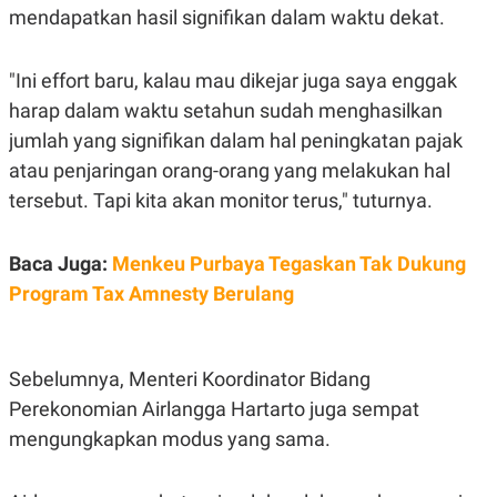
S
A
mendapatkan hasil signifikan dalam waktu dekat.
A
G
T
E
D
S
A
"Ini effort baru, kalau mau dikejar juga saya enggak
T
harap dalam waktu setahun sudah menghasilkan
A
jumlah yang signifikan dalam hal peningkatan pajak
K
L
O
I
atau penjaringan orang-orang yang melakukan hal
N
P
T
S
tersebut. Tapi kita akan monitor terus," tuturnya.
A
U
N
S
T
Baca Juga:
Menkeu Purbaya Tegaskan Tak Dukung
V
Program Tax Amnesty Berulang
JARINGAN
Sebelumnya, Menteri Koordinator Bidang
K
P
O
R
Perekonomian Airlangga Hartarto juga sempat
N
E
T
S
mengungkapkan modus yang sama.
A
S
N
R
A
E