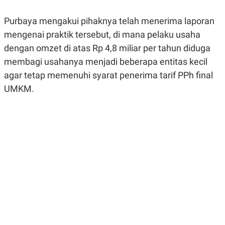
R
G
S
I
Purbaya mengakui pihaknya telah menerima laporan
O
O
N
N
mengenai praktik tersebut, di mana pelaku usaha
A
A
L
L
dengan omzet di atas Rp 4,8 miliar per tahun diduga
F
membagi usahanya menjadi beberapa entitas kecil
I
N
agar tetap memenuhi syarat penerima tarif PPh final
A
N
UMKM.
C
E
Y
C
A
A
N
R
G
I
T
T
E
A
R
H
.
U
.
.
K
L
E
I
S
F