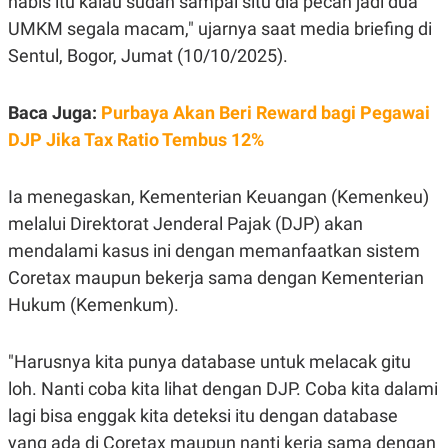
habis itu kalau sudah sampai situ dia pecah jadi dua
E
R
UMKM segala macam," ujarnya saat media briefing di
F
B
Sentul, Bogor, Jumat (10/10/2025).
O
U
K
S
U
I
Baca Juga:
S
N
Purbaya Akan Beri Reward bagi Pegawai
E
DJP Jika Tax Ratio Tembus 12%
S
S
I
N
Ia menegaskan, Kementerian Keuangan (Kemenkeu)
S
melalui Direktorat Jenderal Pajak (DJP) akan
I
G
mendalami kasus ini dengan memanfaatkan sistem
H
T
Coretax maupun bekerja sama dengan Kementerian
S
B
Hukum (Kemenkum).
T
E
O
L
C
A
"Harusnya kita punya database untuk melacak gitu
K
N
S
J
loh. Nanti coba kita lihat dengan DJP. Coba kita dalami
E
A
T
O
lagi bisa enggak kita deteksi itu dengan database
U
N
yang ada di Coretax maupun nanti kerja sama dengan
P