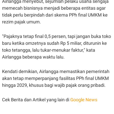
Airlangga menyebut, sejumlah pelaku usaha sengaja
C
L
A
E
memecah bisnisnya menjadi beberapa entitas agar
D
A
E
S
tidak perlu berpindah dari skema PPh final UMKM ke
M
E
rezim pajak umum.
Y
.
I
D
"Pajaknya tetap final 0,5 persen, tapi jangan buka toko
L
K
A
I
baru ketika omzetnya sudah Rp 5 miliar, diturunin ke
N
N
G
E
toko tetangga, lalu tukar-menukar faktur," kata
G
R
Airlangga beberapa waktu lalu.
A
J
N
A
A
E
N
M
Kendati demikian, Airlangga memastikan pemerintah
C
I
E
T
akan tetap memperpanjang fasilitas PPh final UMKM
T
E
hingga 2029, khusus bagi wajib pajak orang pribadi.
A
N
K
E
A
Cek Berita dan Artikel yang lain di
Google News
P
D
A
V
P
E
E
R