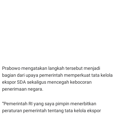
E
E
H
S
A
T
T
Y
A
L
N
E
E
A
N
N
G
A
L
L
I
I
S
S
H
I
S
E
K
X
O
Prabowo mengatakan langkah tersebut menjadi
E
L
bagian dari upaya pemerintah memperkuat tata kelola
C
O
U
M
ekspor SDA sekaligus mencegah kebocoran
T
I
penerimaan negara.
V
E
C
“Pemerintah RI yang saya pimpin menerbitkan
O
R
peraturan pemerintah tentang tata kelola ekspor
N