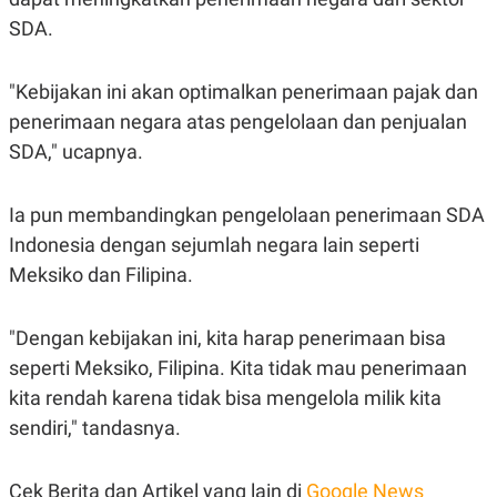
C
L
A
E
SDA.
D
A
E
S
M
E
"Kebijakan ini akan optimalkan penerimaan pajak dan
Y
.
I
penerimaan negara atas pengelolaan dan penjualan
D
SDA," ucapnya.
L
K
A
I
N
N
G
E
Ia pun membandingkan pengelolaan penerimaan SDA
G
R
Indonesia dengan sejumlah negara lain seperti
A
J
N
A
Meksiko dan Filipina.
A
E
N
M
C
I
"Dengan kebijakan ini, kita harap penerimaan bisa
E
T
T
E
seperti Meksiko, Filipina. Kita tidak mau penerimaan
A
N
K
kita rendah karena tidak bisa mengelola milik kita
E
A
sendiri," tandasnya.
P
D
A
V
P
E
Cek Berita dan Artikel yang lain di
Google News
E
R