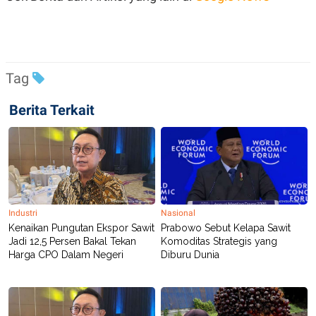
R
T
I
S
I
N
G
Tag
K
G
M
Berita Terkait
E
D
I
A
.
I
D
Industri
Nasional
Kenaikan Pungutan Ekspor Sawit
Prabowo Sebut Kelapa Sawit
SITEMAP
PROFILE
TERM
Jadi 12,5 Persen Bakal Tekan
Komoditas Strategis yang
OF
Harga CPO Dalam Negeri
Diburu Dunia
USE
PEDOMAN
PEMBERITAAN
SIBER
PRIVACY