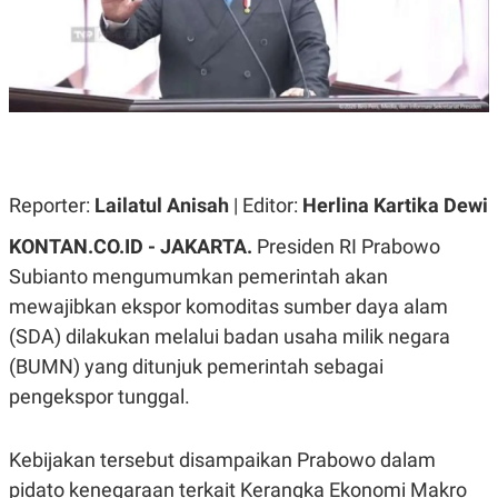
A
A
S
L
I
K
I
E
N
U
D
A
U
N
S
G
T
A
R
Reporter:
Lailatul Anisah
| Editor:
Herlina Kartika Dewi
N
I
P
I
KONTAN.CO.ID - JAKARTA.
Presiden RI Prabowo
E
N
L
T
Subianto mengumumkan pemerintah akan
U
E
mewajibkan ekspor komoditas sumber daya alam
A
R
N
N
(SDA) dilakukan melalui badan usaha milik negara
G
A
U
S
(BUMN) yang ditunjuk pemerintah sebagai
S
I
A
O
pengekspor tunggal.
H
N
A
A
L
Kebijakan tersebut disampaikan Prabowo dalam
P
R
pidato kenegaraan terkait Kerangka Ekonomi Makro
E
E