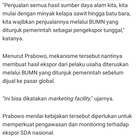
A
I
"Penjualan semua hasil sumber daya alam kita, kita
S
V
K
E
mulai dengan minyak kelapa sawit hingga batu bara,
E
kita wajibkan penjualannya melalui BUMN yang
M
E
ditunjuk pemerintah sebagai pengekspor tunggal,"
N
T
katanya.
E
R
I
Menurut Prabowo, mekanisme tersebut nantinya
A
N
membuat hasil ekspor dari pelaku usaha diteruskan
L
melalui BUMN yang ditunjuk pemerintah sebelum
E
S
dijual ke pasar global.
T
A
R
"Ini bisa dikatakan
marketing facility
," ujarnya.
I
Prabowo menilai kebijakan tersebut diperlukan untuk
KANAL
memperkuat pengawasan dan monitoring terhadap
P
I
ekspor SDA nasional.
U
M