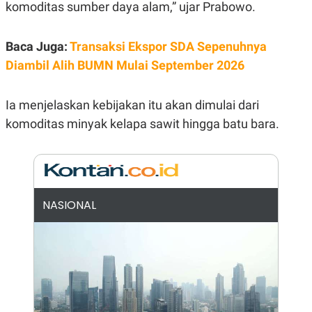
E
komoditas sumber daya alam,” ujar Prabowo.
R
F
B
O
U
Baca Juga:
Transaksi Ekspor SDA Sepenuhnya
K
S
Diambil Alih BUMN Mulai September 2026
U
I
S
N
E
S
Ia menjelaskan kebijakan itu akan dimulai dari
S
I
komoditas minyak kelapa sawit hingga batu bara.
N
S
I
G
H
T
NASIONAL
S
B
T
E
O
L
C
A
K
N
S
J
E
A
T
O
U
N
P