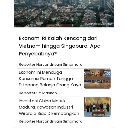
N
S
E
E
W
R
S
E
S
M
E
O
T
N
Ekonomi RI Kalah Kencang dari
U
I
P
A
Vietnam hingga Singapura, Apa
A
K
Penyebabnya?
D
I
V
L
A
Reporter Nurtiandriyani Simamora
S
Ekonom Ini Menduga
K
O
Konsumsi Rumah Tangga
R
Ditopang Belanja Orang Kaya
P
O
Reporter Siti Masitoh
R
A
Investasi China Masuk
S
Madura, Kawasan Industri
I
Wiraraja Siap Dikembangkan
K
N
I
A
Reporter Nurtiandriyani Simamora
L
T