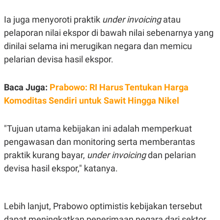
S
A
A
G
Ia juga menyoroti praktik
under invoicing
atau
T
E
D
S
pelaporan nilai ekspor di bawah nilai sebenarnya yang
A
T
dinilai selama ini merugikan negara dan memicu
A
pelarian devisa hasil ekspor.
K
L
O
I
N
P
Baca Juga:
Prabowo: RI Harus Tentukan Harga
T
S
A
U
Komoditas Sendiri untuk Sawit Hingga Nikel
N
S
T
V
"Tujuan utama kebijakan ini adalah memperkuat
pengawasan dan monitoring serta memberantas
JARINGAN
praktik kurang bayar,
under invoicing
dan pelarian
devisa hasil ekspor," katanya.
K
P
O
R
N
E
T
S
A
S
Lebih lanjut, Prabowo optimistis kebijakan tersebut
N
R
A
E
dapat meningkatkan penerimaan negara dari sektor