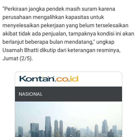
N
S
"Perkiraan jangka pendek masih suram karena
E
E
W
R
perusahaan mengalihkan kapasitas untuk
S
E
menyelesaikan pekerjaan yang belum terselesaikan
S
M
E
O
akibat tidak ada penjualan, tampaknya kondisi ini akan
T
N
U
I
berlanjut beberapa bulan mendatang," ungkap
P
A
Usamah Bhatti dikutip dari keterangan resminya,
A
K
D
I
Jumat (2/5).
V
L
A
S
K
O
R
P
NASIONAL
O
R
A
S
I
K
N
I
A
L
T