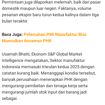
E
Permintaan juga dilaporkan melemah, baik dari pasar
R
domestik maupun luar negeri. Faktanya, volume
F
B
pesanan ekspor baru turun kedua kalinya dalam tiga
O
U
K
S
bulan terakhir.
U
I
S
N
E
S
Baca Juga:
Pelemahan PMI Manufaktur Bisa
S
Munculkan Ancaman PHK
I
N
S
I
Usamah Bhatti, Ekonom S&P Global Market
G
H
Intelligence mengatakan, Sektor manufaktur
T
Indonesia memasuki triwulan kedua 2025 dengan
S
B
catatan kurang baik. Menanggapi kondisi tersebut,
T
E
O
L
banyak perusahaan menerapkan PHK dengan
C
A
K
N
mengurangi pembelian dan tenaga kerja serta
S
J
mengurangi jumlah stok input dan barang jadi
E
A
T
O
sebagai.
U
N
P