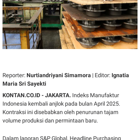
A
A
S
L
I
K
I
E
N
U
D
A
U
N
S
G
T
A
R
N
I
P
I
E
N
Reporter:
Nurtiandriyani Simamora
| Editor:
Ignatia
L
T
U
E
Maria Sri Sayekti
A
R
N
N
KONTAN.CO.ID - JAKARTA.
Indeks Manufaktur
G
A
U
S
Indonesia kembali anjlok pada bulan April 2025.
S
I
A
O
Kontraksi ini disebabkan oleh penurunan tajam
H
N
volume produksi dan permintaan baru.
A
A
L
P
R
Dalam laporan S&P Global, Headline Purchasing
E
E