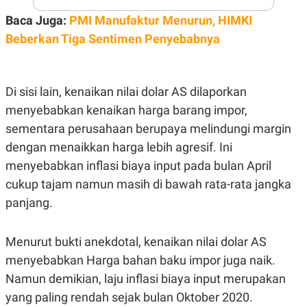
S
A
A
G
Baca Juga:
PMI Manufaktur Menurun, HIMKI
T
E
D
S
Beberkan Tiga Sentimen Penyebabnya
A
T
A
K
L
Di sisi lain, kenaikan nilai dolar AS dilaporkan
O
I
menyebabkan kenaikan harga barang impor,
N
P
T
S
sementara perusahaan berupaya melindungi margin
A
U
N
S
dengan menaikkan harga lebih agresif. Ini
T
menyebabkan inflasi biaya input pada bulan April
V
cukup tajam namun masih di bawah rata-rata jangka
panjang.
JARINGAN
K
P
Menurut bukti anekdotal, kenaikan nilai dolar AS
O
R
N
E
menyebabkan Harga bahan baku impor juga naik.
T
S
Namun demikian, laju inflasi biaya input merupakan
A
S
N
R
yang paling rendah sejak bulan Oktober 2020.
A
E