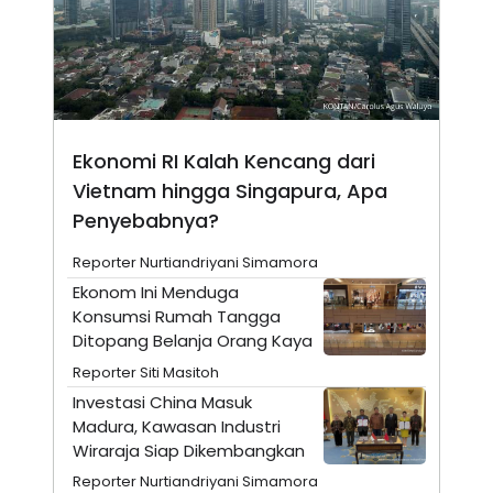
A
I
S
V
K
E
E
M
E
N
T
E
Ekonomi RI Kalah Kencang dari
R
I
Vietnam hingga Singapura, Apa
A
Penyebabnya?
N
L
Reporter Nurtiandriyani Simamora
E
S
Ekonom Ini Menduga
T
Konsumsi Rumah Tangga
A
R
Ditopang Belanja Orang Kaya
I
Reporter Siti Masitoh
Investasi China Masuk
KANAL
Madura, Kawasan Industri
Wiraraja Siap Dikembangkan
P
I
Reporter Nurtiandriyani Simamora
U
M