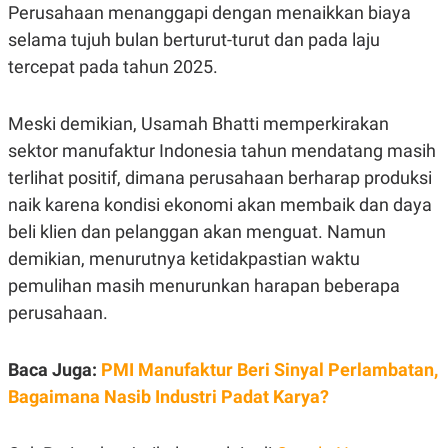
C
L
Perusahaan menanggapi dengan menaikkan biaya
A
E
D
A
selama tujuh bulan berturut-turut dan pada laju
E
S
tercepat pada tahun 2025.
M
E
Y
.
I
D
Meski demikian, Usamah Bhatti memperkirakan
L
K
sektor manufaktur Indonesia tahun mendatang masih
A
I
N
N
terlihat positif, dimana perusahaan berharap produksi
G
E
naik karena kondisi ekonomi akan membaik dan daya
G
R
A
J
beli klien dan pelanggan akan menguat. Namun
N
A
A
E
demikian, menurutnya ketidakpastian waktu
N
M
pemulihan masih menurunkan harapan beberapa
C
I
E
T
perusahaan.
T
E
A
N
K
Baca Juga:
PMI Manufaktur Beri Sinyal Perlambatan,
E
A
P
D
Bagaimana Nasib Industri Padat Karya?
A
V
P
E
E
R