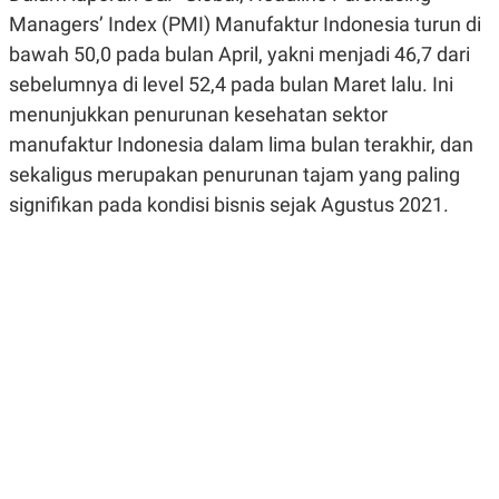
R
G
Managers’ Index (PMI) Manufaktur Indonesia turun di
S
I
O
O
bawah 50,0 pada bulan April, yakni menjadi 46,7 dari
N
N
sebelumnya di level 52,4 pada bulan Maret lalu. Ini
A
A
L
L
menunjukkan penurunan kesehatan sektor
F
I
manufaktur Indonesia dalam lima bulan terakhir, dan
N
sekaligus merupakan penurunan tajam yang paling
A
N
signifikan pada kondisi bisnis sejak Agustus 2021.
C
E
Y
C
A
A
N
R
G
I
T
T
E
A
R
H
.
U
.
.
K
L
E
I
S
F