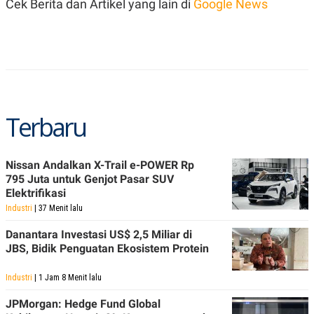
Cek Berita dan Artikel yang lain di
Google News
R
T
I
S
I
N
G
K
G
M
E
Terbaru
D
I
A
.
Nissan Andalkan X-Trail e-POWER Rp
I
795 Juta untuk Genjot Pasar SUV
D
Elektrifikasi
Industri
| 37 Menit lalu
Danantara Investasi US$ 2,5 Miliar di
SITEMAP
PROFILE
TERM
OF
JBS, Bidik Penguatan Ekosistem Protein
USE
PEDOMAN
Industri
| 1 Jam 8 Menit lalu
PEMBERITAAN
SIBER
JPMorgan: Hedge Fund Global
PRIVACY