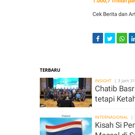
1.000,7 Triliun p
Cek Berita dan Art
TERBARU
INSIGHT
| 3 Jam 31
Chatib Basr
tetapi Ket
INTERNASIONAL
| 
Kisah Si P