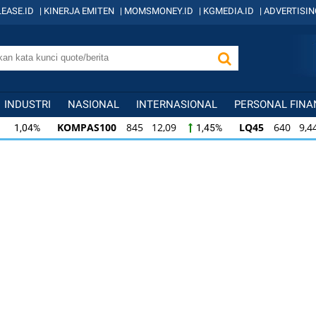
EASE.ID
|
KINERJA EMITEN
|
MOMSMONEY.ID
|
KGMEDIA.ID
|
ADVERTISIN
INDUSTRI
NASIONAL
INTERNASIONAL
PERSONAL FINA
KOMPAS100
845 12,09
LQ45
640 9,44
1,45%
1,5
KOMPAS100
845 12,09
LQ45
640 9,44
1,45%
1,5
LQ45
640 9,44
ISSI
222 2,82
IDX3
1,50%
1,29%