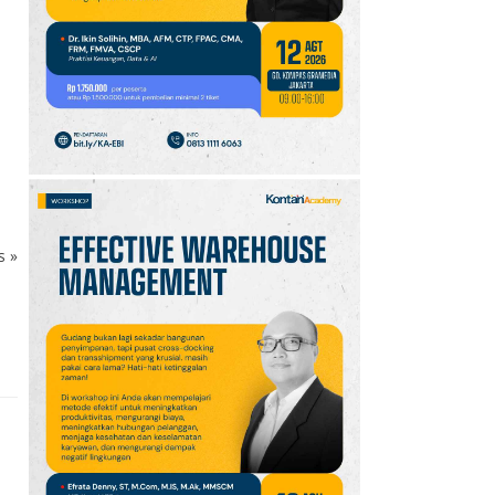
10
Promo JSM Superindo
7–9 Agustus 2026,
Minyak Goreng Rp37.900
hingga Buah Diskon 50%
ks
»