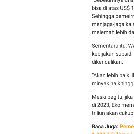
bisa di atas US$ 
Sehingga pemeir
menjaga-jaga kala
melemah lebih dar
Sementara itu, Wa
kebijakan subsidi
dikendalikan.
“Akan lebih baik j
minyak naik tinggi
Meski begitu, ji
di 2023, Eko mem
triliun akan cuku
Baca Juga:
Pemer