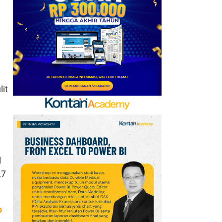
Kerja Sama dengan
Emirates hingga 2033, Ini
Detail Kemitraannya
7
Klasemen Grup A Piala
AFF 2026: Ini Skenario
Indonesia Lolos ke
it
Semifinal
8
Promo Alfamart Murah
Banget 7–13 Agustus
2026, Sunlight hingga
Bebelac Diskon
l
9
,7
FIFA Akhirnya Cairkan
Hadiah Timnas Yordania
yang Tertunda 8 Bulan
p