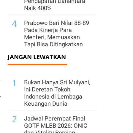
Pendapatan Danantara
Naik 400%
4
Prabowo Beri Nilai 88-89
Pada Kinerja Para
Menteri, Memuaskan
Tapi Bisa Ditingkatkan
JANGAN LEWATKAN
5
Prabowo: Pemerintah
Pusat Siap Ambil Alih
jika Daerah Tak Respons
a
1
Keluhan Rakyat
Bukan Hanya Sri Mulyani,
Ini Deretan Tokoh
6
,
Surpres Calon Gubernur
Indonesia di Lembaga
BI Masih Digodok
Keuangan Dunia
Presiden, Destry
2
Damayanti Calon Kuat?
Jadwal Perempat Final
GOTF MLBB 2026: ONIC
7
Prabowo: Indonesia
dan Vitality Bersiap