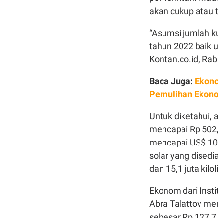
akan cukup atau t
“Asumsi jumlah k
tahun 2022 baik u
Kontan.co.id, Rab
Baca Juga:
Ekono
Pemulihan Ekon
Untuk diketahui, 
mencapai Rp 502,4
mencapai US$ 105
solar yang disedia
dan 15,1 juta kilol
Ekonom dari Insti
Abra Talattov me
sebesar Rp 127,7 