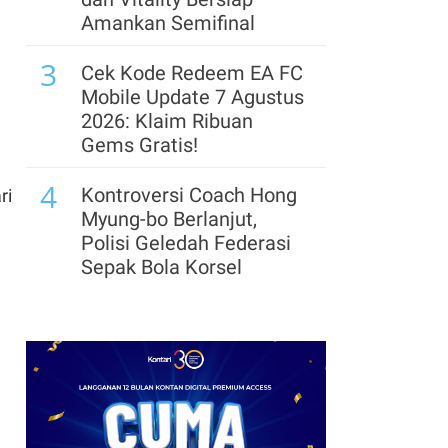
Masih Tahan Harga BBM
Amankan Semifinal
Subsidi Saat Banyak
3
Negara Mulai Panik
Cek Kode Redeem EA FC
Mobile Update 7 Agustus
8
Cadangan Devisa
2026: Klaim Ribuan
Diperkirakan Tertekan
Gems Gratis!
hingga Akhir 2026, Ini
4
Penyebabnya
Kontroversi Coach Hong
ri
Myung-bo Berlanjut,
9
Cadangan Devisa
Polisi Geledah Federasi
Indonesia Juli 2026
Sepak Bola Korsel
Turun Tipis Jadi
5
US$145,3 Miliar
Segera Lepas Saham
Treasuri 9,63 Miliar, Cek
10
BGN Pecat 66 Kepala
Profil Emiten DSSA
Dapur MBG Secara Tak
hingga Kinerjanya
Hormat, Siapkan SOP
6
Baru & Buka Kanal Aduan
Arsenal Perpanjang