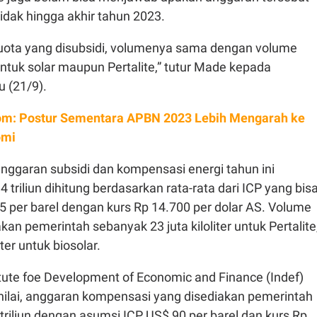
idak hingga akhir tahun 2023.
uota yang disubsidi, volumenya sama dengan volume
ntuk solar maupun Pertalite,” tutur Made kepada
u (21/9).
m: Postur Sementara APBN 2023 Lebih Mengarah ke
omi
anggaran subsidi dan kompensasi energi tahun ini
 triliun dihitung berdasarkan rata-rata dari ICP yang bis
 per barel dengan kurs Rp 14.700 per dolar AS. Volume
kan pemerintah sebanyak 23 juta kiloliter untuk Pertalite
iter untuk biosolar.
tute foe Development of Economic and Finance (Indef)
nilai, anggaran kompensasi yang disediakan pemerintah
triliun dengan asumsi ICP US$ 90 per barel dan kurs Rp