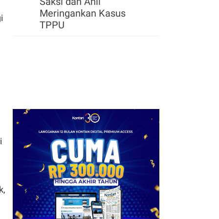
Saksi dan Ahli
Meringankan Kasus
i
TPPU
i
k,