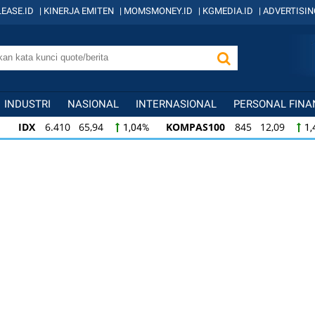
EASE.ID
|
KINERJA EMITEN
|
MOMSMONEY.ID
|
KGMEDIA.ID
|
ADVERTISIN
INDUSTRI
NASIONAL
INTERNASIONAL
PERSONAL FINA
IDX
6.410 65,94
KOMPAS100
845 12,09
1,04%
1,
KOMPAS100
845 12,09
LQ45
640 9,44
1,45%
1,5
LQ45
640 9,44
ISSI
222 2,82
IDX3
1,50%
1,29%