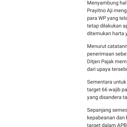
Menyambung hal i
Prayitno Aji men
para WP yang tel
tetap dilakukan 
ditemukan harta 
Menurut catatanny
penerimaan sebes
Ditjen Pajak mema
dari upaya terseb
Sementara untuk 
target 66 wajib pa
yang disandera ta
Sepanjang semest
kepabeanan dan be
target dalam APBN