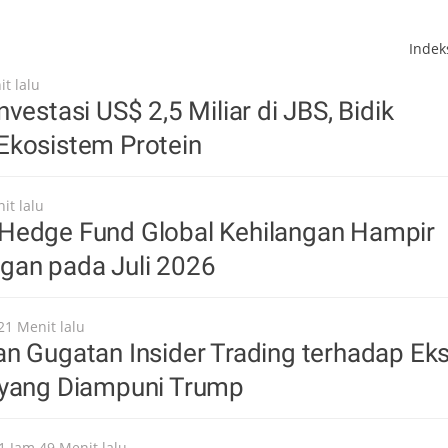
Inde
t lalu
vestasi US$ 2,5 Miliar di JBS, Bidik
Ekosistem Protein
it lalu
Hedge Fund Global Kehilangan Hampir
gan pada Juli 2026
21 Menit lalu
n Gugatan Insider Trading terhadap Ek
 yang Diampuni Trump
1 Jam 49 Menit lalu