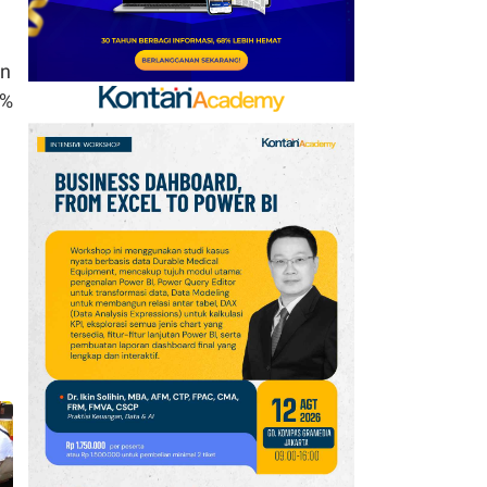
an
5%