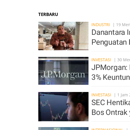
TERBARU
INDUSTRI
| 19 Meni
Danantara In
Penguatan 
INVESTASI
| 30 Men
JPMorgan: 
3% Keuntun
INVESTASI
| 1 Jam 
SEC Hentika
Bos Ontrak
INTERNASIONAL
| 