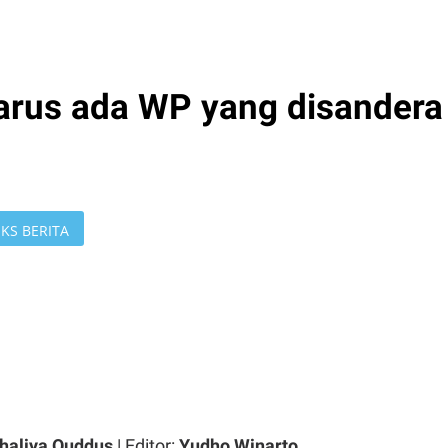
harus ada WP yang disandera
KS BERITA
haliya Quddus
| Editor:
Yudho Winarto