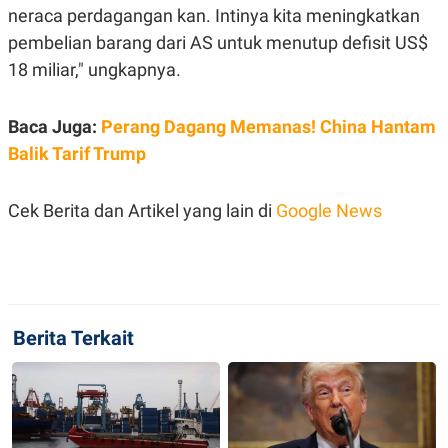
S
A
neraca perdagangan kan. Intinya kita meningkatkan
A
G
T
E
pembelian barang dari AS untuk menutup defisit US$
D
S
18 miliar," ungkapnya.
A
T
A
Baca Juga:
Perang Dagang Memanas! China Hantam
K
L
O
I
Balik Tarif Trump
N
P
T
S
A
U
N
S
Cek Berita dan Artikel yang lain di
Google News
T
V
JARINGAN
Berita Terkait
K
P
O
R
N
E
T
S
A
S
N
R
A
E