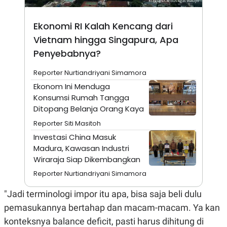
A
I
S
V
K
E
Ekonomi RI Kalah Kencang dari
E
M
Vietnam hingga Singapura, Apa
E
Penyebabnya?
N
T
E
Reporter Nurtiandriyani Simamora
R
I
Ekonom Ini Menduga
A
Konsumsi Rumah Tangga
N
Ditopang Belanja Orang Kaya
L
E
Reporter Siti Masitoh
S
Investasi China Masuk
T
A
Madura, Kawasan Industri
R
Wiraraja Siap Dikembangkan
I
Reporter Nurtiandriyani Simamora
KANAL
"Jadi terminologi impor itu apa, bisa saja beli dulu
pemasukannya bertahap dan macam-macam. Ya kan
P
I
konteksnya balance deficit, pasti harus dihitung di
U
M