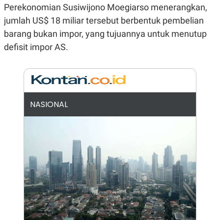
Perekonomian Susiwijono Moegiarso menerangkan,
N
S
E
E
jumlah US$ 18 miliar tersebut berbentuk pembelian
W
R
S
E
barang bukan impor, yang tujuannya untuk menutup
S
M
defisit impor AS.
E
O
T
N
U
I
P
A
A
K
D
I
V
L
NASIONAL
A
S
K
O
R
P
O
R
A
S
I
K
N
I
A
L
T