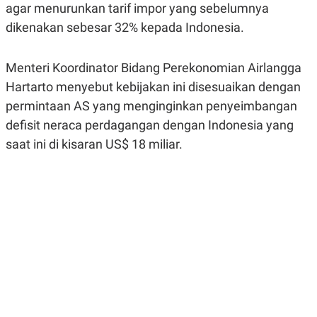
agar menurunkan tarif impor yang sebelumnya
R
G
S
I
dikenakan sebesar 32% kepada Indonesia.
O
O
N
N
A
A
L
L
Menteri Koordinator Bidang Perekonomian Airlangga
F
Hartarto menyebut kebijakan ini disesuaikan dengan
I
N
permintaan AS yang menginginkan penyeimbangan
A
N
defisit neraca perdagangan dengan Indonesia yang
C
saat ini di kisaran US$ 18 miliar.
E
Y
C
A
A
N
R
G
I
T
T
E
A
R
H
.
U
.
.
K
L
E
I
S
F