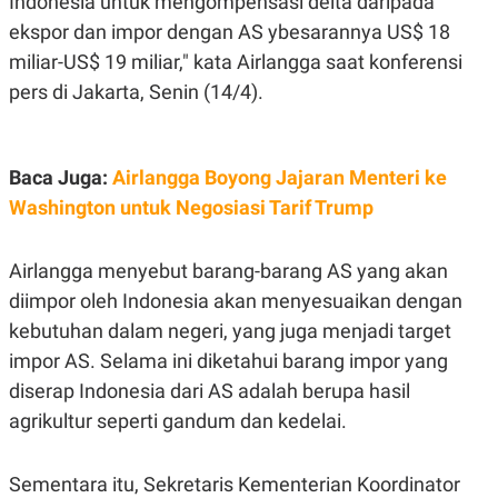
Indonesia untuk mengompensasi delta daripada
E
R
ekspor dan impor dengan AS ybesarannya US$ 18
F
B
miliar-US$ 19 miliar," kata Airlangga saat konferensi
O
U
K
S
pers di Jakarta, Senin (14/4).
U
I
S
N
E
S
Baca Juga:
Airlangga Boyong Jajaran Menteri ke
S
I
Washington untuk Negosiasi Tarif Trump
N
S
I
G
Airlangga menyebut barang-barang AS yang akan
H
diimpor oleh Indonesia akan menyesuaikan dengan
T
kebutuhan dalam negeri, yang juga menjadi target
S
B
T
E
impor AS. Selama ini diketahui barang impor yang
O
L
C
A
diserap Indonesia dari AS adalah berupa hasil
K
N
S
J
agrikultur seperti gandum dan kedelai.
E
A
T
O
U
N
Sementara itu, Sekretaris Kementerian Koordinator
P