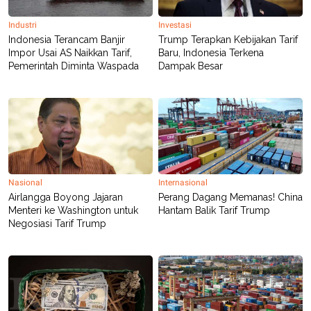
C
L
A
E
D
A
Industri
Investasi
E
S
Indonesia Terancam Banjir
Trump Terapkan Kebijakan Tarif
M
E
Impor Usai AS Naikkan Tarif,
Baru, Indonesia Terkena
Y
.
Pemerintah Diminta Waspada
Dampak Besar
I
D
L
K
A
I
N
N
G
E
G
R
A
J
N
A
A
E
Nasional
Internasional
N
M
Airlangga Boyong Jajaran
Perang Dagang Memanas! China
C
I
E
T
Menteri ke Washington untuk
Hantam Balik Tarif Trump
T
E
Negosiasi Tarif Trump
A
N
K
E
A
P
D
A
V
P
E
E
R