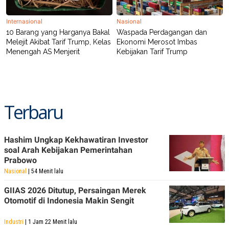
R
T
I
S
Internasional
Nasional
I
10 Barang yang Harganya Bakal
Waspada Perdagangan dan
N
Melejit Akibat Tarif Trump, Kelas
Ekonomi Merosot Imbas
G
Menengah AS Menjerit
Kebijakan Tarif Trump
K
G
M
E
D
I
Terbaru
A
.
I
D
Hashim Ungkap Kekhawatiran Investor
soal Arah Kebijakan Pemerintahan
Prabowo
SITEMAP
PROFILE
TERM
Nasional
| 54 Menit lalu
OF
USE
GIIAS 2026 Ditutup, Persaingan Merek
PEDOMAN
Otomotif di Indonesia Makin Sengit
PEMBERITAAN
SIBER
Industri
| 1 Jam 22 Menit lalu
PRIVACY