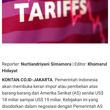
A
A
S
L
I
K
I
E
N
U
D
A
U
N
S
G
T
A
R
N
I
P
I
E
N
L
T
U
E
Reporter:
Nurtiandriyani Simamora
| Editor:
Khomarul
A
R
Hidayat
N
N
G
A
U
S
KONTAN.CO.ID-JAKARTA
. Pemerintah Indonesia
S
I
akan membuka keran impor atau pembelian atas
A
O
H
N
barang-barang dari Amerika Serikat (AS) senilai US$
A
A
L
18 miliar sampai US$ 19 miliar. Kebijakan ini yang
P
R
disodorkan dalam negosiasi dengan Pemerintah AS
E
E