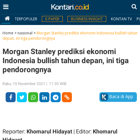
TERPOPULER
E-PAPER
BUSINESS INSIGHT
KONTAN TV
P
Home
>
nasional
>
Morgan Stanley prediksi ekonomi Indonesia bullish tahun
depan, ini tiga pendorongnya
MY
Morgan Stanley prediksi ekonomi
KONTAN
Indonesia bullish tahun depan, ini tiga
Daftar
pendorongnya
Masuk
Rabu, 10 November 2021 | 11:35 WIB
Baca di App
BERITA
I
N
N
A
V
S
E
I
Reporter:
Khomarul Hidayat
| Editor:
Khomarul
S
O
Hidayat
T
N