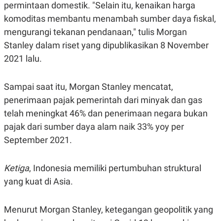
A
I
permintaan domestik. "Selain itu, kenaikan harga
S
V
komoditas membantu menambah sumber daya fiskal,
K
E
E
mengurangi tekanan pendanaan," tulis Morgan
M
E
Stanley dalam riset yang dipublikasikan 8 November
N
2021 lalu.
T
E
R
I
Sampai saat itu, Morgan Stanley mencatat,
A
N
penerimaan pajak pemerintah dari minyak dan gas
L
telah meningkat 46% dan penerimaan negara bukan
E
pajak dari sumber daya alam naik 33% yoy per
S
T
September 2021.
A
R
I
Ketiga
, Indonesia memiliki pertumbuhan struktural
yang kuat di Asia.
KANAL
P
I
Menurut Morgan Stanley, ketegangan geopolitik yang
U
M