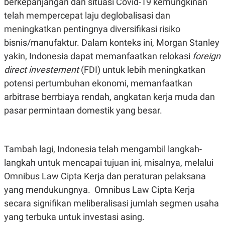
berkepanjangan dan situasi Covid-19 kemungkinan
S
A
A
G
telah mempercepat laju deglobalisasi dan
T
E
D
S
meningkatkan pentingnya diversifikasi risiko
A
bisnis/manufaktur. Dalam konteks ini, Morgan Stanley
T
A
yakin, Indonesia dapat memanfaatkan relokasi
foreign
K
L
direct investement
(FDI) untuk lebih meningkatkan
O
I
N
P
potensi pertumbuhan ekonomi, memanfaatkan
T
S
arbitrase berrbiaya rendah, angkatan kerja muda dan
A
U
N
S
pasar permintaan domestik yang besar.
T
V
JARINGAN
Tambah lagi, Indonesia telah mengambil langkah-
langkah untuk mencapai tujuan ini, misalnya, melalui
K
P
Omnibus Law Cipta Kerja dan peraturan pelaksana
O
R
N
E
yang mendukungnya. Omnibus Law Cipta Kerja
T
S
secara signifikan meliberalisasi jumlah segmen usaha
A
S
N
R
yang terbuka untuk investasi asing.
A
E