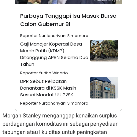
N
S
E
E
Purbaya Tanggapi Isu Masuk Bursa
W
R
S
E
Calon Gubernur BI
S
M
E
O
T
N
Reporter Nurtiandriyani Simamora
U
I
Gaji Manajer Koperasi Desa
P
A
Merah Putih (KDMP)
A
K
Ditanggung APBN Selama Dua
D
I
V
L
Tahun
A
S
Reporter Yudho Winarto
K
DPR Sebut Pelibatan
O
R
Danantara di KSSK Masih
P
Sesuai Mandat UU P2SK
O
R
Reporter Nurtiandriyani Simamora
A
S
Morgan Stanley menganggap kenaikan surplus
I
perdagangan komoditas ini sebagai penyediaan
K
N
I
A
tabungan atau likuiditas untuk peningkatan
L
T