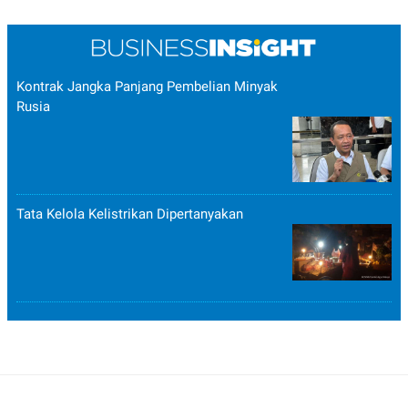
Kontrak Jangka Panjang Pembelian Minyak
Rusia
Tata Kelola Kelistrikan Dipertanyakan