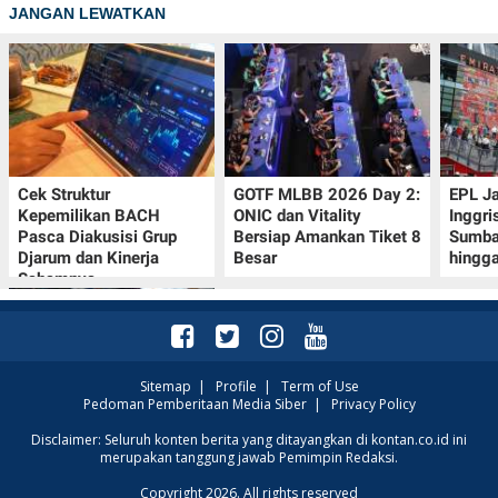
JANGAN LEWATKAN
Cek Struktur
GOTF MLBB 2026 Day 2:
EPL J
Kepemilikan BACH
ONIC dan Vitality
Inggri
Pasca Diakusisi Grup
Bersiap Amankan Tiket 8
Sumba
Djarum dan Kinerja
Besar
hingg
Sahamnya
Sitemap
|
Profile
|
Term of Use
Pedoman Pemberitaan Media Siber
|
Privacy Policy
Kode Redeem Sword of
Disclaimer: Seluruh konten berita yang ditayangkan di kontan.co.id ini
merupakan tanggung jawab Pemimpin Redaksi.
Convallaria per Agustus
2026: Segera Klaim
Copyright 2026. All rights reserved