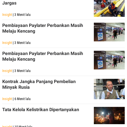
Jargas
POLICY
Insight
| 3 Menit lalu
Pembiayaan Paylater Perbankan Masih
Melaju Kencang
Insight
| 3 Menit lalu
Pembiayaan Paylater Perbankan Masih
Melaju Kencang
Insight
| 3 Menit lalu
Kontrak Jangka Panjang Pembelian
Minyak Rusia
Insight
| 6 Menit lalu
Tata Kelola Kelistrikan Dipertanyakan
Insight
| 10 Menit lalu