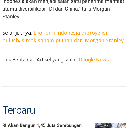
Indonesia akan menjadi salah satu penerima manfaat
R
T
I
utama diversifikasi FDI dari China," tulis Morgan
S
Stanley.
I
N
G
Selanjutnya:
Ekonomi Indonesia diproyeksi
K
G
bullish, simak saham pilihan dari Morgan Stanley
M
E
D
I
Cek Berita dan Artikel yang lain di
Google News
A
.
I
D
SITEMAP
PROFILE
TERM
OF
USE
Terbaru
PEDOMAN
PEMBERITAAN
SIBER
RI Akan Bangun 1,45 Juta Sambungan
PRIVACY