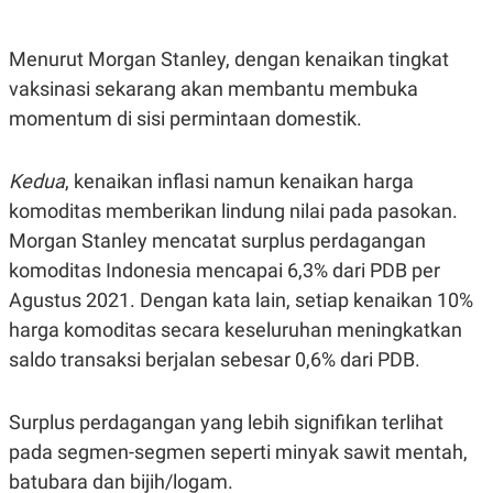
E
E
H
S
A
T
T
Y
Menurut Morgan Stanley, dengan kenaikan tingkat
A
L
vaksinasi sekarang akan membantu membuka
N
E
momentum di sisi permintaan domestik.
E
A
N
N
G
A
L
L
Kedua
, kenaikan inflasi namun kenaikan harga
I
I
S
S
komoditas memberikan lindung nilai pada pasokan.
H
I
Morgan Stanley mencatat surplus perdagangan
S
komoditas Indonesia mencapai 6,3% dari PDB per
E
K
X
O
Agustus 2021. Dengan kata lain, setiap kenaikan 10%
E
L
C
O
harga komoditas secara keseluruhan meningkatkan
U
M
saldo transaksi berjalan sebesar 0,6% dari PDB.
T
I
V
E
Surplus perdagangan yang lebih signifikan terlihat
C
O
pada segmen-segmen seperti minyak sawit mentah,
R
batubara dan bijih/logam.
N