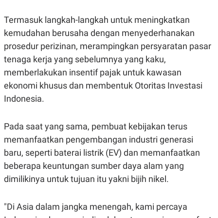
C
L
A
E
D
A
Termasuk langkah-langkah untuk meningkatkan
E
S
kemudahan berusaha dengan menyederhanakan
M
E
Y
.
prosedur perizinan, merampingkan persyaratan pasar
I
D
tenaga kerja yang sebelumnya yang kaku,
L
K
memberlakukan insentif pajak untuk kawasan
A
I
ekonomi khusus dan membentuk Otoritas Investasi
N
N
G
E
Indonesia.
G
R
A
J
N
A
A
E
Pada saat yang sama, pembuat kebijakan terus
N
M
memanfaatkan pengembangan industri generasi
C
I
E
T
baru, seperti baterai listrik (EV) dan memanfaatkan
T
E
A
N
beberapa keuntungan sumber daya alam yang
K
dimilikinya untuk tujuan itu yakni bijih nikel.
E
A
P
D
A
V
"Di Asia dalam jangka menengah, kami percaya
P
E
E
R