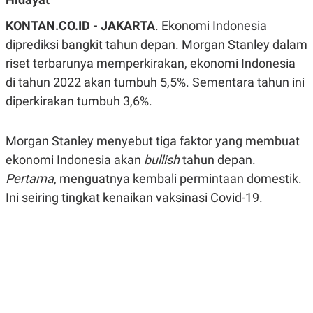
A
A
S
L
KONTAN.CO.ID - JAKARTA
. Ekonomi Indonesia
I
diprediksi bangkit tahun depan. Morgan Stanley dalam
K
I
riset terbarunya memperkirakan, ekonomi Indonesia
E
N
U
D
di tahun 2022 akan tumbuh 5,5%. Sementara tahun ini
A
U
N
S
diperkirakan tumbuh 3,6%.
G
T
A
R
N
I
Morgan Stanley menyebut tiga faktor yang membuat
P
I
ekonomi Indonesia akan
E
N
bullish
tahun depan.
L
T
Pertama
, menguatnya kembali permintaan domestik.
U
E
A
R
Ini seiring tingkat kenaikan vaksinasi Covid-19.
N
N
G
A
U
S
S
I
A
O
H
N
A
A
L
P
R
E
E