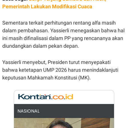
E
Pemerintah Lakukan Modifikasi Cuaca
R
F
B
O
U
Sementara terkait perhitungan rentang alfa masih
K
S
U
I
dalam pembahasan. Yassierli menegaskan bahwa hal
S
N
E
ini masih difinalisasi dalam PP yang rencananya akan
S
diundangkan dalam pekan depan.
S
I
N
S
Yassierli menyebut, Presiden turut menyepakati
I
G
bahwa ketetapan UMP 2026 harus menindaklanjuti
H
keputusan Mahkamah Konstitusi (MK).
T
S
B
T
E
O
L
C
A
K
N
S
J
NASIONAL
E
A
T
O
U
N
P