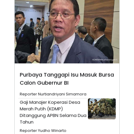
N
S
E
E
W
R
S
E
S
M
E
O
T
N
U
I
P
A
A
K
D
I
V
L
A
S
Purbaya Tanggapi Isu Masuk Bursa
K
O
Calon Gubernur BI
R
P
Reporter Nurtiandriyani Simamora
O
R
Gaji Manajer Koperasi Desa
A
Merah Putih (KDMP)
S
I
Ditanggung APBN Selama Dua
Tahun
K
N
I
A
Reporter Yudho Winarto
L
T