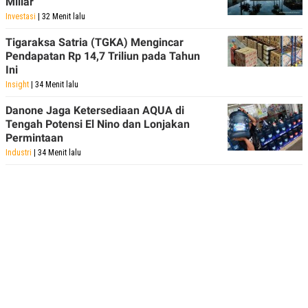
Miliar
R
T
I
Investasi
| 32 Menit lalu
S
I
Tigaraksa Satria (TGKA) Mengincar
N
Pendapatan Rp 14,7 Triliun pada Tahun
G
Ini
K
Insight
| 34 Menit lalu
G
M
Danone Jaga Ketersediaan AQUA di
E
D
Tengah Potensi El Nino dan Lonjakan
I
Permintaan
A
Industri
| 34 Menit lalu
.
I
D
SITEMAP
PROFILE
TERM
OF
USE
PEDOMAN
PEMBERITAAN
SIBER
PRIVACY