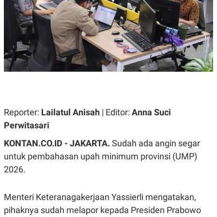
A
A
S
L
I
K
I
E
N
U
D
A
U
N
S
G
T
A
R
N
I
P
I
E
N
Reporter:
Lailatul Anisah
| Editor:
Anna Suci
L
T
Perwitasari
U
E
A
R
N
N
KONTAN.CO.ID - JAKARTA.
Sudah ada angin segar
G
A
untuk pembahasan upah minimum provinsi (UMP)
U
S
S
I
2026. ​
A
O
H
N
A
A
L
Menteri Keteranagakerjaan Yassierli mengatakan,
P
R
pihaknya sudah melapor kepada Presiden Prabowo
E
E