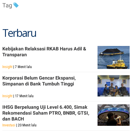
S
A
Tag
A
G
T
E
D
S
A
T
Terbaru
A
K
L
O
I
N
P
Kebijakan Relaksasi RKAB Harus Adil &
T
S
Transparan
A
U
N
S
T
Insight
| 7 Menit lalu
V
Korporasi Belum Gencar Ekspansi,
Simpanan di Bank Tumbuh Tinggi
JARINGAN
Insight
| 17 Menit lalu
K
P
O
R
IHSG Berpeluang Uji Level 6.400, Simak
N
E
Rekomendasi Saham PTRO, BNBR, GTSI,
T
S
dan BACH
A
S
N
R
Investasi
| 20 Menit lalu
A
E