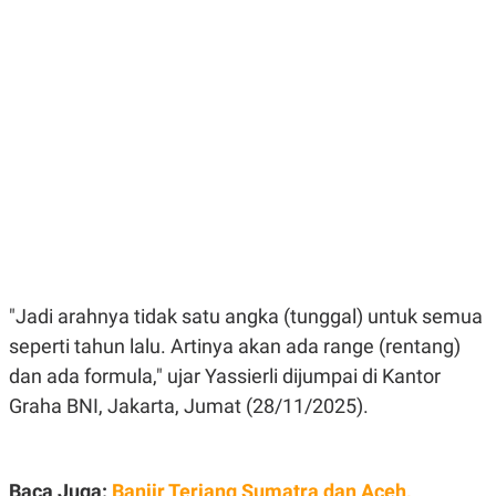
E
E
H
S
A
T
T
Y
A
L
N
E
E
A
N
N
G
A
L
L
I
I
S
S
H
I
S
E
K
X
O
E
L
"Jadi arahnya tidak satu angka (tunggal) untuk semua
C
O
U
M
seperti tahun lalu. Artinya akan ada range (rentang)
T
dan ada formula," ujar Yassierli dijumpai di Kantor
I
V
Graha BNI, Jakarta, Jumat (28/11/2025).
E
C
O
R
N
Baca Juga:
Banjir Terjang Sumatra dan Aceh,