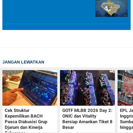
JANGAN LEWATKAN
Cek Struktur
GOTF MLBB 2026 Day 2:
EPL J
Kepemilikan BACH
ONIC dan Vitality
Inggri
Pasca Diakusisi Grup
Bersiap Amankan Tiket 8
Sumba
Djarum dan Kinerja
Besar
hingg