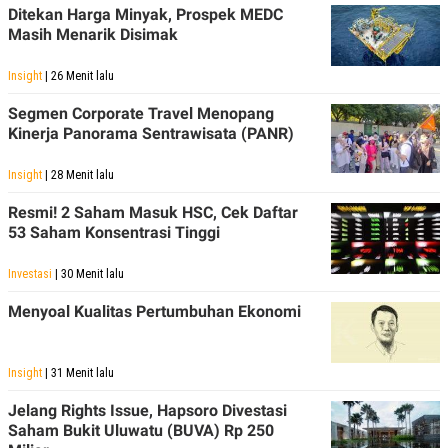
C
L
Ditekan Harga Minyak, Prospek MEDC
A
E
Masih Menarik Disimak
D
A
E
S
M
E
Insight
| 26 Menit lalu
Y
.
I
Segmen Corporate Travel Menopang
D
Kinerja Panorama Sentrawisata (PANR)
L
K
A
I
N
N
Insight
| 28 Menit lalu
G
E
G
R
Resmi! 2 Saham Masuk HSC, Cek Daftar
A
J
53 Saham Konsentrasi Tinggi
N
A
A
E
N
M
Investasi
| 30 Menit lalu
C
I
E
T
Menyoal Kualitas Pertumbuhan Ekonomi
T
E
A
N
K
Insight
| 31 Menit lalu
E
A
P
D
A
V
Jelang Rights Issue, Hapsoro Divestasi
P
E
Saham Bukit Uluwatu (BUVA) Rp 250
E
R