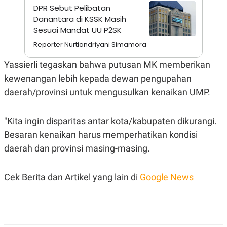
A
I
DPR Sebut Pelibatan
S
V
Danantara di KSSK Masih
K
E
E
Sesuai Mandat UU P2SK
M
E
Reporter Nurtiandriyani Simamora
N
T
Yassierli tegaskan bahwa putusan MK memberikan
E
R
kewenangan lebih kepada dewan pengupahan
I
daerah/provinsi untuk mengusulkan kenaikan UMP.
A
N
L
"Kita ingin disparitas antar kota/kabupaten dikurangi.
E
S
Besaran kenaikan harus memperhatikan kondisi
T
A
daerah dan provinsi masing-masing.
R
I
Cek Berita dan Artikel yang lain di
Google News
KANAL
P
I
U
M