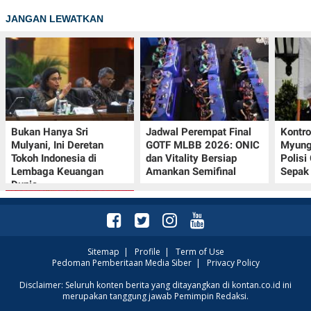
JANGAN LEWATKAN
Bukan Hanya Sri
Jadwal Perempat Final
Kontr
Mulyani, Ini Deretan
GOTF MLBB 2026: ONIC
Myung-
Tokoh Indonesia di
dan Vitality Bersiap
Polisi
Lembaga Keuangan
Amankan Semifinal
Sepak 
Dunia
Sitemap
|
Profile
|
Term of Use
Pedoman Pemberitaan Media Siber
|
Privacy Policy
Promo JSM Superindo
Disclaimer: Seluruh konten berita yang ditayangkan di kontan.co.id ini
merupakan tanggung jawab Pemimpin Redaksi.
7–9 Agustus 2026,