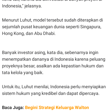
C
L
A
E
Indonesia," jelasnya.
D
A
E
S
M
E
Menurut Luhut, model tersebut sudah diterapkan di
Y
.
I
sejumlah pusat keuangan dunia seperti Singapura,
D
Hong Kong, dan Abu Dhabi.
L
K
A
I
N
N
G
E
G
R
Banyak investor asing, kata dia, sebenarnya ingin
A
J
menempatkan dananya di Indonesia karena peluang
N
A
A
E
proyeknya besar, asalkan ada kepastian hukum dan
N
M
C
I
tata kelola yang baik.
E
T
T
E
A
N
Untuk itu, Luhut menilai, Indonesia perlu menyiapkan
K
sistem hukum yang kredibel dan dapat dipercaya.
E
A
P
D
A
V
P
E
Baca Juga:
Begini Strategi Keluarga Walton
E
R