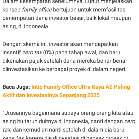
Dalam kesempatan sebelumnya, Luhut menjelaskan
S
A
A
G
konsep
family office
bertujuan untuk memfasilitasi
T
E
D
S
penempatan dana investor besar, baik lokal maupun
A
asing, di Indonesia.
T
A
K
L
Dengan skema ini, investor akan mendapatkan
O
I
N
P
insentif
zero tax
(0%) pada tahap awal, dan baru
T
S
A
U
dikenakan pajak setelah dana mereka benar-benar
N
S
diinvestasikan ke berbagai proyek di dalam negeri.
T
V
Baca Juga:
Intip Family Office Ultra Kaya AS Paling
JARINGAN
Aktif dan Investasinya Sepanjang 2025
K
P
O
R
"Urusannya bagaimana supaya orang-orang kita atau
N
E
asing itu taruh duitnya di Indonesia, nanti dengan
zero
T
S
A
S
tax
, dan kemudian nanti setelah di dalam dia baru
N
R
A
E
kena
tax
, karena dia diinvestasi di banyak proyek di