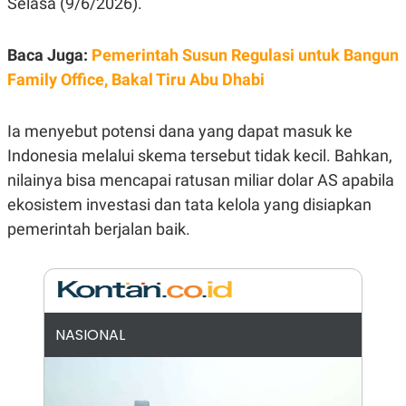
Selasa (9/6/2026).
E
R
F
B
Baca Juga:
Pemerintah Susun Regulasi untuk Bangun
O
U
K
S
Family Office, Bakal Tiru Abu Dhabi
U
I
S
N
E
S
Ia menyebut potensi dana yang dapat masuk ke
S
Indonesia melalui skema tersebut tidak kecil. Bahkan,
I
N
nilainya bisa mencapai ratusan miliar dolar AS apabila
S
I
ekosistem investasi dan tata kelola yang disiapkan
G
pemerintah berjalan baik.
H
T
S
B
T
E
O
L
C
A
K
N
NASIONAL
S
J
E
A
T
O
U
N
P