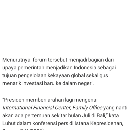
E
E
H
S
A
T
T
Y
A
L
N
E
E
A
N
N
G
A
L
L
I
I
S
S
H
I
Menurutnya, forum tersebut menjadi bagian dari
S
upaya pemerintah menjadikan Indonesia sebagai
E
K
tujuan pengelolaan kekayaan global sekaligus
X
O
E
L
menarik investasi baru ke dalam negeri.
C
O
U
M
T
I
“Presiden memberi arahan lagi mengenai
V
International Financial Center, Family Office
yang nanti
E
C
akan ada pertemuan sekitar bulan Juli di Bali,” kata
O
R
Luhut dalam konferensi pers di Istana Kepresidenan,
N