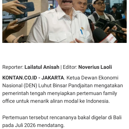
A
A
S
L
I
K
I
E
N
U
D
A
U
N
S
G
T
A
R
N
I
P
I
E
N
Reporter:
Lailatul Anisah
| Editor:
Noverius Laoli
L
T
U
E
KONTAN.CO.ID - JAKARTA
. Ketua Dewan Ekonomi
A
R
N
N
Nasional (DEN) Luhut Binsar Pandjaitan mengatakan
G
A
pemerintah tengah menyiapkan pertemuan family
U
S
S
I
office untuk menarik aliran modal ke Indonesia.
A
O
H
N
A
A
L
Pertemuan tersebut rencananya bakal digelar di Bali
P
R
pada Juli 2026 mendatang.
E
E