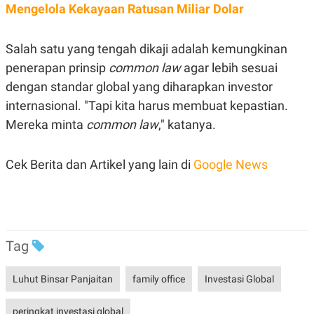
R
T
Mengelola Kekayaan Ratusan Miliar Dolar
I
S
I
Salah satu yang tengah dikaji adalah kemungkinan
N
G
penerapan prinsip
common law
agar lebih sesuai
K
dengan standar global yang diharapkan investor
G
M
internasional. "Tapi kita harus membuat kepastian.
E
Mereka minta
common law
," katanya.
D
I
A
.
Cek Berita dan Artikel yang lain di
Google News
I
D
SITEMAP
PROFILE
TERM
Tag
OF
USE
PEDOMAN
Luhut Binsar Panjaitan
family office
Investasi Global
PEMBERITAAN
SIBER
peringkat investasi global
PRIVACY