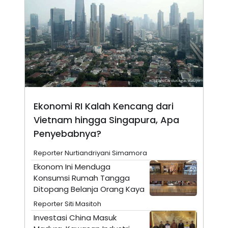
N
S
E
E
W
R
S
E
S
M
E
O
T
N
U
I
P
A
A
K
D
I
V
L
Ekonomi RI Kalah Kencang dari
A
Vietnam hingga Singapura, Apa
S
K
Penyebabnya?
O
R
Reporter Nurtiandriyani Simamora
P
O
Ekonom Ini Menduga
R
Konsumsi Rumah Tangga
A
S
Ditopang Belanja Orang Kaya
I
Reporter Siti Masitoh
K
N
I
A
Investasi China Masuk
L
T