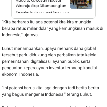
Madura, Kawasan Industri
A
I
Wiraraja Siap Dikembangkan
S
V
K
E
Reporter Nurtiandriyani Simamora
E
M
E
"Kita berharap itu ada potensi kira-kira mungkin
N
berapa ratus miliar dolar yang kemungkinan masuk di
T
E
Indonesia," ujarnya.
R
I
A
N
Luhut menambahkan, upaya menarik dana global
L
tersebut perlu didukung oleh perbaikan tata kelola
E
pemerintahan, digitalisasi layanan publik, serta
S
T
penguatan kepercayaan investor terhadap kondisi
A
R
ekonomi Indonesia.
I
"Ini potensi harus kita jaga dengan tadi berita-berita
KANAL
yang bagus mengenai Indonesia," terang Luhut.
P
I
U
M