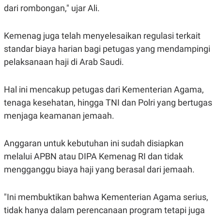
S
A
dari rombongan," ujar Ali.
A
G
T
E
D
S
A
Kemenag juga telah menyelesaikan regulasi terkait
T
standar biaya harian bagi petugas yang mendampingi
A
pelaksanaan haji di Arab Saudi.
K
L
O
I
N
P
T
S
Hal ini mencakup petugas dari Kementerian Agama,
A
U
N
S
tenaga kesehatan, hingga TNI dan Polri yang bertugas
T
menjaga keamanan jemaah.
V
Anggaran untuk kebutuhan ini sudah disiapkan
JARINGAN
melalui APBN atau DIPA Kemenag RI dan tidak
K
P
mengganggu biaya haji yang berasal dari jemaah.
O
R
N
E
T
S
"Ini membuktikan bahwa Kementerian Agama serius,
A
S
N
R
tidak hanya dalam perencanaan program tetapi juga
A
E