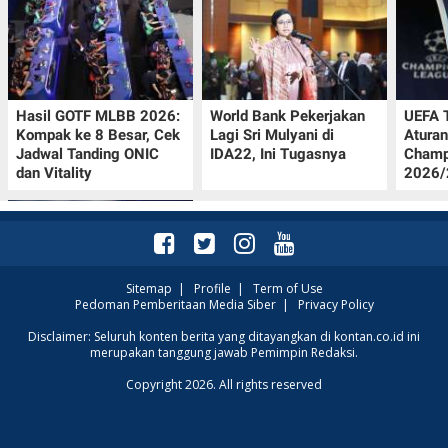
Hasil GOTF MLBB 2026:
World Bank Pekerjakan
UEFA 
Kompak ke 8 Besar, Cek
Lagi Sri Mulyani di
Aturan
Jadwal Tanding ONIC
IDA22, Ini Tugasnya
Champ
dan Vitality
2026/2
Sitemap
|
Profile
|
Term of Use
Pedoman Pemberitaan Media Siber
|
Privacy Policy
Krisis Migrasi Ancam
Disclaimer: Seluruh konten berita yang ditayangkan di kontan.co.id ini
merupakan tanggung jawab Pemimpin Redaksi.
Status Maroko sebagai
Tuan Rumah Piala Dunia
Copyright 2026. All rights reserved
2030