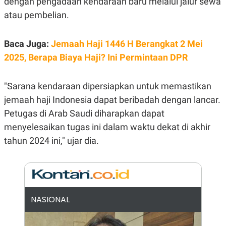
dengan pengadaan kendaraan baru melalui jalur sewa
E
R
atau pembelian.
F
B
O
U
K
S
Baca Juga:
Jemaah Haji 1446 H Berangkat 2 Mei
U
I
S
N
2025, Berapa Biaya Haji? Ini Permintaan DPR
E
S
S
"Sarana kendaraan dipersiapkan untuk memastikan
I
N
jemaah haji Indonesia dapat beribadah dengan lancar.
S
Petugas di Arab Saudi diharapkan dapat
I
G
menyelesaikan tugas ini dalam waktu dekat di akhir
H
T
tahun 2024 ini," ujar dia.
S
B
T
E
O
L
C
A
K
N
S
J
E
A
NASIONAL
T
O
U
N
P