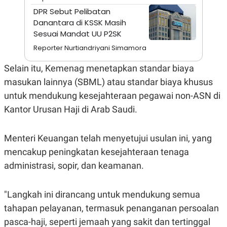
A
I
DPR Sebut Pelibatan
S
V
K
E
Danantara di KSSK Masih
E
Sesuai Mandat UU P2SK
M
E
Reporter Nurtiandriyani Simamora
N
T
Selain itu, Kemenag menetapkan standar biaya
E
R
masukan lainnya (SBML) atau standar biaya khusus
I
A
untuk mendukung kesejahteraan pegawai non-ASN di
N
Kantor Urusan Haji di Arab Saudi.
L
E
S
Menteri Keuangan telah menyetujui usulan ini, yang
T
A
mencakup peningkatan kesejahteraan tenaga
R
I
administrasi, sopir, dan keamanan.
KANAL
"Langkah ini dirancang untuk mendukung semua
tahapan pelayanan, termasuk penanganan persoalan
P
I
pasca-haji, seperti jemaah yang sakit dan tertinggal
U
M