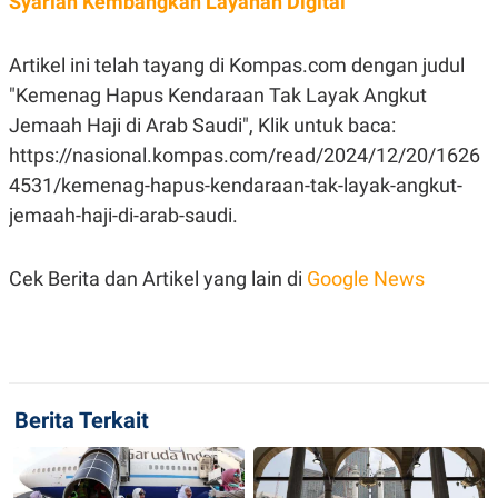
Syariah Kembangkan Layanan Digital
R
T
I
S
Artikel ini telah tayang di Kompas.com dengan judul
I
N
"Kemenag Hapus Kendaraan Tak Layak Angkut
G
Jemaah Haji di Arab Saudi", Klik untuk baca:
K
G
https://nasional.kompas.com/read/2024/12/20/1626
M
E
4531/kemenag-hapus-kendaraan-tak-layak-angkut-
D
jemaah-haji-di-arab-saudi.
I
A
.
I
Cek Berita dan Artikel yang lain di
Google News
D
SITEMAP
PROFILE
TERM
OF
USE
Berita Terkait
PEDOMAN
PEMBERITAAN
SIBER
PRIVACY