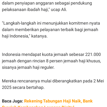
C
L
dalam penyiapan anggaran sebagai pendukung
A
E
D
A
pelaksanaan ibadah haji," ucap Ali.
E
S
M
E
Y
.
"Langkah-langkah ini menunjukkan komitmen nyata
I
D
dalam memberikan pelayanan terbaik bagi jemaah
L
K
haji Indonesia," katanya.
A
I
N
N
G
E
G
R
A
J
Indonesia mendapat kuota jemaah sebesar 221.000
N
A
jemaah dengan rincian 8 persen jemaah haji khusus,
A
E
N
M
sisanya jemaah haji reguler.
C
I
E
T
T
E
A
N
Mereka rencananya mulai diberangkatkan pada 2 Mei
K
2025 secara bertahap.
E
A
P
D
A
V
Baca Juga:
Rekening Tabungan Haji Naik, Bank
P
E
E
R