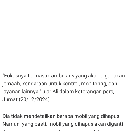
E
E
H
S
A
T
T
Y
A
L
N
E
E
A
N
N
G
A
L
L
I
I
S
S
H
I
S
E
K
"Fokusnya termasuk ambulans yang akan digunakan
X
O
E
L
jemaah, kendaraan untuk kontrol, monitoring, dan
C
O
U
M
layanan lainnya," ujar Ali dalam keterangan pers,
T
Jumat (20/12/2024).
I
V
E
C
Dia tidak mendetailkan berapa mobil yang dihapus.
O
R
Namun, yang pasti, mobil yang dihapus akan diganti
N