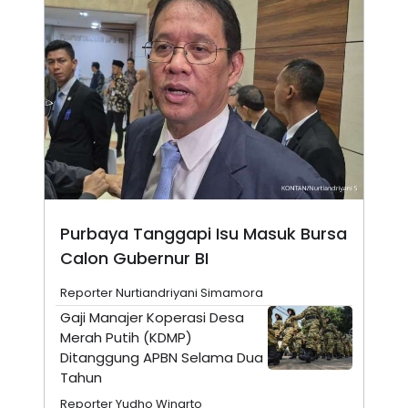
N
S
E
E
W
R
S
E
S
M
E
O
T
N
U
I
P
A
A
K
D
I
V
L
A
S
K
Purbaya Tanggapi Isu Masuk Bursa
O
Calon Gubernur BI
R
P
O
Reporter Nurtiandriyani Simamora
R
Gaji Manajer Koperasi Desa
A
S
Merah Putih (KDMP)
I
Ditanggung APBN Selama Dua
K
N
Tahun
I
A
L
T
Reporter Yudho Winarto