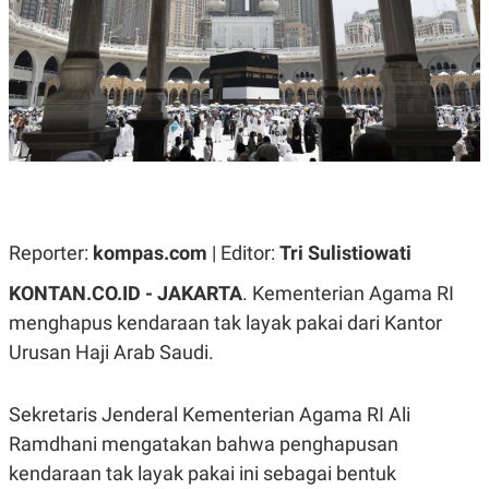
A
A
S
L
I
K
I
E
N
U
D
A
U
N
S
G
T
A
R
N
I
P
I
E
N
Reporter:
kompas.com
| Editor:
Tri Sulistiowati
L
T
U
E
KONTAN.CO.ID - JAKARTA
. Kementerian Agama RI
A
R
N
N
menghapus kendaraan tak layak pakai dari Kantor
G
A
Urusan Haji Arab Saudi.
U
S
S
I
A
O
H
N
Sekretaris Jenderal Kementerian Agama RI Ali
A
A
L
Ramdhani mengatakan bahwa penghapusan
P
R
kendaraan tak layak pakai ini sebagai bentuk
E
E