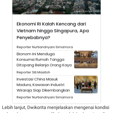
A
I
S
V
K
E
E
M
E
Ekonomi RI Kalah Kencang dari
N
Vietnam hingga Singapura, Apa
T
E
Penyebabnya?
R
I
A
Reporter Nurtiandriyani Simamora
N
Ekonom Ini Menduga
L
Konsumsi Rumah Tangga
E
Ditopang Belanja Orang Kaya
S
T
Reporter Siti Masitoh
A
R
Investasi China Masuk
I
Madura, Kawasan Industri
Wiraraja Siap Dikembangkan
KANAL
Reporter Nurtiandriyani Simamora
P
I
Lebih lanjut, Dwikorita menjelaskan mengenai kondisi
U
M