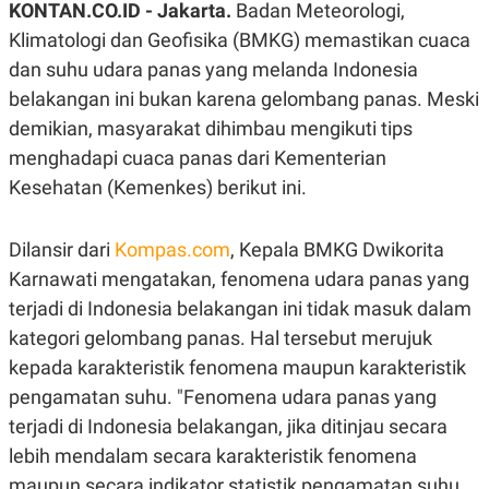
KONTAN.CO.ID - Jakarta.
Badan Meteorologi,
A
A
S
L
Klimatologi dan Geofisika (BMKG) memastikan cuaca
I
dan suhu udara panas yang melanda Indonesia
K
I
belakangan ini bukan karena gelombang panas. Meski
E
N
U
D
demikian, masyarakat dihimbau mengikuti tips
A
U
N
S
menghadapi cuaca panas dari Kementerian
G
T
A
R
Kesehatan (Kemenkes) berikut ini.
N
I
P
I
Dilansir dari
E
N
Kompas.com
, Kepala BMKG Dwikorita
L
T
Karnawati mengatakan, fenomena udara panas yang
U
E
A
R
terjadi di Indonesia belakangan ini tidak masuk dalam
N
N
G
A
kategori gelombang panas. Hal tersebut merujuk
U
S
kepada karakteristik fenomena maupun karakteristik
S
I
A
O
pengamatan suhu. "Fenomena udara panas yang
H
N
A
A
terjadi di Indonesia belakangan, jika ditinjau secara
L
lebih mendalam secara karakteristik fenomena
P
R
maupun secara indikator statistik pengamatan suhu,
E
E