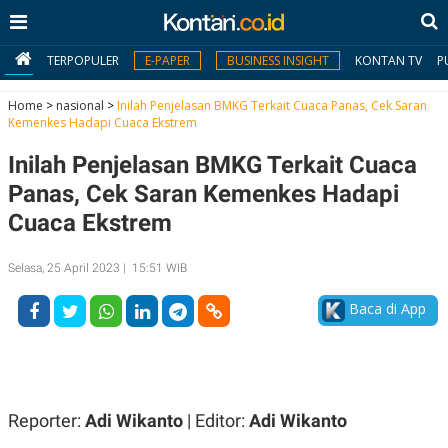
TERPOPULER
E-PAPER
BUSINESS INSIGHT
KONTAN TV
P
Home
>
nasional
>
Inilah Penjelasan BMKG Terkait Cuaca Panas, Cek Saran
Kemenkes Hadapi Cuaca Ekstrem
MY
Inilah Penjelasan BMKG Terkait Cuaca
KONTAN
Panas, Cek Saran Kemenkes Hadapi
Daftar
Cuaca Ekstrem
Masuk
Selasa, 25 April 2023 | 15:51 WIB
Baca di App
BERITA
I
N
N
A
V
S
E
I
Reporter:
Adi Wikanto
| Editor:
Adi Wikanto
S
O
T
N