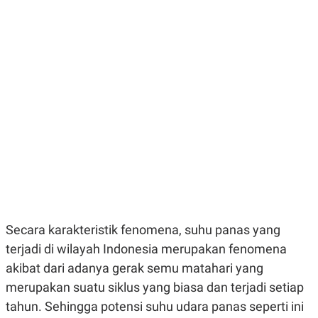
E
E
H
S
A
T
T
Y
A
L
N
E
E
A
N
N
G
A
L
L
I
I
S
S
H
I
S
E
K
X
O
E
L
C
O
U
M
Secara karakteristik fenomena, suhu panas yang
T
I
terjadi di wilayah Indonesia merupakan fenomena
V
E
akibat dari adanya gerak semu matahari yang
C
merupakan suatu siklus yang biasa dan terjadi setiap
O
R
tahun. Sehingga potensi suhu udara panas seperti ini
N