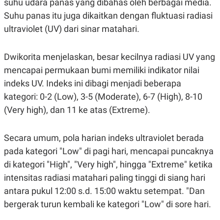
suhu udara panas yang dibahas oleh berbagai media.
S
A
A
G
Suhu panas itu juga dikaitkan dengan fluktuasi radiasi
T
E
D
S
ultraviolet (UV) dari sinar matahari.
A
T
A
Dwikorita menjelaskan, besar kecilnya radiasi UV yang
K
L
mencapai permukaan bumi memiliki indikator nilai
O
I
N
P
indeks UV. Indeks ini dibagi menjadi beberapa
T
S
A
U
kategori: 0-2 (Low), 3-5 (Moderate), 6-7 (High), 8-10
N
S
(Very high), dan 11 ke atas (Extreme).
T
V
Secara umum, pola harian indeks ultraviolet berada
JARINGAN
pada kategori "Low" di pagi hari, mencapai puncaknya
di kategori "High", "Very high", hingga "Extreme" ketika
K
P
O
R
intensitas radiasi matahari paling tinggi di siang hari
N
E
antara pukul 12:00 s.d. 15:00 waktu setempat. "Dan
T
S
A
S
bergerak turun kembali ke kategori "Low" di sore hari.
N
R
A
E