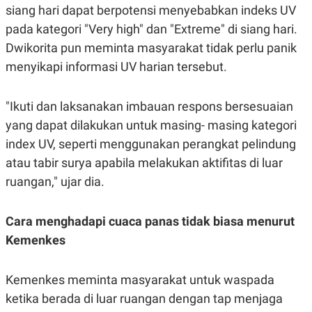
R
T
siang hari dapat berpotensi menyebabkan indeks UV
I
pada kategori "Very high" dan "Extreme" di siang hari.
S
I
Dwikorita pun meminta masyarakat tidak perlu panik
N
G
menyikapi informasi UV harian tersebut.
K
G
M
"Ikuti dan laksanakan imbauan respons bersesuaian
E
yang dapat dilakukan untuk masing- masing kategori
D
I
index UV, seperti menggunakan perangkat pelindung
A
.
atau tabir surya apabila melakukan aktifitas di luar
I
ruangan," ujar dia.
D
Cara menghadapi cuaca panas tidak biasa menurut
SITEMAP
PROFILE
TERM
Kemenkes
OF
USE
PEDOMAN
Kemenkes meminta masyarakat untuk waspada
PEMBERITAAN
SIBER
ketika berada di luar ruangan dengan tap menjaga
PRIVACY