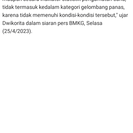
R
G
tidak termasuk kedalam kategori gelombang panas,
S
I
O
O
karena tidak memenuhi kondisi-kondisi tersebut," ujar
N
N
Dwikorita dalam siaran pers BMKG, Selasa
A
A
L
L
(25/4/2023).
F
I
N
A
N
C
E
Y
C
A
A
N
R
G
I
T
T
E
A
R
H
.
U
.
.
K
L
E
I
S
F