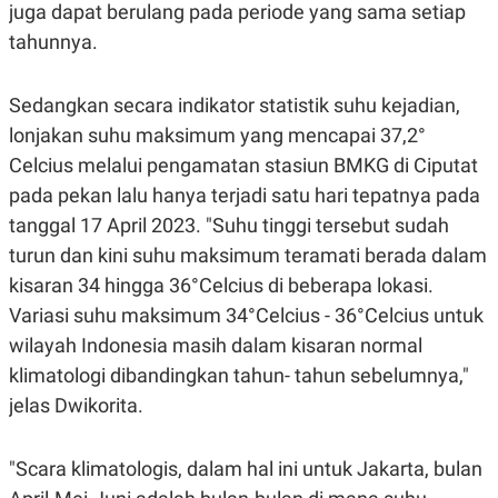
E
juga dapat berulang pada periode yang sama setiap
R
tahunnya.
F
B
O
U
K
S
Sedangkan secara indikator statistik suhu kejadian,
U
I
S
N
lonjakan suhu maksimum yang mencapai 37,2°
E
S
Celcius melalui pengamatan stasiun BMKG di Ciputat
S
pada pekan lalu hanya terjadi satu hari tepatnya pada
I
N
tanggal 17 April 2023. "Suhu tinggi tersebut sudah
S
I
turun dan kini suhu maksimum teramati berada dalam
G
kisaran 34 hingga 36°Celcius di beberapa lokasi.
H
T
Variasi suhu maksimum 34°Celcius - 36°Celcius untuk
S
B
wilayah Indonesia masih dalam kisaran normal
T
E
O
L
klimatologi dibandingkan tahun- tahun sebelumnya,"
C
A
K
N
jelas Dwikorita.
S
J
E
A
T
O
"Scara klimatologis, dalam hal ini untuk Jakarta, bulan
U
N
P