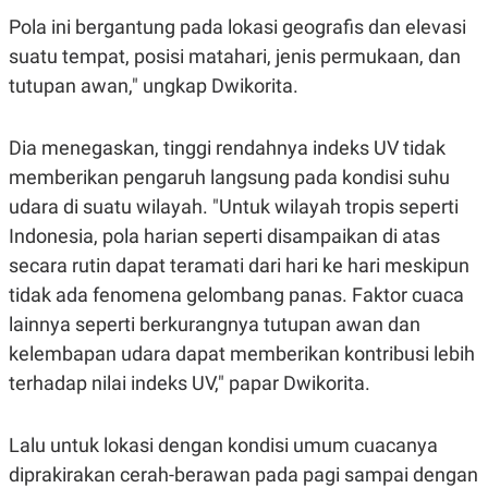
C
L
A
E
Pola ini bergantung pada lokasi geografis dan elevasi
D
A
suatu tempat, posisi matahari, jenis permukaan, dan
E
S
M
E
tutupan awan," ungkap Dwikorita.
Y
.
I
D
Dia menegaskan, tinggi rendahnya indeks UV tidak
L
K
A
I
memberikan pengaruh langsung pada kondisi suhu
N
N
udara di suatu wilayah. "Untuk wilayah tropis seperti
G
E
G
R
Indonesia, pola harian seperti disampaikan di atas
A
J
N
A
secara rutin dapat teramati dari hari ke hari meskipun
A
E
tidak ada fenomena gelombang panas. Faktor cuaca
N
M
C
I
lainnya seperti berkurangnya tutupan awan dan
E
T
T
E
kelembapan udara dapat memberikan kontribusi lebih
A
N
terhadap nilai indeks UV," papar Dwikorita.
K
E
A
P
D
Lalu untuk lokasi dengan kondisi umum cuacanya
A
V
P
E
diprakirakan cerah-berawan pada pagi sampai dengan
E
R