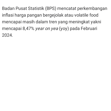
R
G
S
I
Badan Pusat Statistik (BPS) mencatat perkembangan
O
O
inflasi harga pangan bergejolak atau volatile food
N
N
A
A
mencapai masih dalam tren yang meningkat yakni
L
L
F
mencapai 8,47%
year on yea
(yoy) pada Februari
I
2024.
N
A
N
C
E
Y
C
A
A
N
R
G
I
T
T
E
A
R
H
.
U
.
.
K
L
E
I
S
F