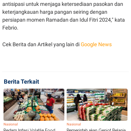
R
T
antisipasi untuk menjaga ketersediaan pasokan dan
I
keterjangkauan harga pangan seiring dengan
S
I
persiapan momen Ramadan dan Idul Fitri 2024," kata
N
G
Febrio.
K
G
M
Cek Berita dan Artikel yang lain di
Google News
E
D
I
A
.
I
D
Berita Terkait
SITEMAP
PROFILE
TERM
OF
USE
PEDOMAN
PEMBERITAAN
SIBER
Nasional
Nasional
PRIVACY
Redam Inflasi Volatile Food,
Pemerintah akan Genjot Belanja