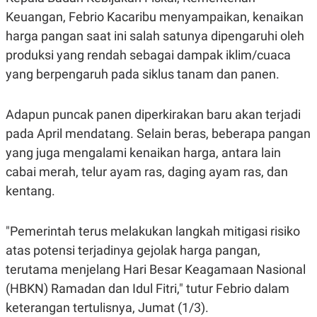
E
R
Keuangan, Febrio Kacaribu menyampaikan, kenaikan
F
B
harga pangan saat ini salah satunya dipengaruhi oleh
O
U
produksi yang rendah sebagai dampak iklim/cuaca
K
S
U
I
yang berpengaruh pada siklus tanam dan panen.
S
N
E
S
S
Adapun puncak panen diperkirakan baru akan terjadi
I
pada April mendatang. Selain beras, beberapa pangan
N
S
yang juga mengalami kenaikan harga, antara lain
I
G
cabai merah, telur ayam ras, daging ayam ras, dan
H
kentang.
T
S
B
T
E
"Pemerintah terus melakukan langkah mitigasi risiko
O
L
C
A
atas potensi terjadinya gejolak harga pangan,
K
N
S
J
terutama menjelang Hari Besar Keagamaan Nasional
E
A
(HBKN) Ramadan dan Idul Fitri," tutur Febrio dalam
T
O
U
N
keterangan tertulisnya, Jumat (1/3).
P