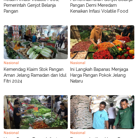
POLICY
Pemerintah Genjot Belanja
Pangan Demi Meredam
Pangan
Kenaikan Inflasi Volatile Food
Nasional
Nasional
Kemendag Klaim Stok Pangan
Ini Langkah Bapanas Menjaga
Aman Jelang Ramadan dan Idul
Harga Pangan Pokok Jelang
Fitri 2024
Nataru
Nasional
Nasional