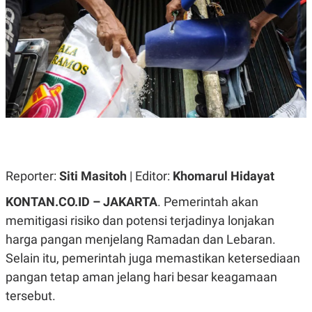
A
A
S
L
I
K
I
E
N
U
D
A
U
N
S
G
T
A
R
N
I
P
I
E
N
L
T
Reporter:
Siti Masitoh
| Editor:
Khomarul Hidayat
U
E
A
R
KONTAN.CO.ID – JAKARTA
. Pemerintah akan
N
N
G
A
memitigasi risiko dan potensi terjadinya lonjakan
U
S
S
I
harga pangan menjelang Ramadan dan Lebaran.
A
O
Selain itu, pemerintah juga memastikan ketersediaan
H
N
A
A
pangan tetap aman jelang hari besar keagamaan
L
tersebut.
P
R
E
E