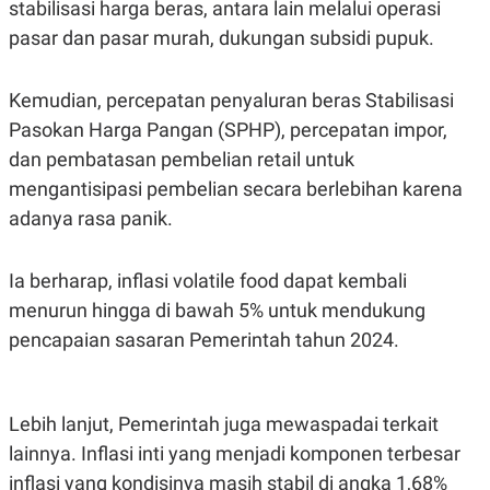
stabilisasi harga beras, antara lain melalui operasi
S
A
A
G
pasar dan pasar murah, dukungan subsidi pupuk.
T
E
D
S
A
T
Kemudian, percepatan penyaluran beras Stabilisasi
A
Pasokan Harga Pangan (SPHP), percepatan impor,
K
L
dan pembatasan pembelian retail untuk
O
I
N
P
mengantisipasi pembelian secara berlebihan karena
T
S
A
U
adanya rasa panik.
N
S
T
V
Ia berharap, inflasi volatile food dapat kembali
menurun hingga di bawah 5% untuk mendukung
JARINGAN
pencapaian sasaran Pemerintah tahun 2024.
K
P
O
R
N
E
Lebih lanjut, Pemerintah juga mewaspadai terkait
T
S
A
S
lainnya. Inflasi inti yang menjadi komponen terbesar
N
R
A
E
inflasi yang kondisinya masih stabil di angka 1,68%