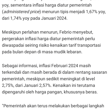
C
L
yoy, sementara inflasi harga diatur pemerintah
A
E
D
A
(
administered price
) menurun tipis menjadi 1,67% yoy,
E
S
M
E
dari 1,74% yoy pada Januari 2024.
Y
.
I
D
Meskipun perlahan menurun, Febrio menyebut,
L
K
pergerakan inflasi harga diatur pemerintah perlu
A
I
N
N
diwaspadai seiring risiko kenaikan tarif transportasi
G
E
G
R
pada bulan depan di masa mudik lebaran.
A
J
N
A
A
E
Sebagai informasi, inflasi Februari 2024 masih
N
M
C
I
terkendali dan masih berada di dalam rentang sasaran
E
T
T
E
pemerintah, meskipun sedikit meningkat di level
A
N
2,75%, dari Januari 2,57%. Kenaikan ini terutama
K
dipengaruhi oleh harga pangan, khususnya beras.
E
A
P
D
A
V
P
E
"Pemerintah akan terus melakukan berbagai langkah
E
R