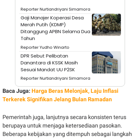
A
I
S
V
Reporter Nurtiandriyani Simamora
K
E
E
Gaji Manajer Koperasi Desa
M
Merah Putih (KDMP)
E
Ditanggung APBN Selama Dua
N
T
Tahun
E
Reporter Yudho Winarto
R
I
DPR Sebut Pelibatan
A
Danantara di KSSK Masih
N
Sesuai Mandat UU P2SK
L
E
Reporter Nurtiandriyani Simamora
S
T
Baca Juga:
Harga Beras Melonjak, Laju Inflasi
A
R
Terkerek Signifikan Jelang Bulan Ramadan
I
Pemerintah juga, lanjutnya secara konsisten terus
KANAL
berupaya untuk menjaga ketersediaan pasokan.
P
I
Beberapa kebijakan yang ditempuh sebagai langkah
U
M