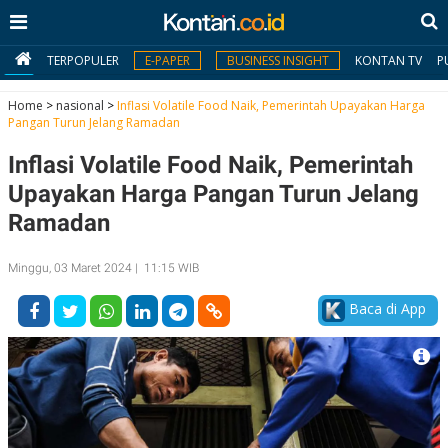
TERPOPULER
E-PAPER
BUSINESS INSIGHT
KONTAN TV
P
Home
>
nasional
>
Inflasi Volatile Food Naik, Pemerintah Upayakan Harga
Pangan Turun Jelang Ramadan
MY
Inflasi Volatile Food Naik, Pemerintah
KONTAN
Upayakan Harga Pangan Turun Jelang
Daftar
Ramadan
Masuk
Minggu, 03 Maret 2024 | 11:15 WIB
Baca di App
BERITA
I
N
N
A
V
S
E
I
S
O
T
N