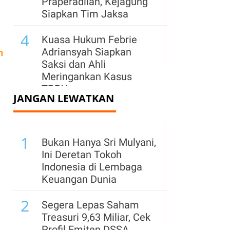
Praperadilan, Kejagung
i
Siapkan Tim Jaksa
4
Kuasa Hukum Febrie
Adriansyah Siapkan
n
Saksi dan Ahli
Meringankan Kasus
TPPU
JANGAN LEWATKAN
1
Bukan Hanya Sri Mulyani,
Ini Deretan Tokoh
Indonesia di Lembaga
Keuangan Dunia
2
Segera Lepas Saham
Treasuri 9,63 Miliar, Cek
Profil Emiten DSSA