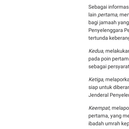
Sebagai informasi
lain
pertama,
mem
bagi jamaah yang
Penyelenggara Pe
tertunda keberang
Kedua
, melakuka
pada poin pertama
sebagai persyara
Ketiga,
melaporkan
siap untuk diber
Jenderal Penyele
Keempat,
melapor
pertama, yang me
ibadah umrah kep