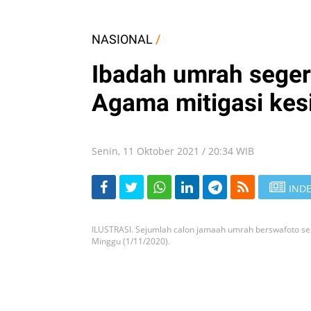
NASIONAL
/
Ibadah umrah seger
Agama mitigasi kes
Senin, 11 Oktober 2021 / 20:34 WIB
INDE
ILUSTRASI. Sejumlah calon jamaah umrah berswafoto se
Minggu (1/11/2020).