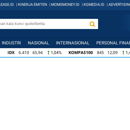
EASE.ID
|
KINERJA EMITEN
|
MOMSMONEY.ID
|
KGMEDIA.ID
|
ADVERTISIN
INDUSTRI
NASIONAL
INTERNASIONAL
PERSONAL FINA
IDX
6.410 65,94
KOMPAS100
845 12,09
1,04%
1,
KOMPAS100
845 12,09
LQ45
640 9,44
1,45%
1,5
LQ45
640 9,44
ISSI
222 2,82
IDX3
1,50%
1,29%