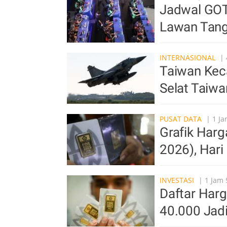
Jadwal GOT
Lawan Tang
INTERNASIONAL
| 
Taiwan Keca
Selat Taiwa
PUSAT DATA
| 1 Ja
Grafik Har
2026), Hari 
INVESTASI
| 1 Jam 
Daftar Harg
40.000 Jad