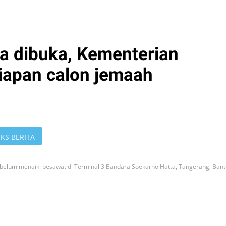
a dibuka, Kementerian
iapan calon jemaah
KS BERITA
belum menaiki pesawat di Terminal 3 Bandara Soekarno Hatta, Tangerang, Bant