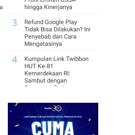
hingga Kinerjanya
ra
3
Refund Google Play
Tidak Bisa Dilakukan? Ini
Penyebab dan Cara
Mengatasinya
4
Kumpulan Link Twibbon
HUT Ke-81
Kemerdekaan RI:
Sambut dengan
Semangat Perjuangan
5
Panduan Bayar Tagihan
Wifi di BRImo dan Daftar
Provider Tersedia