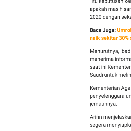
“Itu keputusan ke
apakah masih sam
2020 dengan seka
Baca Juga:
Umroh
naik sekitar 30%
Menurutnya, ibad
menerima inform
saat ini Kemente
Saudi untuk meli
Kementerian Aga
penyelenggara u
jemaahnya.
Arifin menjelaska
segera menyiapka