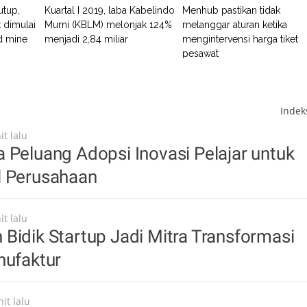
utup,
Kuartal I 2019, laba Kabelindo
Menhub pastikan tidak
 dimulai
Murni (KBLM) melonjak 124%
melanggar aturan ketika
d mine
menjadi 2,84 miliar
mengintervensi harga tiket
pesawat
Inde
t lalu
 Peluang Adopsi Inovasi Pelajar untuk
l Perusahaan
t lalu
Bidik Startup Jadi Mitra Transformasi
nufaktur
it lalu