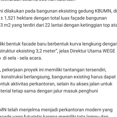
ini dilakukan pada bangunan eksisting gedung KBUMN, di
 ± 1,521 hektare dengan total luas façade bangunan
 m2 yang terdiri dari 22 lantai dengan ketinggian top at
liki bentuk facade baru berbentuk kurva lengkung denga
 struktur eksisting 3,2 meter”, jelas Direktur Utama WEGE
di sela - sela acara.
pekerjaan proyek ini memiliki tantangan tersendiri,
 konstruksi berlangsung, bangunan existing harus dapat
tuk aktivitas perkantoran, selain itu akses jalan untuk
terial tetap sama dengan jalur masuk penghuni
MN telah menjelma menjadi perkantoran modern yang
açade yang futuristic karena memiliki tata lampu dan