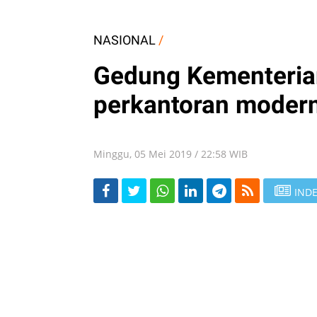
NASIONAL
/
Gedung Kementeria
perkantoran moder
Minggu, 05 Mei 2019 / 22:58 WIB
INDE