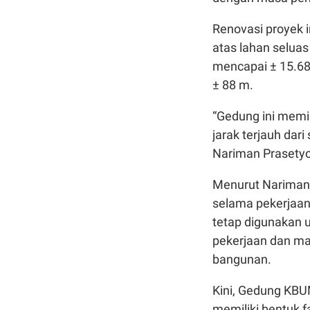
Renovasi proyek 
atas lahan seluas
mencapai ± 15.683
± 88 m.
“Gedung ini memi
jarak terjauh dari
Nariman Prasetyo 
Menurut Nariman, 
selama pekerjaan
tetap digunakan un
pekerjaan dan ma
bangunan.
Kini, Gedung KBU
memiliki bentuk f