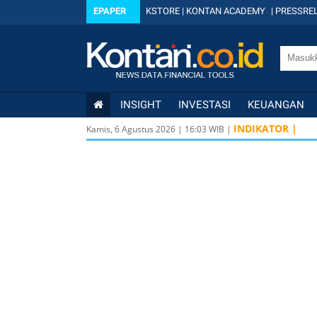
EPAPER
KSTORE
|
KONTAN ACADEMY
|
PRESSREL
INSIGHT
INVESTASI
KEUANGAN
IDX
6.344
INDIKATOR |
Kamis, 6 Agustus 2026
|
16
:
03
WIB |
IDX
6.344
KOMPAS10