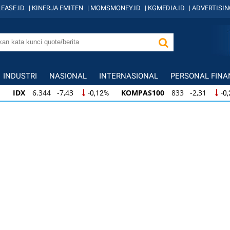
EASE.ID
|
KINERJA EMITEN
|
MOMSMONEY.ID
|
KGMEDIA.ID
|
ADVERTISIN
INDUSTRI
NASIONAL
INTERNASIONAL
PERSONAL FINA
 -7,43
KOMPAS100
833 -2,31
LQ45
6
-0,12%
-0,28%
 -7,43
KOMPAS100
833 -2,31
LQ45
63
-0,12%
-0,28%
0
833 -2,31
LQ45
631 -3,13
ISSI
219
-0,28%
-0,49%