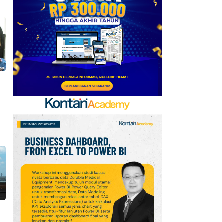
Baru, Ini Daftar 54
Saham HSC BEI per 6
Agustus 2026
7
UEFA hingga Luis Figo,
Ini Daftar Pihak yang
Menentang Gianni
Infantino
8
Krisis Migrasi Ancam
Status Maroko sebagai
Tuan Rumah Piala Dunia
2030
9
Promo Super Hemat
Indomaret 6–19 Agustus
2026, Diskon Kebutuhan
Rumah hingga 40%