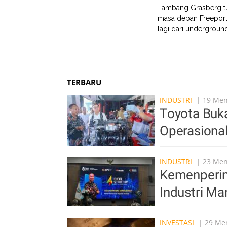
Tambang Grasberg t
masa depan Freeport
lagi dari undergroun
TERBARU
INDUSTRI
| 19 Meni
Toyota Buka
Operasiona
INDUSTRI
| 23 Meni
Kemenperin 
Industri Ma
INVESTASI
| 29 Men