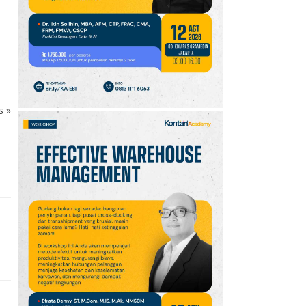
10
Jadwal Persija vs Arema
FC Perebutan Juara 3
Piala Presiden 2026,
Kick-off Sore Ini
ks
»