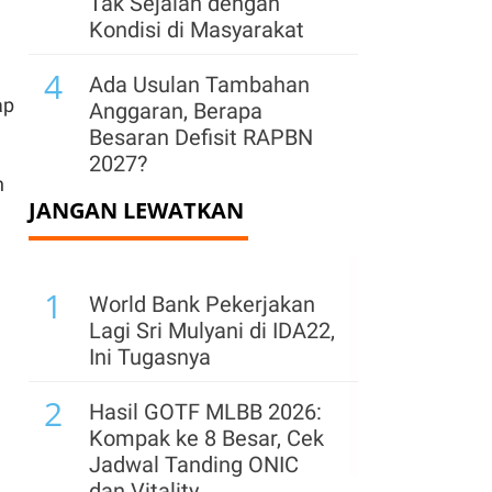
Tak Sejalan dengan
Kondisi di Masyarakat
4
Ada Usulan Tambahan
ap
Anggaran, Berapa
Besaran Defisit RAPBN
2027?
n
JANGAN LEWATKAN
5
Ketimpangan Ekonomi
Meningkat, Manfaat
Pertumbuhan Dinikmati
1
Kelompok Atas
World Bank Pekerjakan
Lagi Sri Mulyani di IDA22,
6
Purbaya Relakan Potensi
Ini Tugasnya
Pajak Rp 500 Triliun
2
Demi Percepat
Hasil GOTF MLBB 2026:
Konsolidasi BUMN
Kompak ke 8 Besar, Cek
Jadwal Tanding ONIC
7
Mensesneg Sebut
dan Vitality