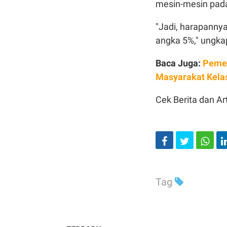
mesin-mesin pada
"Jadi, harapannya 
angka 5%," ungka
Baca Juga:
Pemer
Masyarakat Kela
Cek Berita dan Art
Tag