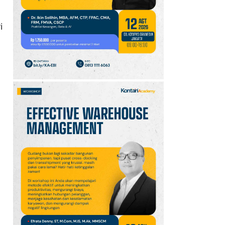
10
Promo JSM Alfamart 7–
9 Agustus 2026, Minyak
i
Goreng 2 Liter Mulai
Rp41.500