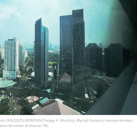
Senin (9/6/2025).(KONTAN/Cheppy A. Muchlis). Myrdal Gunarto, memperkirakan
kan bertahan di kisaran 5%.