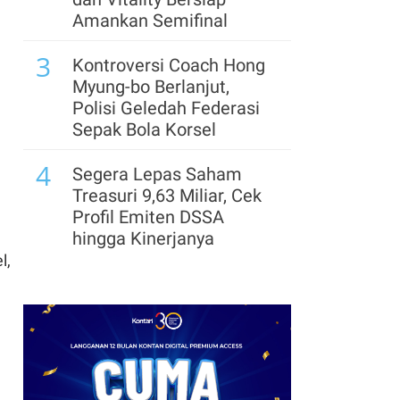
Jampidsus Febrie Lebih
Amankan Semifinal
dari 20 Pertanyaan
3
Terkait Kasus TPPU
Kontroversi Coach Hong
Myung-bo Berlanjut,
8
Peran Febrie Adriansyah
Polisi Geledah Federasi
di Kasus TPPU Belum
Sepak Bola Korsel
Dibuka, Ini Kata
4
Kejagung
Segera Lepas Saham
Treasuri 9,63 Miliar, Cek
Profil Emiten DSSA
hingga Kinerjanya
l,
5
Arsenal Perpanjang
Kerja Sama dengan
Emirates hingga 2033, Ini
Detail Kemitraannya
6
Klasemen Grup A Piala