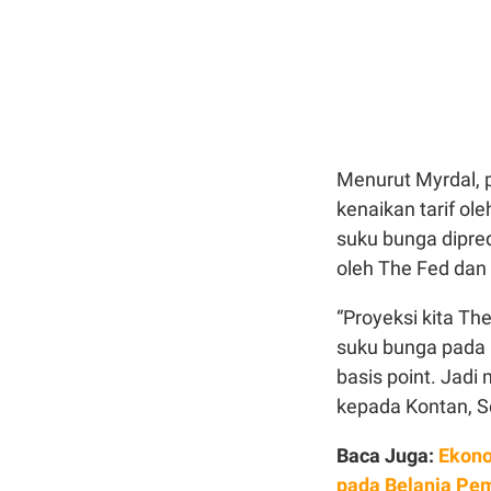
Menurut Myrdal, 
kenaikan tarif ol
suku bunga dipred
oleh The Fed dan
“Proyeksi kita T
suku bunga pada p
basis point. Jadi 
kepada Kontan, Se
Baca Juga:
Ekono
pada Belanja Pe