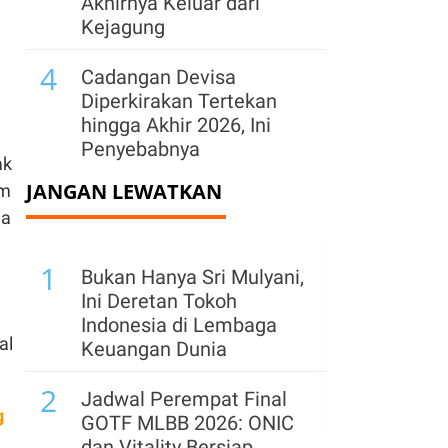
Akhirnya Keluar dari
Kejagung
4
Cadangan Devisa
Diperkirakan Tertekan
hingga Akhir 2026, Ini
Penyebabnya
ak
JANGAN LEWATKAN
5
im
BGN Pecat 66 Kepala
ga
Dapur MBG Secara Tak
Hormat, Siapkan SOP
1
Baru & Buka Kanal Aduan
Bukan Hanya Sri Mulyani,
Ini Deretan Tokoh
6
Bank Dunia Tunjuk Sri
Indonesia di Lembaga
Mulyani Pimpin
al
Keuangan Dunia
Penggalangan Dana
2
IDA22 Global
Jadwal Perempat Final
g
GOTF MLBB 2026: ONIC
7
Kejagung Cecar Eks
dan Vitality Bersiap