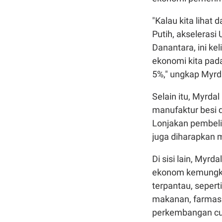
"Kalau kita lihat
Putih, akseleras
Danantara, ini k
ekonomi kita pada
5%," ungkap Myrd
Selain itu, Myrda
manufaktur besi d
Lonjakan pembeli
juga diharapkan
Di sisi lain, Myr
ekonom kemungkin
terpantau, sepert
makanan, farmasi
perkembangan cuk