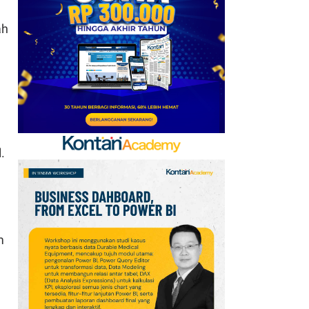
AFF 2026: Ini Skenario
Indonesia Lolos ke
ah
Semifinal
7
FIFA Akhirnya Cairkan
Hadiah Timnas Yordania
yang Tertunda 8 Bulan
8
Promo Alfamart Murah
.
Banget 7–13 Agustus
2026, Sunlight hingga
Bebelac Diskon
9
Promo JSM Superindo
m
7–9 Agustus 2026,
Minyak Goreng Rp37.900
hingga Buah Diskon 50%