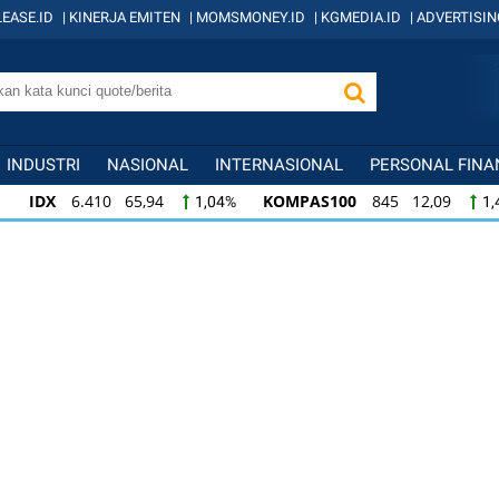
EASE.ID
|
KINERJA EMITEN
|
MOMSMONEY.ID
|
KGMEDIA.ID
|
ADVERTISIN
INDUSTRI
NASIONAL
INTERNASIONAL
PERSONAL FINA
IDX
6.410 65,94
KOMPAS100
845 12,09
1,04%
1,
KOMPAS100
845 12,09
LQ45
640 9,44
1,45%
1,5
LQ45
640 9,44
ISSI
222 2,82
IDX3
1,50%
1,29%