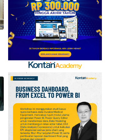
6
Promo Super Hemat
Indomaret 6–19 Agustus
2026, Diskon Kebutuhan
Rumah hingga 40%
7
Promo Superindo 6–12
Agustus 2026
Jabodetabek &
Palembang, Diskon
Melon Fujisawa 45%
8
Prediksi Persib vs
Persebaya di Final Piala
Presiden 2026: Susunan
Pemain & Skor
9
Jadwal Persija vs Arema