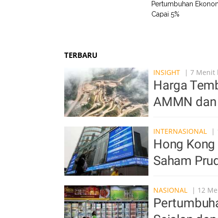
Pertumbuhan Ekonom
Capai 5%
TERBARU
INSIGHT
| 7 Menit 
Harga Temb
AMMN dan 
INTERNASIONAL
| 
Hong Kong K
Saham Prude
NASIONAL
| 12 Men
Pertumbuha