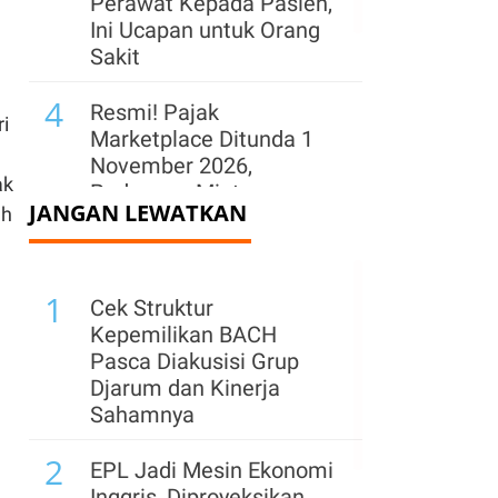
Perawat Kepada Pasien,
Ini Ucapan untuk Orang
Sakit
4
Resmi! Pajak
i
Marketplace Ditunda 1
November 2026,
ak
Pedagang Minta
JANGAN LEWATKAN
ah
Kepastian Aturan
5
Ruang Fiskal Menyempit,
1
Mesin Pertumbuhan
Cek Struktur
Ekonomi Berisiko
Kepemilikan BACH
Kehilangan Tenaga
Pasca Diakusisi Grup
Djarum dan Kinerja
Sahamnya
2
EPL Jadi Mesin Ekonomi
Inggris, Diproyeksikan