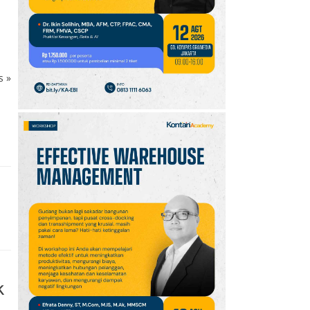
FC Perebutan Juara 3
Piala Presiden 2026,
Kick-off Sore Ini
10
Oppo A7 Pro Max Rilis
ks
»
dengan Baterai 10.000
mAh, Terbesar
Sepanjang Sejarah Oppo
k