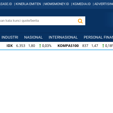
EASE.ID
|
KINERJA EMITEN
|
MOMSMONEY.ID
|
KGMEDIA.ID
|
ADVERTISIN
INDUSTRI
NASIONAL
INTERNASIONAL
PERSONAL FINA
IDX
6.353 1,80
KOMPAS100
837 1,47
0,03%
0,18
KOMPAS100
837 1,47
LQ45
635 0,55
0,18%
0,09
LQ45
635 0,55
ISSI
220 -0,26
IDX
0,09%
-0,12%