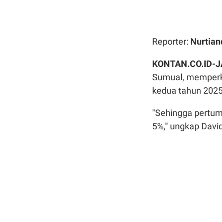
Reporter:
Nurtian
KONTAN.CO.ID-
Sumual, memperk
kedua tahun 2025
"Sehingga pertum
5%," ungkap David