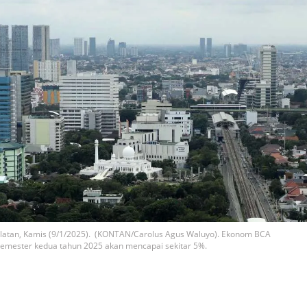
Selatan, Kamis (9/1/2025). (KONTAN/Carolus Agus Waluyo). Ekonom BCA
mester kedua tahun 2025 akan mencapai sekitar 5%.