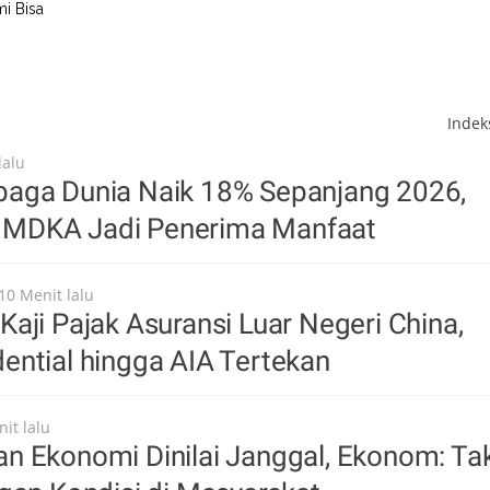
i Bisa
Inde
lalu
aga Dunia Naik 18% Sepanjang 2026,
MDKA Jadi Penerima Manfaat
10 Menit lalu
aji Pajak Asuransi Luar Negeri China,
ntial hingga AIA Tertekan
it lalu
n Ekonomi Dinilai Janggal, Ekonom: Ta