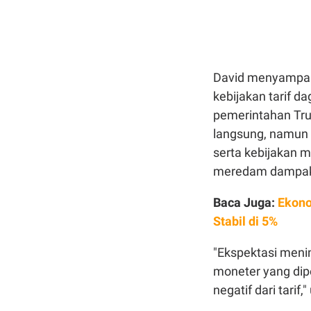
David menyampaik
kebijakan tarif d
pemerintahan Tr
langsung, namun 
serta kebijakan m
meredam dampak ne
Baca Juga:
Ekono
Stabil di 5%
"Ekspektasi menin
moneter yang dip
negatif dari tarif,"