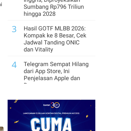
i
Sumbang Rp796 Triliun
hingga 2028
3
Hasil GOTF MLBB 2026:
Kompak ke 8 Besar, Cek
Jadwal Tanding ONIC
dan Vitality
4
Telegram Sempat Hilang
dari App Store, Ini
Penjelasan Apple dan
Durov
5
Link dan Syarat
Dokumen Pendaftaran
Pandang Istana untuk
Ikut Upacara HUT Ke-81
RI