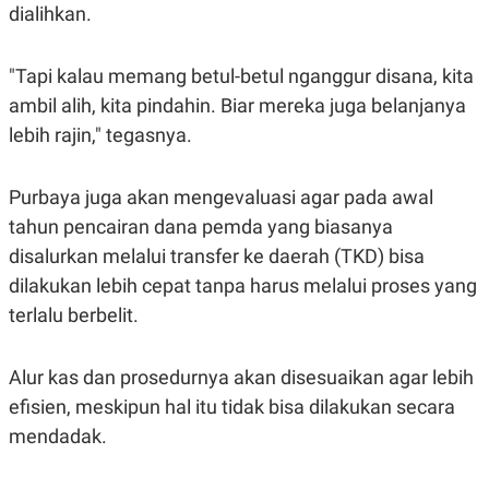
S
A
dialihkan.
A
G
T
E
D
S
"Tapi kalau memang betul-betul nganggur disana, kita
A
T
ambil alih, kita pindahin. Biar mereka juga belanjanya
A
lebih rajin," tegasnya.
K
L
O
I
N
P
T
S
Purbaya juga akan mengevaluasi agar pada awal
A
U
tahun pencairan dana pemda yang biasanya
N
S
T
disalurkan melalui transfer ke daerah (TKD) bisa
V
dilakukan lebih cepat tanpa harus melalui proses yang
terlalu berbelit.
JARINGAN
K
P
Alur kas dan prosedurnya akan disesuaikan agar lebih
O
R
efisien, meskipun hal itu tidak bisa dilakukan secara
N
E
T
S
mendadak.
A
S
N
R
A
E