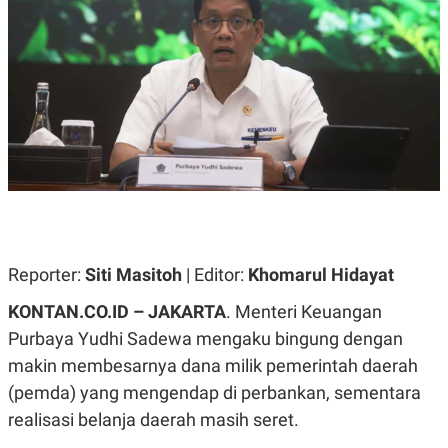
A
A
S
L
I
K
I
E
N
U
D
A
U
N
S
G
T
A
R
N
I
P
I
E
N
L
T
U
E
Reporter:
Siti Masitoh
| Editor:
Khomarul Hidayat
A
R
N
N
G
A
KONTAN.CO.ID – JAKARTA
. Menteri Keuangan
U
S
Purbaya Yudhi Sadewa mengaku bingung dengan
S
I
A
O
makin membesarnya dana milik pemerintah daerah
H
N
A
A
(pemda) yang mengendap di perbankan, sementara
L
realisasi belanja daerah masih seret.
P
R
E
E