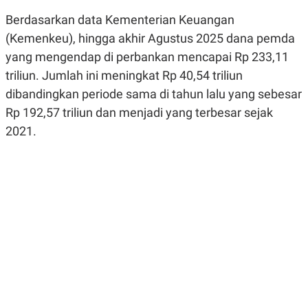
R
G
Berdasarkan data Kementerian Keuangan
S
I
O
O
(Kemenkeu), hingga akhir Agustus 2025 dana pemda
N
N
A
A
yang mengendap di perbankan mencapai Rp 233,11
L
L
triliun. Jumlah ini meningkat Rp 40,54 triliun
F
I
dibandingkan periode sama di tahun lalu yang sebesar
N
A
Rp 192,57 triliun dan menjadi yang terbesar sejak
N
2021.
C
E
Y
C
A
A
N
R
G
I
T
T
E
A
R
H
.
U
.
.
K
L
E
I
S
F