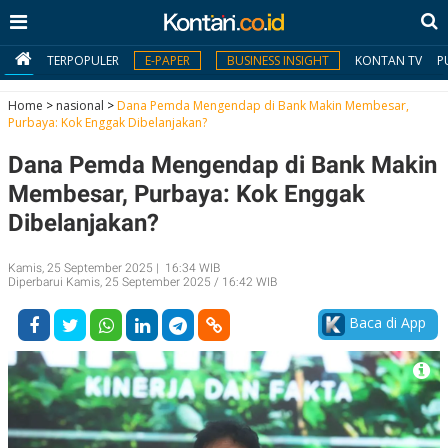
TERPOPULER
E-PAPER
BUSINESS INSIGHT
KONTAN TV
P
Home
>
nasional
>
Dana Pemda Mengendap di Bank Makin Membesar,
Purbaya: Kok Enggak Dibelanjakan?
MY
Dana Pemda Mengendap di Bank Makin
KONTAN
Membesar, Purbaya: Kok Enggak
Daftar
Dibelanjakan?
Masuk
Kamis, 25 September 2025 | 16:34 WIB
Diperbarui Kamis, 25 September 2025 / 16:42 WIB
BERITA
Baca di App
I
N
N
A
V
S
E
I
S
O
T
N