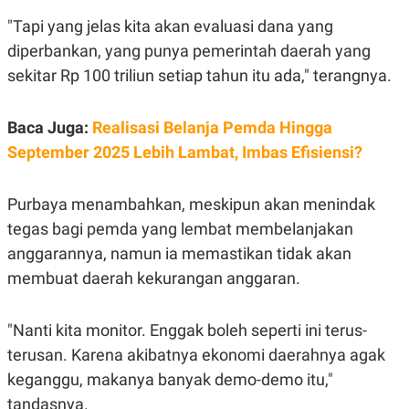
C
L
A
E
"Tapi yang jelas kita akan evaluasi dana yang
D
A
E
S
diperbankan, yang punya pemerintah daerah yang
M
E
sekitar Rp 100 triliun setiap tahun itu ada," terangnya.
Y
.
I
D
Baca Juga:
Realisasi Belanja Pemda Hingga
L
K
A
I
September 2025 Lebih Lambat, Imbas Efisiensi?
N
N
G
E
G
R
Purbaya menambahkan, meskipun akan menindak
A
J
N
A
tegas bagi pemda yang lembat membelanjakan
A
E
N
M
anggarannya, namun ia memastikan tidak akan
C
I
membuat daerah kekurangan anggaran.
E
T
T
E
A
N
K
"Nanti kita monitor. Enggak boleh seperti ini terus-
E
A
terusan. Karena akibatnya ekonomi daerahnya agak
P
D
A
V
keganggu, makanya banyak demo-demo itu,"
P
E
tandasnya.
E
R