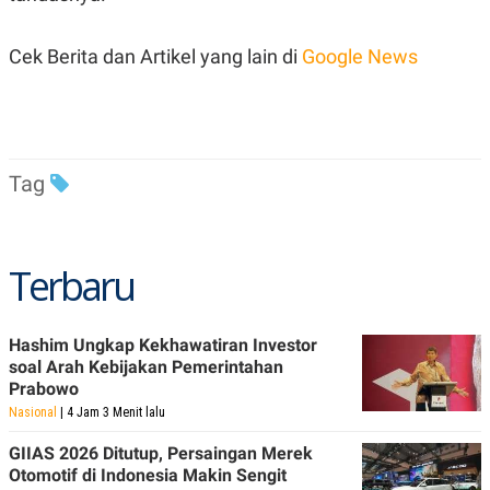
R
T
I
S
Cek Berita dan Artikel yang lain di
Google News
I
N
G
K
G
M
E
Tag
D
I
A
.
I
Terbaru
D
Hashim Ungkap Kekhawatiran Investor
SITEMAP
PROFILE
TERM
soal Arah Kebijakan Pemerintahan
OF
Prabowo
USE
Nasional
| 4 Jam 3 Menit lalu
PEDOMAN
PEMBERITAAN
GIIAS 2026 Ditutup, Persaingan Merek
SIBER
Otomotif di Indonesia Makin Sengit
PRIVACY