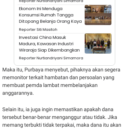
Reporter Nurtiandriyani Simamora
A
I
S
V
Ekonom Ini Menduga
K
E
Konsumsi Rumah Tangga
E
M
Ditopang Belanja Orang Kaya
E
Reporter Siti Masitoh
N
T
Investasi China Masuk
E
Madura, Kawasan Industri
R
I
Wiraraja Siap Dikembangkan
A
N
Reporter Nurtiandriyani Simamora
L
Maka itu, Purbaya menyebut, pihaknya akan segera
E
S
memonitor terkait hambatan dan persoalan yang
T
A
membuat pemda lambat membelanjakan
R
anggarannya.
I
KANAL
Selain itu, ia juga ingin memastikan apakah dana
tersebut benar-benar menganggur atau tidak. Jika
P
I
memang terbukti tidak terpakai, maka dana itu akan
U
M