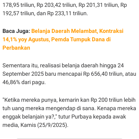
E
178,95 triliun, Rp 203,42 triliun, Rp 201,31 triliun, Rp
R
192,57 triliun, dan Rp 233,11 triliun.
F
B
O
U
K
S
U
I
Baca Juga:
Belanja Daerah Melambat, Kontraksi
S
N
14,1% yoy Agustus, Pemda Tumpuk Dana di
E
S
Perbankan
S
I
N
S
Sementara itu, realisasi belanja daerah hingga 24
I
September 2025 baru mencapai Rp 656,40 triliun, atau
G
H
46,86% dari pagu.
T
S
B
T
E
"Ketika mereka punya, kemarin kan Rp 200 triliun lebih
O
L
C
A
tuh uang mereka mengendap di sana. Kenapa mereka
K
N
enggak belanjain ya?," tutur Purbaya kepada awak
S
J
E
A
media, Kamis (25/9/2025).
T
O
U
N
P