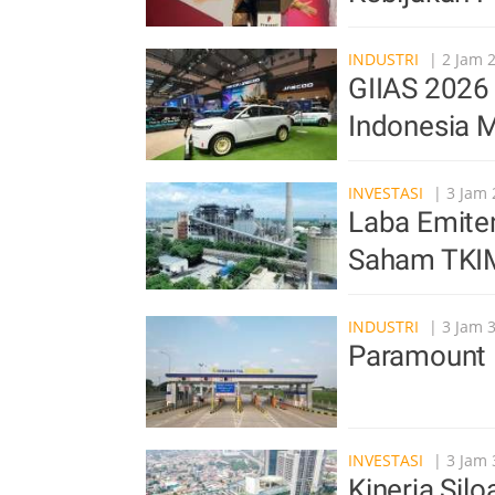
INDUSTRI
| 2 Jam 
GIIAS 2026 
Indonesia M
INVESTASI
| 3 Jam 
Laba Emite
Saham TKI
INDUSTRI
| 3 Jam 
Paramount 
INVESTASI
| 3 Jam 
Kinerja Sil