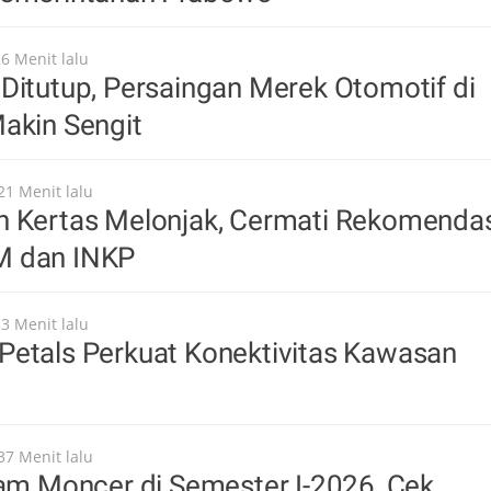
26 Menit lalu
Ditutup, Persaingan Merek Otomotif di
akin Sengit
21 Menit lalu
n Kertas Melonjak, Cermati Rekomenda
M dan INKP
33 Menit lalu
Petals Perkuat Konektivitas Kawasan
37 Menit lalu
oam Moncer di Semester I-2026, Cek