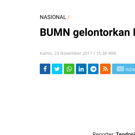
NASIONAL
/
BUMN gelontorkan R
Kamis, 23 November 2017 / 15:38 WIB
INDE
Reporter:
Teodos