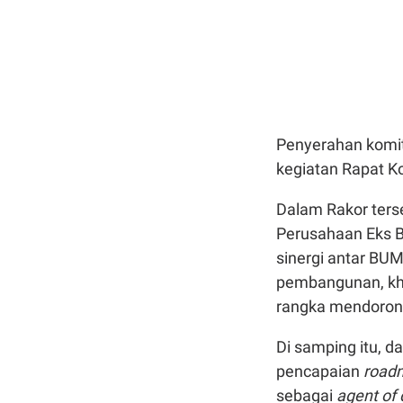
Penyerahan komit
kegiatan Rapat K
Dalam Rakor ters
Perusahaan Eks 
sinergi antar BU
pembangunan, khu
rangka mendorong
Di samping itu, 
pencapaian
road
sebagai
agent of