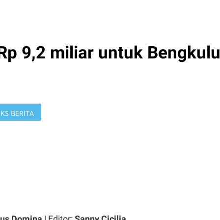
p 9,2 miliar untuk Bengkul
KS BERITA
ius Domina
| Editor:
Sanny Cicilia