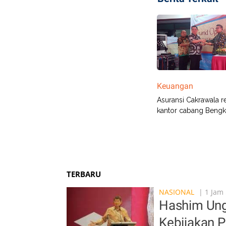
Keuangan
Asuransi Cakrawala 
kantor cabang Bengk
TERBARU
NASIONAL
| 1 Jam 
Hashim Ung
Kebijakan 