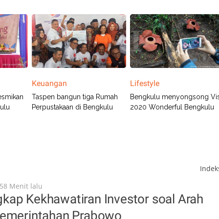
Keuangan
Lifestyle
resmikan
Taspen bangun tiga Rumah
Bengkulu menyongsong Vis
ulu
Perpustakaan di Bengkulu
2020 Wonderful Bengkulu
Inde
58 Menit lalu
kap Kekhawatiran Investor soal Arah
Pemerintahan Prabowo