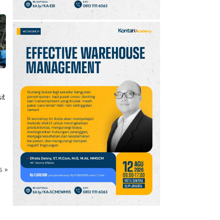
it
ks
»