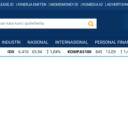
EASE.ID
|
KINERJA EMITEN
|
MOMSMONEY.ID
|
KGMEDIA.ID
|
ADVERTISIN
INDUSTRI
NASIONAL
INTERNASIONAL
PERSONAL FINA
IDX
6.410 65,94
KOMPAS100
845 12,09
1,04%
1,
KOMPAS100
845 12,09
LQ45
640 9,44
1,45%
1,5
LQ45
640 9,44
ISSI
222 2,82
IDX3
1,50%
1,29%