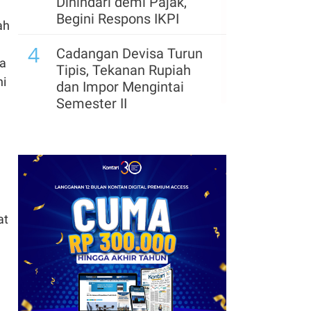
Dihindari demi Pajak,
Begini Respons IKPI
ah
4
Cadangan Devisa Turun
sa
Tipis, Tekanan Rupiah
hi
dan Impor Mengintai
Semester II
at