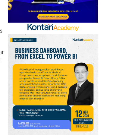
s
ut
i