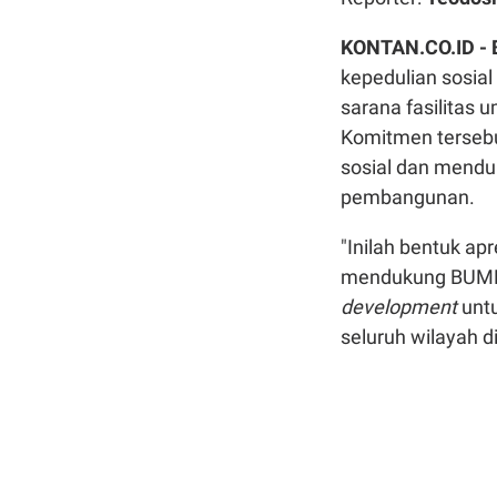
KONTAN.CO.ID -
kepedulian sosial 
sarana fasilitas 
Komitmen tersebu
sosial dan mend
pembangunan.
"Inilah bentuk ap
mendukung BUMN 
development
unt
seluruh wilayah di