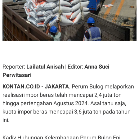
A
A
S
L
I
K
I
E
N
U
D
A
U
N
S
G
T
A
R
N
I
P
I
Reporter:
Lailatul Anisah
| Editor:
Anna Suci
E
N
Perwitasari
L
T
U
E
A
R
KONTAN.CO.ID - JAKARTA
. Perum Bulog melaporkan
N
N
realisasi impor beras telah mencapai 2,4 juta ton
G
A
U
S
hingga pertengahan Agustus 2024. Asal tahu saja,
S
I
A
O
kuota impor beras mencapai 3,6 juta ton pada tahun
H
N
ini.
A
A
L
P
R
Kadiv Hubungan Kelembagaan Perum Bulog Epi
E
E