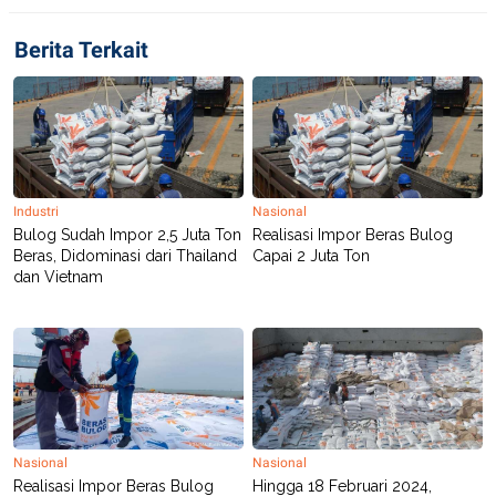
C
L
A
E
D
A
Berita Terkait
E
S
M
E
Y
.
I
D
L
K
A
I
N
N
G
E
Industri
Nasional
G
R
Bulog Sudah Impor 2,5 Juta Ton
Realisasi Impor Beras Bulog
A
J
Beras, Didominasi dari Thailand
Capai 2 Juta Ton
N
A
dan Vietnam
A
E
N
M
C
I
E
T
T
E
A
N
K
E
A
P
D
A
V
Nasional
Nasional
P
E
Realisasi Impor Beras Bulog
Hingga 18 Februari 2024,
E
R