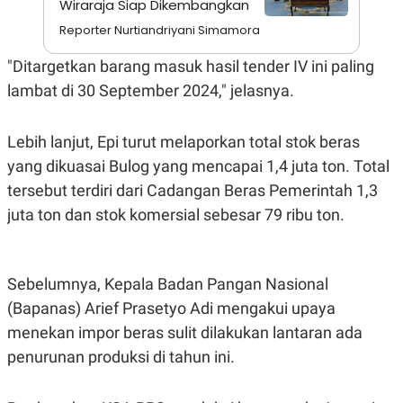
Wiraraja Siap Dikembangkan
A
I
S
V
Reporter Nurtiandriyani Simamora
K
E
E
M
"Ditargetkan barang masuk hasil tender IV ini paling
E
lambat di 30 September 2024," jelasnya.
N
T
E
R
Lebih lanjut, Epi turut melaporkan total stok beras
I
yang dikuasai Bulog yang mencapai 1,4 juta ton. Total
A
N
tersebut terdiri dari Cadangan Beras Pemerintah 1,3
L
juta ton dan stok komersial sebesar 79 ribu ton.
E
S
T
A
R
Sebelumnya, Kepala Badan Pangan Nasional
I
(Bapanas) Arief Prasetyo Adi mengakui upaya
menekan impor beras sulit dilakukan lantaran ada
KANAL
penurunan produksi di tahun ini.
P
I
U
M