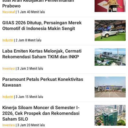
soal Arah Kebijakan Pemerintahan
POLICY
Prabowo
Nasional
| 1 Jam 40 Menit lalu
GIIAS 2026 Ditutup, Persaingan Merek
Otomotif di Indonesia Makin Sengit
Industri
| 2 Jam 8 Menit lalu
Laba Emiten Kertas Melonjak, Cermati
Rekomendasi Saham TKIM dan INKP
Investasi
| 3 Jam 3 Menit lalu
Paramount Petals Perkuat Konektivitas
Kawasan
Industri
| 3 Jam 15 Menit lalu
Kinerja Siloam Moncer di Semester I-
2026, Cek Prospek dan Rekomendasi
Saham SILO
Investasi
| 3 Jam 20 Menit lalu