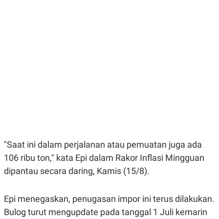
E
E
H
S
A
T
T
Y
A
L
N
E
E
A
N
N
G
A
L
L
I
I
S
S
H
I
S
E
K
X
O
E
L
C
O
"Saat ini dalam perjalanan atau pemuatan juga ada
U
M
106 ribu ton," kata Epi dalam Rakor Inflasi Mingguan
T
I
dipantau secara daring, Kamis (15/8).
V
E
C
O
Epi menegaskan, penugasan impor ini terus dilakukan.
R
Bulog turut mengupdate pada tanggal 1 Juli kemarin
N