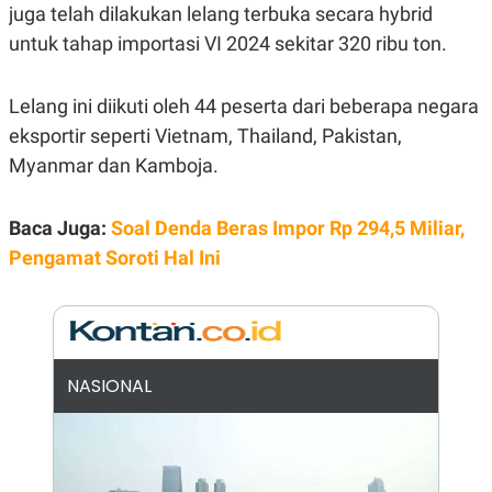
E
juga telah dilakukan lelang terbuka secara hybrid
R
untuk tahap importasi VI 2024 sekitar 320 ribu ton.
F
B
O
U
K
S
U
I
Lelang ini diikuti oleh 44 peserta dari beberapa negara
S
N
eksportir seperti Vietnam, Thailand, Pakistan,
E
S
Myanmar dan Kamboja.
S
I
N
Baca Juga:
Soal Denda Beras Impor Rp 294,5 Miliar,
S
I
Pengamat Soroti Hal Ini
G
H
T
S
B
T
E
O
L
C
A
NASIONAL
K
N
S
J
E
A
T
O
U
N
P