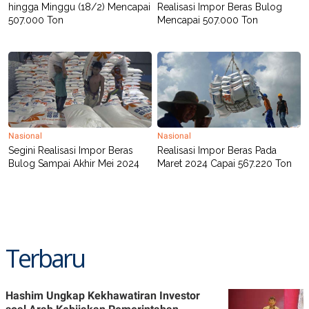
R
T
hingga Minggu (18/2) Mencapai
Realisasi Impor Beras Bulog
I
507.000 Ton
Mencapai 507.000 Ton
S
I
N
G
K
G
M
E
D
I
Nasional
Nasional
A
Segini Realisasi Impor Beras
Realisasi Impor Beras Pada
.
Bulog Sampai Akhir Mei 2024
Maret 2024 Capai 567.220 Ton
I
D
SITEMAP
PROFILE
TERM
OF
Terbaru
USE
PEDOMAN
PEMBERITAAN
SIBER
Hashim Ungkap Kekhawatiran Investor
PRIVACY