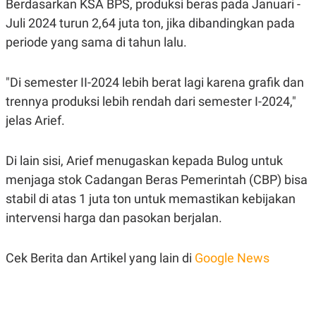
Berdasarkan KSA BPS, produksi beras pada Januari -
S
A
A
G
Juli 2024 turun 2,64 juta ton, jika dibandingkan pada
T
E
D
S
periode yang sama di tahun lalu.
A
T
A
"Di semester II-2024 lebih berat lagi karena grafik dan
K
L
trennya produksi lebih rendah dari semester I-2024,"
O
I
N
P
jelas Arief.
T
S
A
U
N
S
T
Di lain sisi, Arief menugaskan kepada Bulog untuk
V
menjaga stok Cadangan Beras Pemerintah (CBP) bisa
stabil di atas 1 juta ton untuk memastikan kebijakan
JARINGAN
intervensi harga dan pasokan berjalan.
K
P
O
R
Cek Berita dan Artikel yang lain di
Google News
N
E
T
S
A
S
N
R
A
E