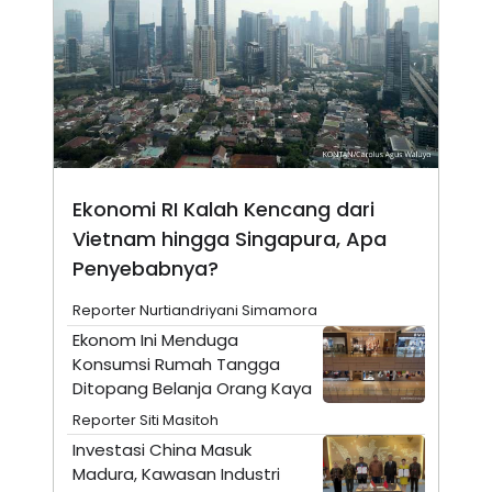
N
S
E
E
W
R
S
E
S
M
E
O
T
N
U
I
P
A
A
K
Ekonomi RI Kalah Kencang dari
D
I
V
L
Vietnam hingga Singapura, Apa
A
S
Penyebabnya?
K
O
Reporter Nurtiandriyani Simamora
R
P
Ekonom Ini Menduga
O
Konsumsi Rumah Tangga
R
A
Ditopang Belanja Orang Kaya
S
I
Reporter Siti Masitoh
K
N
Investasi China Masuk
I
A
Madura, Kawasan Industri
L
T