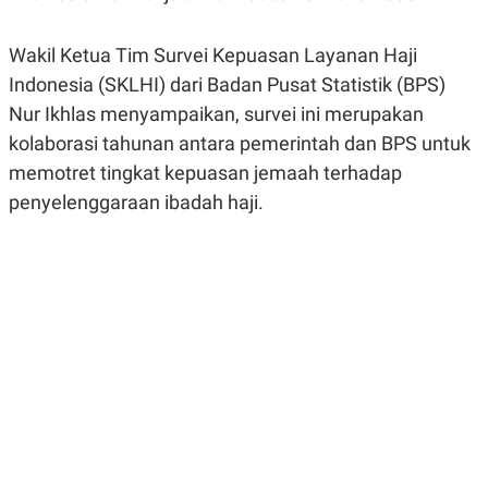
R
G
S
I
O
O
Wakil Ketua Tim Survei Kepuasan Layanan Haji
N
N
Indonesia (SKLHI) dari Badan Pusat Statistik (BPS)
A
A
L
L
Nur Ikhlas menyampaikan, survei ini merupakan
F
I
kolaborasi tahunan antara pemerintah dan BPS untuk
N
memotret tingkat kepuasan jemaah terhadap
A
N
penyelenggaraan ibadah haji.
C
E
Y
C
A
A
N
R
G
I
T
T
E
A
R
H
.
U
.
.
K
L
E
I
S
F