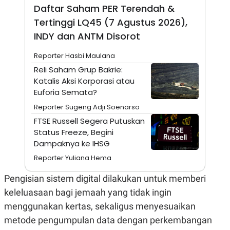
A
I
Daftar Saham PER Terendah &
S
V
K
E
Tertinggi LQ45 (7 Agustus 2026),
E
INDY dan ANTM Disorot
M
E
N
Reporter Hasbi Maulana
T
Reli Saham Grup Bakrie:
E
R
Katalis Aksi Korporasi atau
I
Euforia Semata?
A
N
Reporter Sugeng Adji Soenarso
L
FTSE Russell Segera Putuskan
E
Status Freeze, Begini
S
T
Dampaknya ke IHSG
A
R
Reporter Yuliana Hema
I
Pengisian sistem digital dilakukan untuk memberi
keleluasaan bagi jemaah yang tidak ingin
KANAL
menggunakan kertas, sekaligus menyesuaikan
P
I
metode pengumpulan data dengan perkembangan
U
M