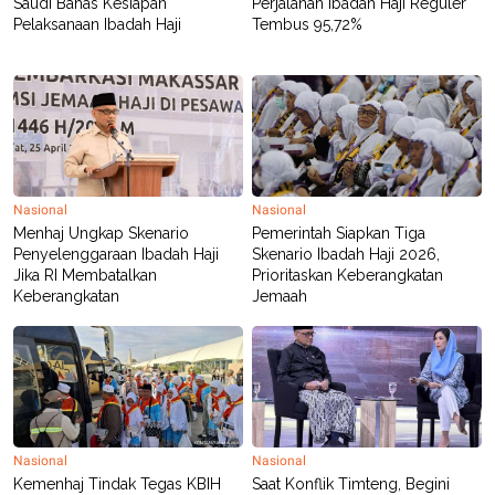
Saudi Bahas Kesiapan
Perjalanan Ibadah Haji Reguler
Pelaksanaan Ibadah Haji
Tembus 95,72%
Nasional
Nasional
Menhaj Ungkap Skenario
Pemerintah Siapkan Tiga
Penyelenggaraan Ibadah Haji
Skenario Ibadah Haji 2026,
Jika RI Membatalkan
Prioritaskan Keberangkatan
Keberangkatan
Jemaah
Nasional
Nasional
Kemenhaj Tindak Tegas KBIH
Saat Konflik Timteng, Begini