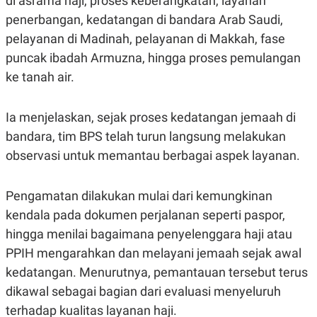
di asrama haji, proses keberangkatan, layanan
C
L
A
E
penerbangan, kedatangan di bandara Arab Saudi,
D
A
pelayanan di Madinah, pelayanan di Makkah, fase
E
S
M
E
puncak ibadah Armuzna, hingga proses pemulangan
Y
.
I
ke tanah air.
D
L
K
A
I
Ia menjelaskan, sejak proses kedatangan jemaah di
N
N
bandara, tim BPS telah turun langsung melakukan
G
E
G
R
observasi untuk memantau berbagai aspek layanan.
A
J
N
A
A
E
N
M
Pengamatan dilakukan mulai dari kemungkinan
C
I
kendala pada dokumen perjalanan seperti paspor,
E
T
T
E
hingga menilai bagaimana penyelenggara haji atau
A
N
K
PPIH mengarahkan dan melayani jemaah sejak awal
E
A
kedatangan. Menurutnya, pemantauan tersebut terus
P
D
A
V
dikawal sebagai bagian dari evaluasi menyeluruh
P
E
terhadap kualitas layanan haji.
E
R