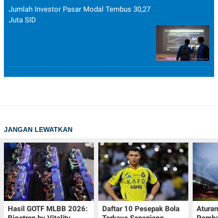
Jumlah Investor Pasar Modal Tembus 30,27
Juta SID
JANGAN LEWATKAN
Hasil GOTF MLBB 2026:
Daftar 10 Pesepak Bola
Aturan
Bigetron by Vitality
Terkaya Sepanjang
Pemba