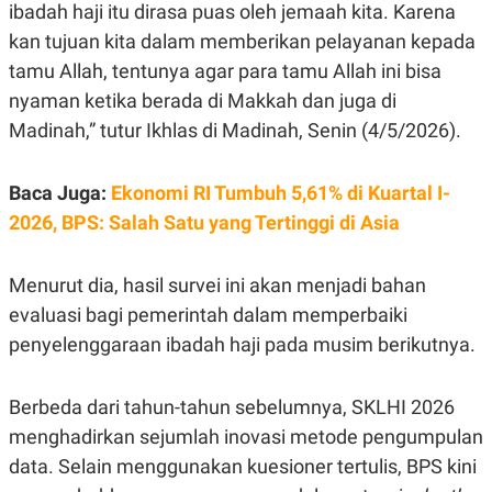
E
ibadah haji itu dirasa puas oleh jemaah kita. Karena
R
kan tujuan kita dalam memberikan pelayanan kepada
F
B
tamu Allah, tentunya agar para tamu Allah ini bisa
O
U
K
S
nyaman ketika berada di Makkah dan juga di
U
I
S
N
Madinah,” tutur Ikhlas di Madinah, Senin (4/5/2026).
E
S
S
Baca Juga:
Ekonomi RI Tumbuh 5,61% di Kuartal I-
I
N
2026, BPS: Salah Satu yang Tertinggi di Asia
S
I
G
H
Menurut dia, hasil survei ini akan menjadi bahan
T
evaluasi bagi pemerintah dalam memperbaiki
S
B
penyelenggaraan ibadah haji pada musim berikutnya.
T
E
O
L
C
A
K
N
Berbeda dari tahun-tahun sebelumnya, SKLHI 2026
S
J
E
A
menghadirkan sejumlah inovasi metode pengumpulan
T
O
data. Selain menggunakan kuesioner tertulis, BPS kini
U
N
P