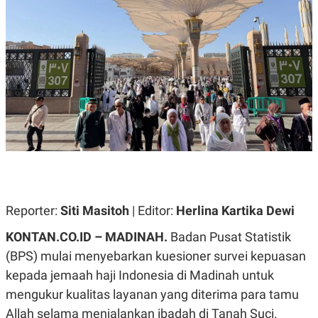
A
A
S
L
I
K
I
E
N
U
D
A
U
N
S
G
T
A
R
N
I
P
I
E
N
L
T
U
E
A
R
N
N
Reporter:
Siti Masitoh
| Editor:
Herlina Kartika Dewi
G
A
U
S
KONTAN.CO.ID – MADINAH.
Badan Pusat Statistik
S
I
A
O
(BPS) mulai menyebarkan kuesioner survei kepuasan
H
N
kepada jemaah haji Indonesia di Madinah untuk
A
A
L
mengukur kualitas layanan yang diterima para tamu
P
R
Allah selama menjalankan ibadah di Tanah Suci.
E
E