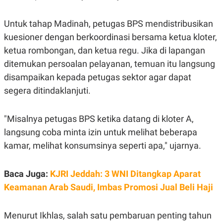
R
T
I
S
Untuk tahap Madinah, petugas BPS mendistribusikan
I
kuesioner dengan berkoordinasi bersama ketua kloter,
N
G
ketua rombongan, dan ketua regu. Jika di lapangan
K
ditemukan persoalan pelayanan, temuan itu langsung
G
M
disampaikan kepada petugas sektor agar dapat
E
D
segera ditindaklanjuti.
I
A
.
"Misalnya petugas BPS ketika datang di kloter A,
I
D
langsung coba minta izin untuk melihat beberapa
kamar, melihat konsumsinya seperti apa," ujarnya.
SITEMAP
PROFILE
TERM
Baca Juga:
KJRI Jeddah: 3 WNI Ditangkap Aparat
OF
USE
Keamanan Arab Saudi, Imbas Promosi Jual Beli Haji
PEDOMAN
PEMBERITAAN
SIBER
Menurut Ikhlas, salah satu pembaruan penting tahun
PRIVACY