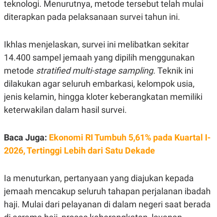
teknologi. Menurutnya, metode tersebut telah mulai
S
A
A
G
diterapkan pada pelaksanaan survei tahun ini.
T
E
D
S
A
T
Ikhlas menjelaskan, survei ini melibatkan sekitar
A
14.400 sampel jemaah yang dipilih menggunakan
K
L
metode
stratified multi-stage sampling.
Teknik ini
O
I
N
P
dilakukan agar seluruh embarkasi, kelompok usia,
T
S
A
U
jenis kelamin, hingga kloter keberangkatan memiliki
N
S
T
keterwakilan dalam hasil survei.
V
Baca Juga:
Ekonomi RI Tumbuh 5,61% pada Kuartal I-
JARINGAN
2026, Tertinggi Lebih dari Satu Dekade
K
P
O
R
Ia menuturkan, pertanyaan yang diajukan kepada
N
E
T
S
jemaah mencakup seluruh tahapan perjalanan ibadah
A
S
haji. Mulai dari pelayanan di dalam negeri saat berada
N
R
A
E