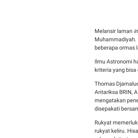
Melansir laman
i
Muhammadiyah. Se
beberapa ormas l
Ilmu Astronomi 
kriteria yang bis
Thomas Djamaluddi
Antariksa BRIN, 
mengatakan penen
disepakati bersa
Rukyat memerluka
rukyat keliru. Hi