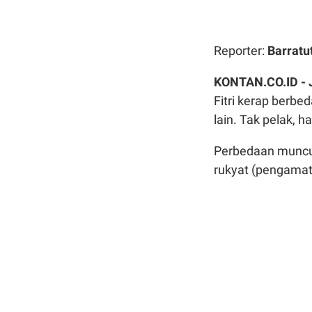
Reporter:
Barratu
KONTAN.CO.ID -
Fitri kerap berb
lain. Tak pelak, h
Perbedaan muncul
rukyat (pengamata