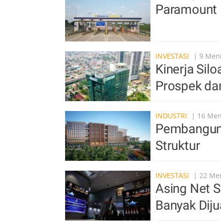
Paramount 
INVESTASI
| 9 Meni
Kinerja Sil
Prospek da
INDUSTRI
| 16 Meni
Pembangun
Struktur
INVESTASI
| 22 Men
Asing Net S
Banyak Diju