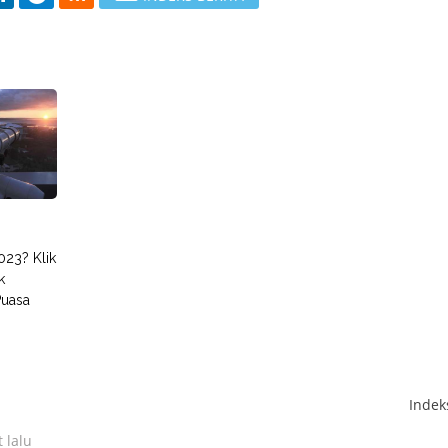
23? Klik
k
Puasa
Inde
 lalu