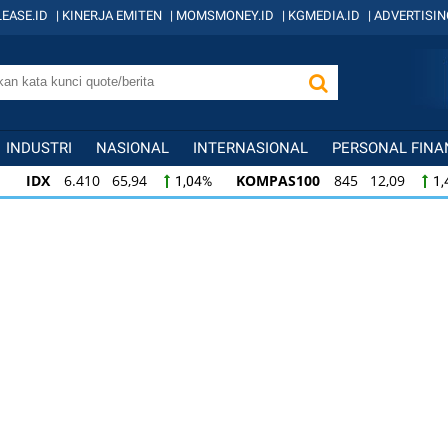
EASE.ID
|
KINERJA EMITEN
|
MOMSMONEY.ID
|
KGMEDIA.ID
|
ADVERTISIN
INDUSTRI
NASIONAL
INTERNASIONAL
PERSONAL FINA
IDX
6.410 65,94
KOMPAS100
845 12,09
1,04%
1,
KOMPAS100
845 12,09
LQ45
640 9,44
1,45%
1,5
LQ45
640 9,44
ISSI
222 2,82
IDX3
1,50%
1,29%