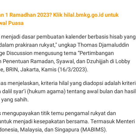
n 1 Ramadhan 2023? Klik hilal.bmkg.go.id untuk
Awal Puasa
a menjadi dasar pembuatan kalender berbasis hisab yang
dalam prakiraan rukyat," ungkap Thomas Djamaluddin
ge Discussion mengusung tema “Pertimbangan
 Penentuan Ramadan, Syawal, dan Dzuhijjah di Lobby
e, BRIN, Jakarta, Kamis (16/3/2023).
s menjelaskan, kriteria hilal yang diadopsi adalah kriter
dalil syar’i (hukum agama) tentang awal bulan dan hasil
 yang sahih.
rus mengupayakan titik temu pengamal rukyat dan
untuk menjadi kesepakatan bersama. Termasuk Menteri
donesia, Malaysia, dan Singapura (MABIMS).