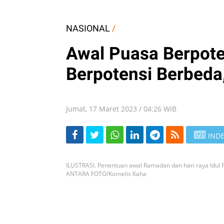
NASIONAL
/
Awal Puasa Berpote
Berpotensi Berbeda,
Jumat, 17 Maret 2023 / 04:26 WIB
INDE
ILUSTRASI. Penentuan awal Ramadan dan hari raya Idul 
ANTARA FOTO/Kornelis Kaha