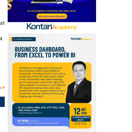
at
,4
a