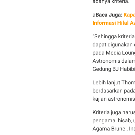
adanya kriteria.
a
Baca Juga:
Kapa
Informasi Hilal 
“Sehingga kriteri
dapat digunakan 
pada Media Loun
Astronomis dalam
Gedung BJ Habibi
Lebih lanjut Thoma
berdasarkan pada 
kajian astronomis
Kriteria juga ha
pengamal hisab, 
Agama Brunei, In