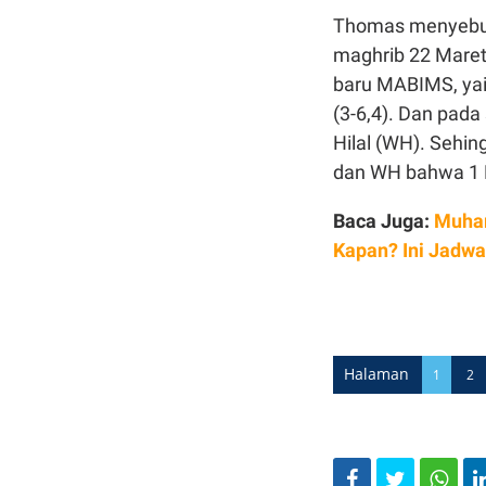
Thomas menyebut
maghrib 22 Maret 
baru MABIMS, yait
(3-6,4). Dan pad
Hilal (WH). Sehin
dan WH bahwa 1 
Baca Juga:
Muham
Kapan? Ini Jadwa
Halaman
1
2