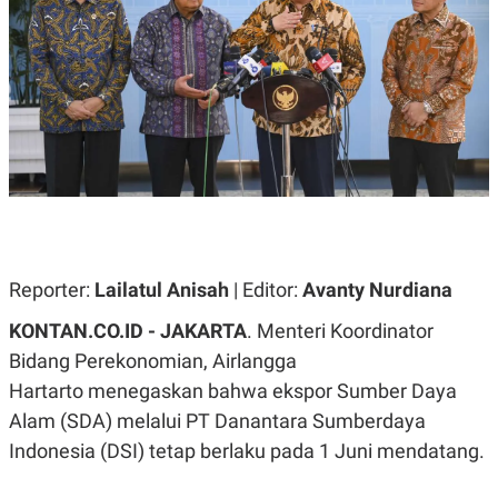
A
A
S
L
I
K
I
E
N
U
D
A
U
N
S
G
T
A
R
N
I
P
I
E
N
L
T
U
E
Reporter:
Lailatul Anisah
| Editor:
Avanty Nurdiana
A
R
N
N
KONTAN.CO.ID - JAKARTA
. Menteri Koordinator
G
A
U
S
Bidang Perekonomian, Airlangga
S
I
Hartarto menegaskan bahwa ekspor Sumber Daya
A
O
H
N
Alam (SDA) melalui PT Danantara Sumberdaya
A
A
L
Indonesia (DSI) tetap berlaku pada 1 Juni mendatang.
P
R
E
E