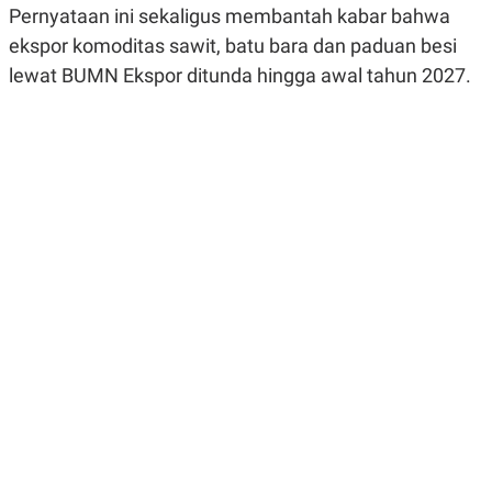
R
G
Pernyataan ini sekaligus membantah kabar bahwa
S
I
ekspor komoditas sawit, batu bara dan paduan besi
O
O
N
N
lewat BUMN Ekspor ditunda hingga awal tahun 2027.
A
A
L
L
F
I
N
A
N
C
E
Y
C
A
A
N
R
G
I
T
T
E
A
R
H
.
U
.
.
K
L
E
I
S
F