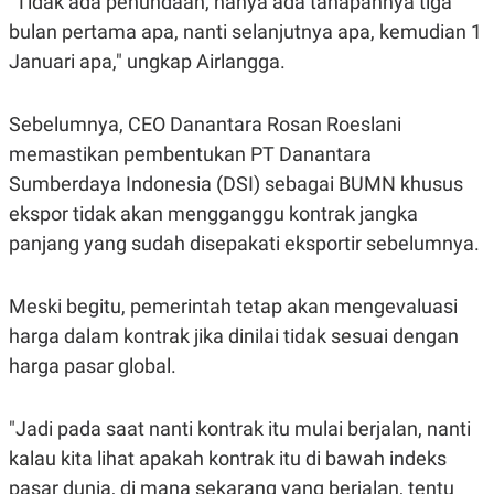
"Tidak ada penundaan, hanya ada tahapannya tiga
A
I
S
V
bulan pertama apa, nanti selanjutnya apa, kemudian 1
K
E
Januari apa," ungkap Airlangga.
E
M
E
N
Sebelumnya, CEO Danantara Rosan Roeslani
T
E
memastikan pembentukan PT Danantara
R
Sumberdaya Indonesia (DSI) sebagai BUMN khusus
I
A
ekspor tidak akan mengganggu kontrak jangka
N
panjang yang sudah disepakati eksportir sebelumnya.
L
E
S
T
Meski begitu, pemerintah tetap akan mengevaluasi
A
harga dalam kontrak jika dinilai tidak sesuai dengan
R
I
harga pasar global.
KANAL
"Jadi pada saat nanti kontrak itu mulai berjalan, nanti
kalau kita lihat apakah kontrak itu di bawah indeks
P
I
U
M
pasar dunia, di mana sekarang yang berjalan, tentu