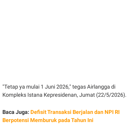
E
E
H
S
A
T
T
Y
A
L
N
E
E
A
N
N
G
A
L
L
I
I
S
S
H
I
S
E
K
X
O
E
L
"Tetap ya mulai 1 Juni 2026," tegas Airlangga di
C
O
U
M
Kompleks Istana Kepresidenan, Jumat (22/5/2026).
T
I
V
Baca Juga:
Defisit Transaksi Berjalan dan NPI RI
E
C
Berpotensi Memburuk pada Tahun Ini
O
R
N