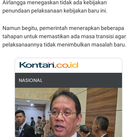
E
Airlangga menegaskan tidak ada kebijakan
R
penundaan pelaksanaan kebijakan baru ini.
F
B
O
U
K
S
Namun begitu, pemerintah menerapkan beberapa
U
I
S
N
tahapan untuk memastikan ada masa transisi agar
E
S
pelaksanaannya tidak menimbulkan masalah baru.
S
I
N
S
I
G
H
NASIONAL
T
S
B
T
E
O
L
C
A
K
N
S
J
E
A
T
O
U
N
P