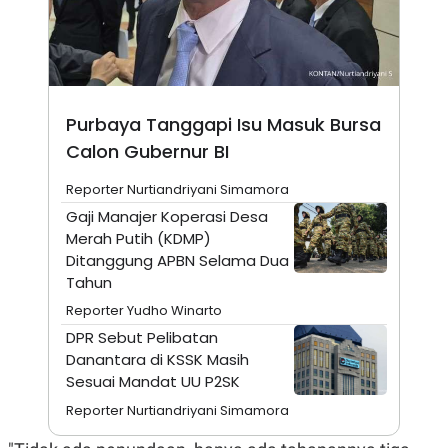
N
S
E
E
W
R
S
E
S
M
E
O
T
N
Purbaya Tanggapi Isu Masuk Bursa
U
I
P
A
Calon Gubernur BI
A
K
Reporter Nurtiandriyani Simamora
D
I
V
L
Gaji Manajer Koperasi Desa
A
Merah Putih (KDMP)
S
K
Ditanggung APBN Selama Dua
O
Tahun
R
P
Reporter Yudho Winarto
O
R
DPR Sebut Pelibatan
A
Danantara di KSSK Masih
S
Sesuai Mandat UU P2SK
I
K
N
Reporter Nurtiandriyani Simamora
I
A
L
T