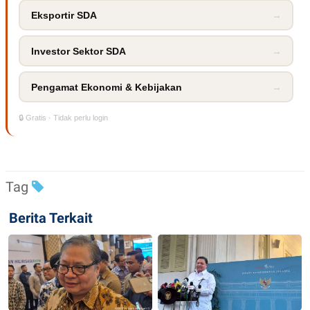
R
T
Eksportir SDA
→
I
S
I
N
Investor Sektor SDA
→
G
K
Pengamat Ekonomi & Kebijakan
→
G
M
E
🔒 Gratis · Tidak perlu login
D
I
A
.
I
D
Tag
Berita Terkait
SITEMAP
PROFILE
TERM
OF
USE
PEDOMAN
PEMBERITAAN
SIBER
PRIVACY