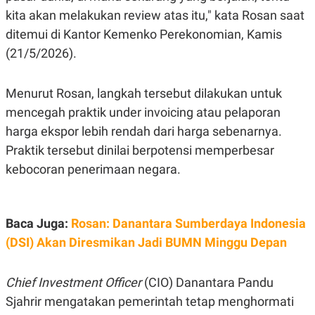
S
A
kita akan melakukan review atas itu," kata Rosan saat
A
G
T
E
ditemui di Kantor Kemenko Perekonomian, Kamis
D
S
A
(21/5/2026).
T
A
K
L
Menurut Rosan, langkah tersebut dilakukan untuk
O
I
mencegah praktik under invoicing atau pelaporan
N
P
T
S
harga ekspor lebih rendah dari harga sebenarnya.
A
U
N
S
Praktik tersebut dinilai berpotensi memperbesar
T
kebocoran penerimaan negara.
V
JARINGAN
Baca Juga:
Rosan: Danantara Sumberdaya Indonesia
K
P
(DSI) Akan Diresmikan Jadi BUMN Minggu Depan
O
R
N
E
T
S
Chief Investment Officer
(CIO) Danantara Pandu
A
S
N
R
Sjahrir mengatakan pemerintah tetap menghormati
A
E