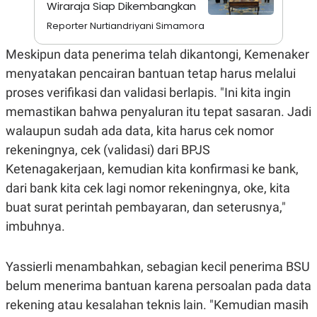
S
A
Wiraraja Siap Dikembangkan
A
G
Reporter Nurtiandriyani Simamora
T
E
D
S
A
Meskipun data penerima telah dikantongi, Kemenaker
T
menyatakan pencairan bantuan tetap harus melalui
A
K
L
proses verifikasi dan validasi berlapis. "Ini kita ingin
O
I
memastikan bahwa penyaluran itu tepat sasaran. Jadi
N
P
T
S
walaupun sudah ada data, kita harus cek nomor
A
U
N
S
rekeningnya, cek (validasi) dari BPJS
T
Ketenagakerjaan, kemudian kita konfirmasi ke bank,
V
dari bank kita cek lagi nomor rekeningnya, oke, kita
buat surat perintah pembayaran, dan seterusnya,"
JARINGAN
imbuhnya.
K
P
O
R
N
E
Yassierli menambahkan, sebagian kecil penerima BSU
T
S
belum menerima bantuan karena persoalan pada data
A
S
N
R
rekening atau kesalahan teknis lain. "Kemudian masih
A
E