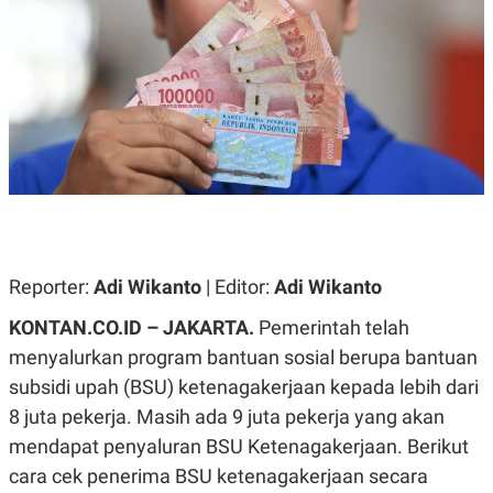
A
A
S
L
I
K
I
E
N
U
D
A
U
N
S
G
T
A
R
N
I
P
I
E
N
L
T
U
E
Reporter:
Adi Wikanto
| Editor:
Adi Wikanto
A
R
N
N
KONTAN.CO.ID – JAKARTA.
Pemerintah telah
G
A
U
S
menyalurkan program bantuan sosial berupa bantuan
S
I
subsidi upah (BSU) ketenagakerjaan kepada lebih dari
A
O
H
N
8 juta pekerja. Masih ada 9 juta pekerja yang akan
A
A
L
mendapat penyaluran BSU Ketenagakerjaan. Berikut
P
R
cara cek penerima BSU ketenagakerjaan secara
E
E