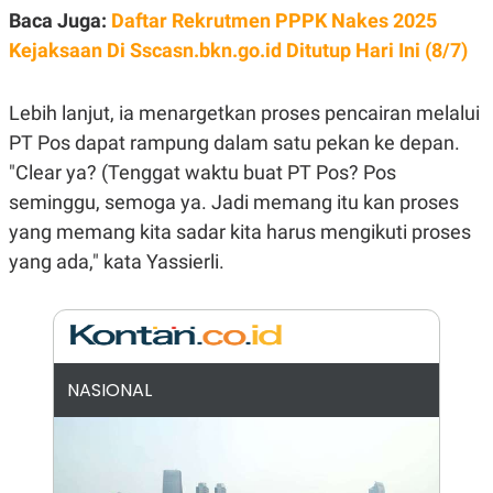
Baca Juga:
Daftar Rekrutmen PPPK Nakes 2025
N
S
E
E
Kejaksaan Di Sscasn.bkn.go.id Ditutup Hari Ini (8/7)
W
R
S
E
S
M
E
O
Lebih lanjut, ia menargetkan proses pencairan melalui
T
N
PT Pos dapat rampung dalam satu pekan ke depan.
U
I
P
A
"Clear ya? (Tenggat waktu buat PT Pos? Pos
A
K
seminggu, semoga ya. Jadi memang itu kan proses
D
I
V
L
yang memang kita sadar kita harus mengikuti proses
A
yang ada," kata Yassierli.
S
K
O
R
P
O
R
A
NASIONAL
S
I
K
N
I
A
L
T