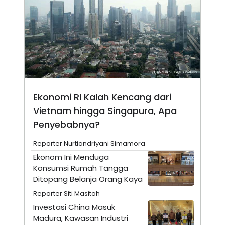
A
I
S
V
K
E
E
M
E
N
T
E
R
I
A
Ekonomi RI Kalah Kencang dari
N
Vietnam hingga Singapura, Apa
L
E
Penyebabnya?
S
T
Reporter Nurtiandriyani Simamora
A
R
Ekonom Ini Menduga
I
Konsumsi Rumah Tangga
Ditopang Belanja Orang Kaya
KANAL
Reporter Siti Masitoh
Investasi China Masuk
P
I
Madura, Kawasan Industri
U
M