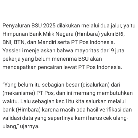
E
R
F
B
O
U
K
S
Penyaluran BSU 2025 dilakukan melalui dua jalur, yaitu
U
I
Himpunan Bank Milik Negara (Himbara) yakni BRI,
S
N
E
BNI, BTN, dan Mandiri serta PT Pos Indonesia.
S
S
Yassierli menjelaskan bahwa mayoritas dari 9 juta
I
pekerja yang belum menerima BSU akan
N
S
mendapatkan pencairan lewat PT Pos Indonesia.
I
G
H
T
“Yang belum itu sebagian besar (disalurkan) dari
S
B
(mekanisme) PT Pos, dan ini memang membutuhkan
T
E
waktu. Lalu sebagian kecil itu kita salurkan melalui
O
L
C
A
bank (Himbara) karena masih ada hasil verifikasi dan
K
N
S
J
validasi data yang sepertinya kami harus cek ulang-
E
A
ulang,” ujarnya.
T
O
U
N
P