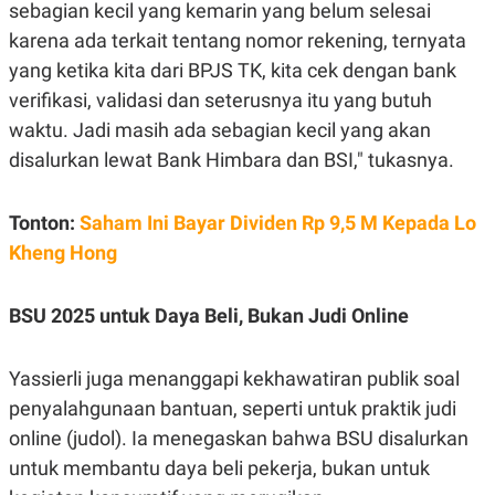
C
L
sebagian kecil yang kemarin yang belum selesai
A
E
karena ada terkait tentang nomor rekening, ternyata
D
A
E
S
yang ketika kita dari BPJS TK, kita cek dengan bank
M
E
Y
.
verifikasi, validasi dan seterusnya itu yang butuh
I
waktu. Jadi masih ada sebagian kecil yang akan
D
disalurkan lewat Bank Himbara dan BSI," tukasnya.
L
K
A
I
N
N
G
E
Tonton:
Saham Ini Bayar Dividen Rp 9,5 M Kepada Lo
G
R
A
J
Kheng Hong
N
A
A
E
N
M
BSU 2025 untuk Daya Beli, Bukan Judi Online
C
I
E
T
T
E
A
N
Yassierli juga menanggapi kekhawatiran publik soal
K
penyalahgunaan bantuan, seperti untuk praktik judi
E
A
P
D
online (judol). Ia menegaskan bahwa BSU disalurkan
A
V
untuk membantu daya beli pekerja, bukan untuk
P
E
E
R