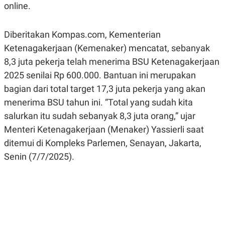
online.
R
G
S
I
O
O
N
N
Diberitakan Kompas.com, Kementerian
A
A
L
L
Ketenagakerjaan (Kemenaker) mencatat, sebanyak
F
8,3 juta pekerja telah menerima BSU Ketenagakerjaan
I
N
2025 senilai Rp 600.000. Bantuan ini merupakan
A
N
bagian dari total target 17,3 juta pekerja yang akan
C
menerima BSU tahun ini. “Total yang sudah kita
E
salurkan itu sudah sebanyak 8,3 juta orang,” ujar
Y
C
A
A
Menteri Ketenagakerjaan (Menaker) Yassierli saat
N
R
G
I
ditemui di Kompleks Parlemen, Senayan, Jakarta,
T
T
Senin (7/7/2025).
E
A
R
H
.
U
.
.
K
L
E
I
S
F