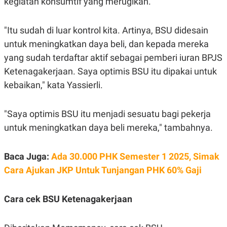
kegiatan konsumtif yang merugikan.
R
T
I
S
I
"Itu sudah di luar kontrol kita. Artinya, BSU didesain
N
untuk meningkatkan daya beli, dan kepada mereka
G
yang sudah terdaftar aktif sebagai pemberi iuran BPJS
K
G
Ketenagakerjaan. Saya optimis BSU itu dipakai untuk
M
E
kebaikan," kata Yassierli.
D
I
A
"Saya optimis BSU itu menjadi sesuatu bagi pekerja
.
I
untuk meningkatkan daya beli mereka," tambahnya.
D
Baca Juga:
Ada 30.000 PHK Semester 1 2025, Simak
Cara Ajukan JKP Untuk Tunjangan PHK 60% Gaji
SITEMAP
PROFILE
TERM
OF
USE
PEDOMAN
Cara cek BSU Ketenagakerjaan
PEMBERITAAN
SIBER
PRIVACY