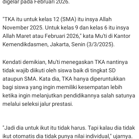
digelar pada Februari 2026.
A
I
S
V
K
E
E
"TKA itu untuk kelas 12 (SMA) itu insya Allah
M
November 2025. Untuk kelas 9 dan kelas 6 itu insya
E
N
Allah Maret atau Februari 2026," kata Mu'ti di Kantor
T
E
Kemendikdasmen, Jakarta, Senin (3/3/2025).
R
I
A
Kendati demikian, Mu'ti menegaskan TKA nantinya
N
tidak wajib diikuti oleh siswa baik di tingkat SD
L
E
ataupun SMA. Kata dia, TKA hanya diperuntukkan
S
T
bagi siswa yang ingin memiliki kesempatan lebih
A
R
ketika ingin melanjutkan pendidikannya salah satunya
I
melalui seleksi jalur prestasi.
KANAL
"Jadi dia untuk ikut itu tidak harus. Tapi kalau dia tidak
P
I
ikut otomatis dia tidak punya nilai individual," ujarnya.
U
M