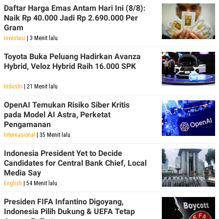
C
L
Daftar Harga Emas Antam Hari Ini (8/8):
A
E
Naik Rp 40.000 Jadi Rp 2.690.000 Per
D
A
E
S
Gram
M
E
Investasi
| 3 Menit lalu
Y
.
I
Toyota Buka Peluang Hadirkan Avanza
D
Hybrid, Veloz Hybrid Raih 16.000 SPK
L
K
A
I
N
N
Industri
| 21 Menit lalu
G
E
G
R
OpenAI Temukan Risiko Siber Kritis
A
J
pada Model AI Astra, Perketat
N
A
Pengamanan
A
E
N
M
Internasional
| 35 Menit lalu
C
I
E
T
Indonesia President Yet to Decide
T
E
Candidates for Central Bank Chief, Local
A
N
K
Media Say
English
| 54 Menit lalu
E
A
P
D
A
V
Presiden FIFA Infantino Digoyang,
P
E
Indonesia Pilih Dukung & UEFA Tetap
E
R