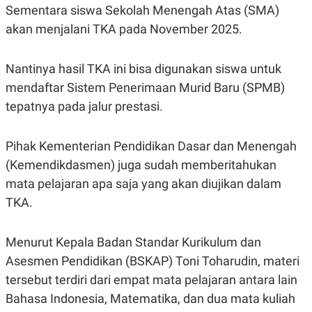
Sementara siswa Sekolah Menengah Atas (SMA)
R
G
S
I
akan menjalani TKA pada November 2025.
O
O
N
N
A
A
L
L
Nantinya hasil TKA ini bisa digunakan siswa untuk
F
mendaftar Sistem Penerimaan Murid Baru (SPMB)
I
N
tepatnya pada jalur prestasi.
A
N
C
E
Pihak Kementerian Pendidikan Dasar dan Menengah
Y
C
(Kemendikdasmen) juga sudah memberitahukan
A
A
mata pelajaran apa saja yang akan diujikan dalam
N
R
G
I
TKA.
T
T
E
A
R
H
.
U
Menurut Kepala Badan Standar Kurikulum dan
.
Asesmen Pendidikan (BSKAP) Toni Toharudin, materi
.
tersebut terdiri dari empat mata pelajaran antara lain
K
L
E
I
Bahasa Indonesia, Matematika, dan dua mata kuliah
S
F