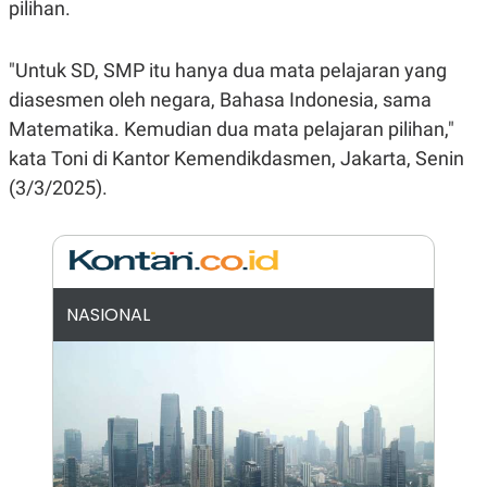
E
E
pilihan.
H
S
A
T
T
Y
"Untuk SD, SMP itu hanya dua mata pelajaran yang
A
L
N
E
diasesmen oleh negara, Bahasa Indonesia, sama
E
A
Matematika. Kemudian dua mata pelajaran pilihan,"
N
N
G
A
kata Toni di Kantor Kemendikdasmen, Jakarta, Senin
L
L
(3/3/2025).
I
I
S
S
H
I
S
E
K
X
O
E
L
NASIONAL
C
O
U
M
T
I
V
E
C
O
R
N