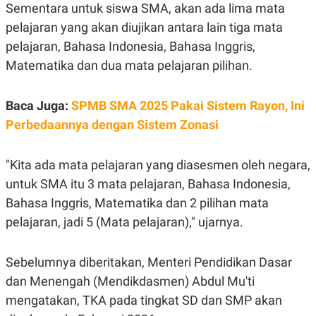
Sementara untuk siswa SMA, akan ada lima mata
N
S
E
E
pelajaran yang akan diujikan antara lain tiga mata
W
R
pelajaran, Bahasa Indonesia, Bahasa Inggris,
S
E
S
M
Matematika dan dua mata pelajaran pilihan.
E
O
T
N
U
I
P
A
Baca Juga:
SPMB SMA 2025 Pakai Sistem Rayon, Ini
A
K
Perbedaannya dengan Sistem Zonasi
D
I
V
L
A
"Kita ada mata pelajaran yang diasesmen oleh negara,
S
K
untuk SMA itu 3 mata pelajaran, Bahasa Indonesia,
O
R
Bahasa Inggris, Matematika dan 2 pilihan mata
P
pelajaran, jadi 5 (Mata pelajaran)," ujarnya.
O
R
A
S
Sebelumnya diberitakan, Menteri Pendidikan Dasar
I
dan Menengah (Mendikdasmen) Abdul Mu'ti
K
N
I
A
mengatakan, TKA pada tingkat SD dan SMP akan
L
T