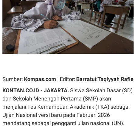
A
A
S
L
I
K
I
E
N
U
D
A
U
N
S
G
T
A
R
N
I
P
I
E
N
L
T
Sumber:
U
E
Kompas.com
| Editor:
Barratut Taqiyyah Rafie
A
R
N
N
KONTAN.CO.ID -
JAKARTA.
Siswa Sekolah Dasar (SD)
G
A
dan Sekolah Menengah Pertama (SMP) akan
U
S
S
I
menjalani Tes Kemampuan Akademik (TKA) sebagai
A
O
H
N
Ujian Nasional versi baru pada Februari 2026
A
A
L
mendatang sebagai pengganti ujian nasional (UN).
P
R
E
E