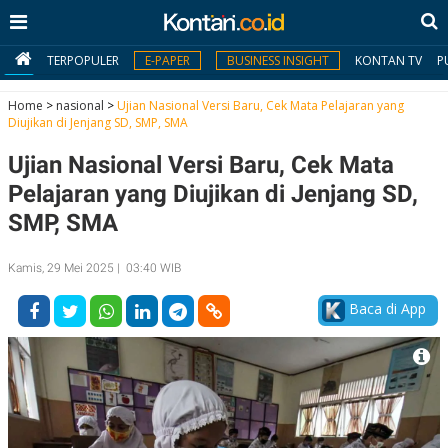
TERPOPULER
E-PAPER
BUSINESS INSIGHT
KONTAN TV
P
Home
>
nasional
>
Ujian Nasional Versi Baru, Cek Mata Pelajaran yang
Diujikan di Jenjang SD, SMP, SMA
MY
Ujian Nasional Versi Baru, Cek Mata
KONTAN
Pelajaran yang Diujikan di Jenjang SD,
Daftar
SMP, SMA
Masuk
Kamis, 29 Mei 2025 | 03:40 WIB
Baca di App
BERITA
I
N
N
A
V
S
E
I
S
O
T
N