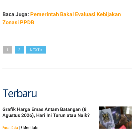
S
A
A
G
T
E
Baca Juga:
Pemerintah Bakal Evaluasi Kebijakan
D
S
A
Zonasi PPDB
T
A
K
L
O
I
N
P
1
2
NEXT
T
S
A
U
N
S
T
V
JARINGAN
Terbaru
K
P
O
R
Grafik Harga Emas Antam Batangan (8
N
E
Agustus 2026), Hari Ini Turun atau Naik?
T
S
A
S
N
R
Pusat Data
| 3 Menit lalu
A
E