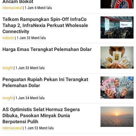
Ancam Boikot
R
T
I
Internasional
| 1 Jam 6 Menit lalu
S
I
Telkom Rampungkan Spin-Off InfraCo
N
Tahap 2, InfraNexia Perkuat Wholesale
G
Connectivity
K
Industri
| 1 Jam 33 Menit lalu
G
M
Harga Emas Terangkat Pelemahan Dolar
E
D
I
A
Insight
| 1 Jam 33 Menit lalu
.
I
D
Penguatan Rupiah Pekan Ini Terangkat
Pelemahan Dolar
Insight
| 1 Jam 34 Menit lalu
SITEMAP
PROFILE
TERM
OF
AS Optimistis Selat Hormuz Segera
USE
Dibuka, Pasokan Minyak Dunia
PEDOMAN
Berpotensi Pulih
PEMBERITAAN
SIBER
Internasional
| 1 Jam 53 Menit lalu
PRIVACY