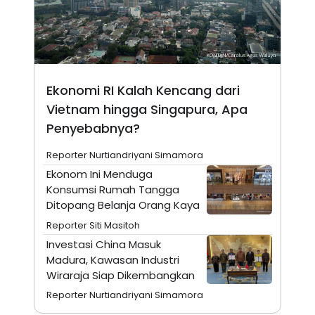
E
R
F
B
O
U
K
S
U
I
S
N
Ekonomi RI Kalah Kencang dari
E
S
Vietnam hingga Singapura, Apa
S
I
Penyebabnya?
N
S
Reporter Nurtiandriyani Simamora
I
G
Ekonom Ini Menduga
H
Konsumsi Rumah Tangga
T
Ditopang Belanja Orang Kaya
S
B
T
E
Reporter Siti Masitoh
O
L
C
A
Investasi China Masuk
K
N
Madura, Kawasan Industri
S
J
Wiraraja Siap Dikembangkan
E
A
T
O
Reporter Nurtiandriyani Simamora
U
N
P