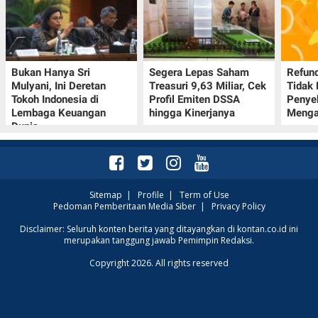
Bukan Hanya Sri
Segera Lepas Saham
Refund
Mulyani, Ini Deretan
Treasuri 9,63 Miliar, Cek
Tidak 
Tokoh Indonesia di
Profil Emiten DSSA
Penye
Lembaga Keuangan
hingga Kinerjanya
Menga
Dunia
Sitemap
|
Profile
|
Term of Use
Pedoman Pemberitaan Media Siber
|
Privacy Policy
Disclaimer: Seluruh konten berita yang ditayangkan di kontan.co.id ini
merupakan tanggung jawab Pemimpin Redaksi.
Copyright 2026. All rights reserved