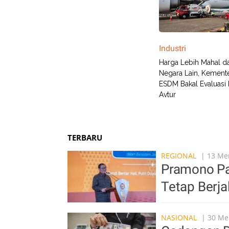
Industri
Harga Lebih Mahal da
Negara Lain, Kemente
ESDM Bakal Evaluasi
Avtur
TERBARU
REGIONAL
| 13 Men
Pramono Pa
Tetap Berja
NASIONAL
| 30 Men