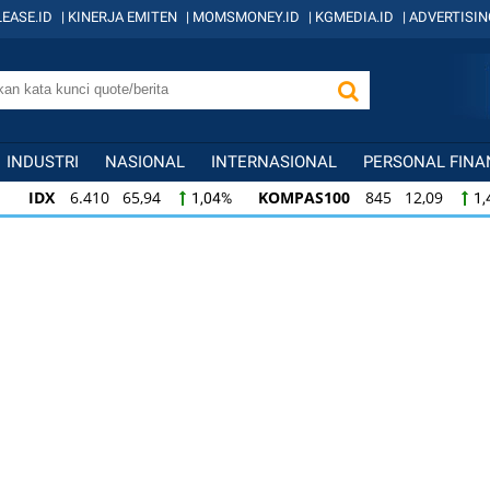
EASE.ID
|
KINERJA EMITEN
|
MOMSMONEY.ID
|
KGMEDIA.ID
|
ADVERTISIN
INDUSTRI
NASIONAL
INTERNASIONAL
PERSONAL FINA
IDX
6.410 65,94
KOMPAS100
845 12,09
1,04%
1,
KOMPAS100
845 12,09
LQ45
640 9,44
1,45%
1,5
LQ45
640 9,44
ISSI
222 2,82
IDX3
1,50%
1,29%