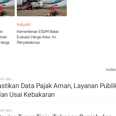
Industri
ri
Kementerian ESDM Bakal
rian
Evaluasi Harga Avtur, Ini
 Harga
Penyebabnya
Inde
it lalu
stikan Data Pajak Aman, Layanan Publi
lan Usai Kebakaran
it lalu