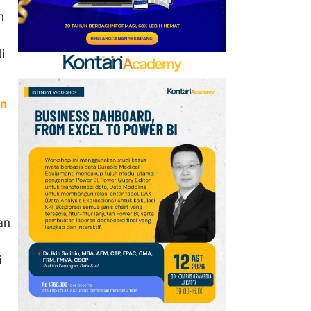
h
i
an
an
i